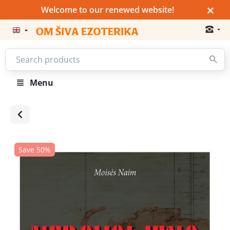
×
Welcome to our renewed website!
Menu
Save 50%