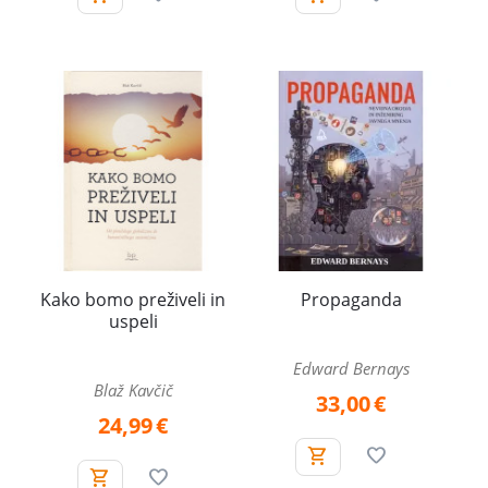
Kako bomo preživeli in
Propaganda
uspeli
Edward Bernays
Blaž Kavčič
33,00
€
24,99
€