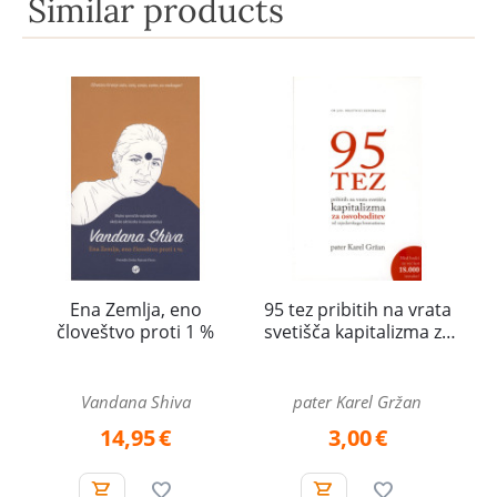
Similar products
Ena Zemlja, eno
95 tez pribitih na vrata
človeštvo proti 1 %
svetišča kapitalizma za
osvoboditev od
zajedavskega
hrematizma
Vandana Shiva
pater Karel Gržan
14,95
€
3,00
€