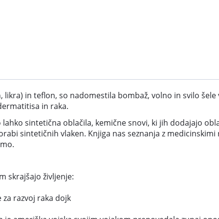
 likra) in teflon, so nadomestila bombaž, volno in svilo šele 
dermatitisa in raka.
ahko sintetična oblačila, kemične snovi, ki jih dodajajo obla
abi sintetičnih vlaken. Knjiga nas seznanja z medicinskimi r
emo.
m skrajšajo življenje:
 za razvoj raka dojk