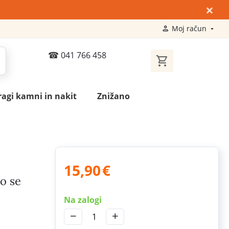
×
Moj račun
041 766 458
ragi kamni in nakit
Znižano
15,90
€
ko se
Na zalogi
−
+