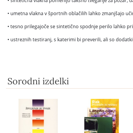
• sintetična vlakna pomenijo takšno tveganje za požar, da
• umetna vlakna v športnih oblačilih lahko zmanjšajo uč
• tesno prilegajoče se sintetično spodnje perilo lahko p
• ustreznih testiranj, s katerimi bi preverili, ali so dodat
Sorodni izdelki