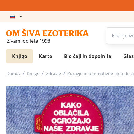
Z vami od leta 1998
Knjige
Karte
Bio čaji in dopolnila
Gla
/
/
/
Domov
Knjige
Zdravje
Zdravje in alternativne metode z