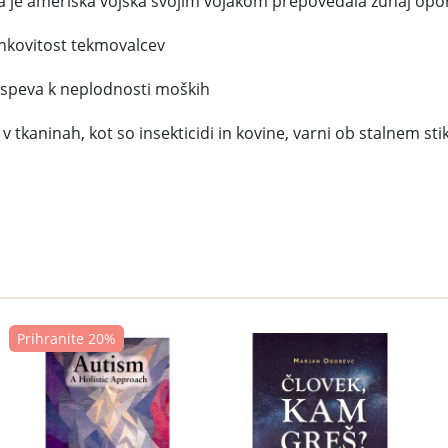
 je ameriška vojska svojim vojakom prepovedala zunaj oporišč
inkovitost tekmovalcev
rispeva k neplodnosti moških
ki v tkaninah, kot so insekticidi in kovine, varni ob stalnem st
Prihranite 20%