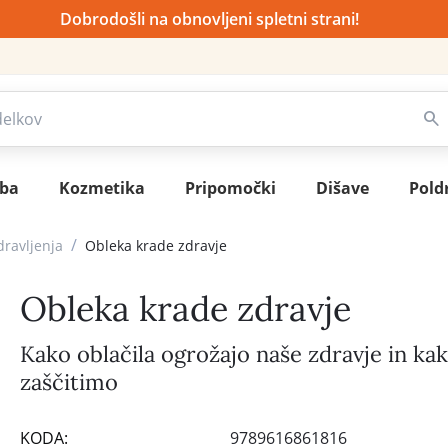
Dobrodošli na obnovljeni spletni strani!
sba
Kozmetika
Pripomočki
Dišave
Pold
/
dravljenja
Obleka krade zdravje
Obleka krade zdravje
Kako oblačila ogrožajo naše zdravje in ka
zaščitimo
KODA:
9789616861816