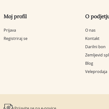
Moj profil
O podjetj
Prijava
O nas
Registriraj se
Kontakt
Darilni bon
Zemljevid sp
Blog
Veleprodaja
Prijavite se na e-novice.