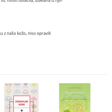
 nositi oblačila, izdelana iz njih
iku z našo kožo, niso opravili