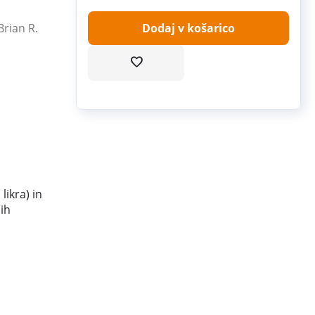
Brian R.
Dodaj v košarico
likra) in
jih