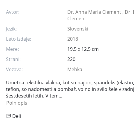
Avtor:
Dr. Anna Maria Clement
,
Dr. 
Clement
Jezik:
Slovenski
Leto izdaje:
2018
Mere:
19.5 x 12.5 cm
Strani:
220
Vezava:
Mehka
Umetna tekstilna vlakna, kot so najlon, spandeks (elastin, 
teflon, so nadomestila bombaž, volno in svilo šele v zadn
šestdesetih letih. V tem...
Poln opis
Deli