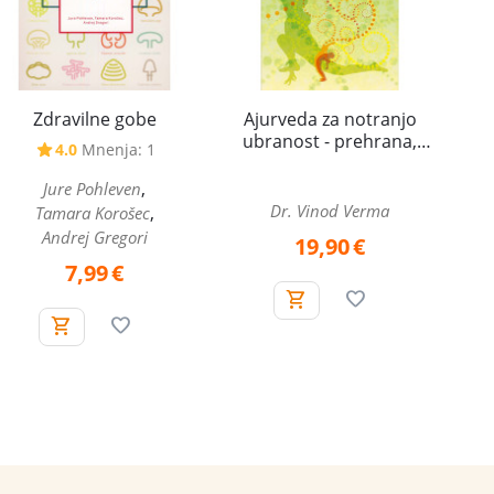
Zdravilne gobe
Ajurveda za notranjo
ubranost - prehrana,
4.0
Mnenja: 1
spolna energija in
zdravljenje
,
Jure Pohleven
Dr. Vinod Verma
,
Tamara Korošec
Andrej Gregori
19,90
€
7,99
€