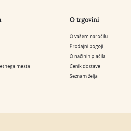
u
O trgovini
O vašem naročilu
Prodajni pogoji
O načinih plačila
letnega mesta
Cenik dostave
Seznam želja