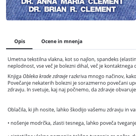
Opis
Ocene in mnenja
Umetna tekstilna vlakna, kot so najlon, spandeks (elastin,
neplodnost, vse več je bolezni dihal, več je kontaktnega 
Knjiga
Obleka krade zdravje
razkriva mnogo načinov, kako l
Povečanje nekaterih bolezni je sorazmerno povečani upor
zdravju. In svetuje, kaj naj počnemo, da zdravje obvaruj
Oblačila, ki jih nosite, lahko škodijo vašemu zdravju in va
• nošenje modrčka, zlasti tesnega, lahko poveča tveganje