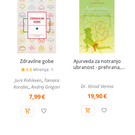
Zdravilne gobe
Ajurveda za notranjo
ubranost - prehrana,
4.0
Mnenja: 1
spolna energija in
zdravljenje
,
Jure Pohleven
Tamara
Dr. Vinod Verma
,
Korošec
Andrej Gregori
19,90
€
7,99
€