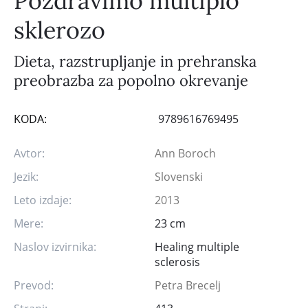
Pozdravimo multiplo
sklerozo
Dieta, razstrupljanje in prehranska
preobrazba za popolno okrevanje
KODA:
9789616769495
Avtor:
Ann Boroch
Jezik:
Slovenski
Leto izdaje:
2013
Mere:
23 cm
Naslov izvirnika:
Healing multiple
sclerosis
Prevod:
Petra Brecelj