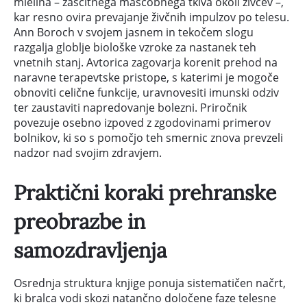
mielina – zaščitnega maščobnega tkiva okoli živcev –,
kar resno ovira prevajanje živčnih impulzov po telesu.
Ann Boroch v svojem jasnem in tekočem slogu
razgalja globlje biološke vzroke za nastanek teh
vnetnih stanj. Avtorica zagovarja korenit prehod na
naravne terapevtske pristope, s katerimi je mogoče
obnoviti celične funkcije, uravnovesiti imunski odziv
ter zaustaviti napredovanje bolezni. Priročnik
povezuje osebno izpoved z zgodovinami primerov
bolnikov, ki so s pomočjo teh smernic znova prevzeli
nadzor nad svojim zdravjem.
Praktični koraki prehranske
preobrazbe in
samozdravljenja
Osrednja struktura knjige ponuja sistematičen načrt,
ki bralca vodi skozi natančno določene faze telesne