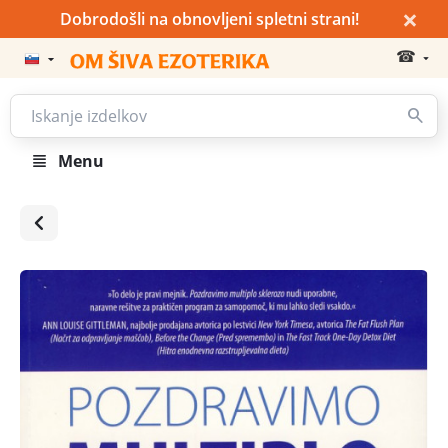
×
Dobrodošli na obnovljeni spletni strani!
☎
Menu