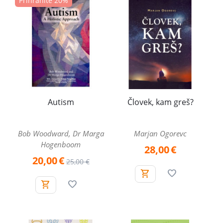
Prihranite 20%
Autism
Človek, kam greš?
Bob Woodward, Dr Marga
Marjan Ogorevc
Hogenboom
28,00
€
20,00
€
25,00
€