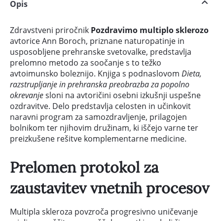
Opis
Zdravstveni priročnik
Pozdravimo multiplo sklerozo
avtorice Ann Boroch, priznane naturopatinje in
usposobljene prehranske svetovalke, predstavlja
prelomno metodo za soočanje s to težko
avtoimunsko boleznijo. Knjiga s podnaslovom
Dieta,
razstrupljanje in prehranska preobrazba za popolno
okrevanje
sloni na avtoričini osebni izkušnji uspešne
ozdravitve. Delo predstavlja celosten in učinkovit
naravni program za samozdravljenje, prilagojen
bolnikom ter njihovim družinam, ki iščejo varne ter
preizkušene rešitve komplementarne medicine.
Prelomen protokol za
zaustavitev vnetnih procesov
Multipla skleroza povzroča progresivno uničevanje