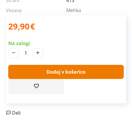
Strani:
413
Vezava:
Mehka
29,90
€
Na zalogi
−
+
Dodaj v košarico
Deli