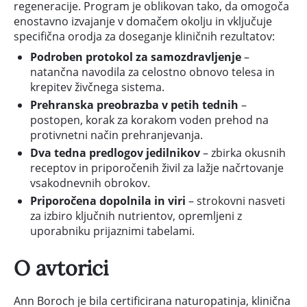
regeneracije. Program je oblikovan tako, da omogoča
enostavno izvajanje v domačem okolju in vključuje
specifična orodja za doseganje kliničnih rezultatov:
Podroben protokol za samozdravljenje
–
natančna navodila za celostno obnovo telesa in
krepitev živčnega sistema.
Prehranska preobrazba v petih tednih
–
postopen, korak za korakom voden prehod na
protivnetni način prehranjevanja.
Dva tedna predlogov jedilnikov
– zbirka okusnih
receptov in priporočenih živil za lažje načrtovanje
vsakodnevnih obrokov.
Priporočena dopolnila in viri
– strokovni nasveti
za izbiro ključnih nutrientov, opremljeni z
uporabniku prijaznimi tabelami.
O avtorici
Ann Boroch je bila certificirana naturopatinja, klinična