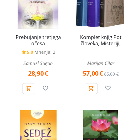
Prebujanje tretjega
Komplet knjig Pot
očesa
človeka, Misteriji,
Temelji življenja
5.0
Mnenja: 2
Samuel Sagan
Marijan Cilar
28,90
€
57,00
€
85,00
€