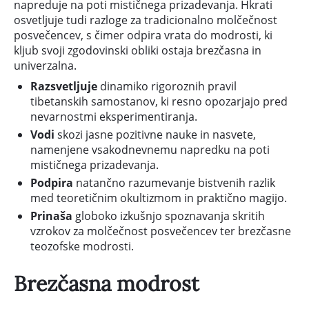
napreduje na poti mističnega prizadevanja. Hkrati
osvetljuje tudi razloge za tradicionalno molčečnost
posvečencev, s čimer odpira vrata do modrosti, ki
kljub svoji zgodovinski obliki ostaja brezčasna in
univerzalna.
Razsvetljuje
dinamiko rigoroznih pravil
tibetanskih samostanov, ki resno opozarjajo pred
nevarnostmi eksperimentiranja.
Vodi
skozi jasne pozitivne nauke in nasvete,
namenjene vsakodnevnemu napredku na poti
mističnega prizadevanja.
Podpira
natančno razumevanje bistvenih razlik
med teoretičnim okultizmom in praktično magijo.
Prinaša
globoko izkušnjo spoznavanja skritih
vzrokov za molčečnost posvečencev ter brezčasne
teozofske modrosti.
Brezčasna modrost