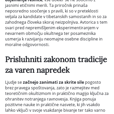
jasnimi etičnimi merili. Ta priročnik prinaša
neposredno soočenje s pravili, ki so v preteklosti
veljala za kandidate v tibetanskih samostanih in so za
zahodnega človeka skoraj neizpolnjiva. Avtorica s tem
svari pred nepremišljenim eksperimentiranjem v
nevarnem območju okultnega ter posameznika
usmerja k razvijanju neomajne osebne discipline in
moralne odgovornosti.
Prisluhniti zakonom tradicije
za varen napredek
Ljudje se
začnejo zanimati za skrite sile
pogosto
brez pravega spoštovanja, zato je razmejitev med
teoretičnim okultizmom in praktično magijo ključna za
ohranitev notranjega ravnovesja. Knjiga ponuja
pozitivne nauke in praktične nasvete, ki jih vsakdo
lahko vključi v svoje vsakdanje bivanje ter tako varno