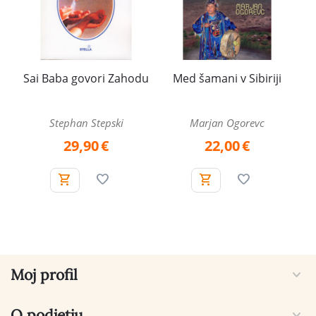
Sai Baba govori Zahodu
Med šamani v Sibiriji
Stephan Stepski
Marjan Ogorevc
29,90
€
22,00
€
Moj profil
O podjetju