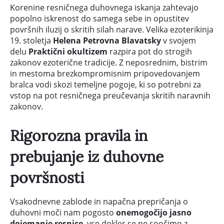
Korenine resničnega duhovnega iskanja zahtevajo
popolno iskrenost do samega sebe in opustitev
površnih iluzij o skritih silah narave. Velika ezoterikinja
19. stoletja
Helena Petrovna Blavatsky
v svojem
delu
Praktični okultizem
razpira pot do strogih
zakonov ezoterične tradicije. Z neposrednim, bistrim
in mestoma brezkompromisnim pripovedovanjem
bralca vodi skozi temeljne pogoje, ki so potrebni za
vstop na pot resničnega preučevanja skritih naravnih
zakonov.
Rigorozna pravila in
prebujanje iz duhovne
površnosti
Vsakodnevne zablode in napačna prepričanja o
duhovni moči nam pogosto
onemogočijo jasno
dojemanje resnice
, vse dokler se ne soočimo z