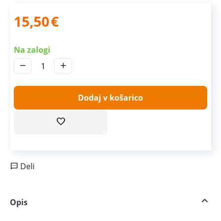
15,50
€
Na zalogi
−
+
Dodaj v košarico
Deli
Opis