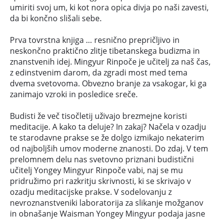
umiriti svoj um, ki kot nora opica divja po naši zavesti,
da bi končno slišali sebe.
Prva tovrstna knjiga … resnično prepričljivo in
neskončno praktično zlitje tibetanskega budizma in
znanstvenih idej. Mingyur Rinpoče je učitelj za naš čas,
z edinstvenim darom, da zgradi most med tema
dvema svetovoma. Obvezno branje za vsakogar, ki ga
zanimajo vzroki in posledice sreče.
Budisti že več tisočletij uživajo brezmejne koristi
meditacije. A kako ta deluje? In zakaj? Načela v ozadju
te starodavne prakse se že dolgo izmikajo nekaterim
od najboljših umov moderne znanosti. Do zdaj. V tem
prelomnem delu nas svetovno priznani budistični
učitelj Yongey Mingyur Rinpoče vabi, naj se mu
pridružimo pri razkritju skrivnosti, ki se skrivajo v
ozadju meditacijske prakse. V sodelovanju z
nevroznanstveniki laboratorija za slikanje možganov
in obnašanje Waisman Yongey Mingyur podaja jasne