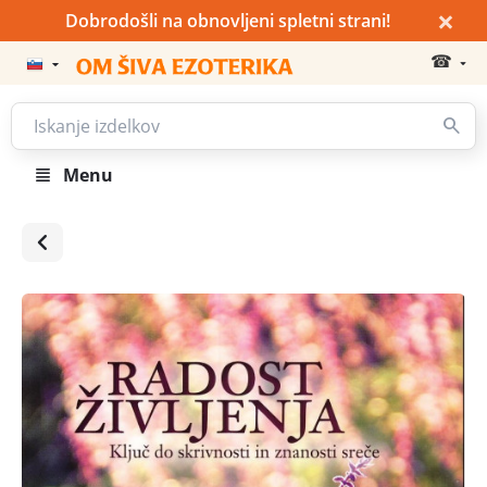
×
Dobrodošli na obnovljeni spletni strani!
☎
Menu