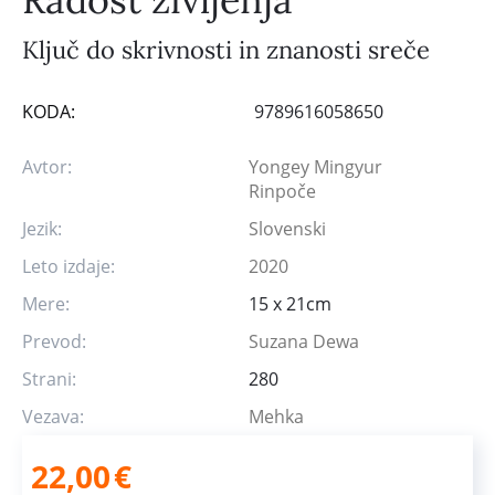
Ključ do skrivnosti in znanosti sreče
KODA:
9789616058650
Avtor:
Yongey Mingyur
Rinpoče
Jezik:
Slovenski
Leto izdaje:
2020
Mere:
15 x 21cm
Prevod:
Suzana Dewa
Strani:
280
Vezava:
Mehka
22,00
€