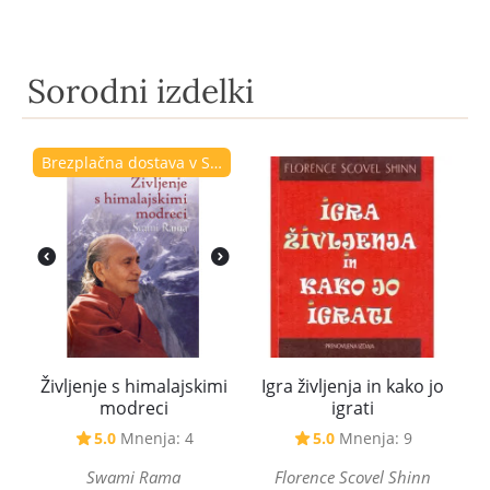
Sorodni izdelki
Brezplačna dostava v Sloveniji
Življenje s himalajskimi
Igra življenja in kako jo
modreci
igrati
5.0
Mnenja: 4
5.0
Mnenja: 9
Swami Rama
Florence Scovel Shinn