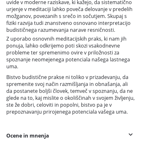
uvide v moderne raziskave, ki kažejo, da sistematično
urjenje v meditaciji lahko poveča delovanje v predelih
možganov, povezanih s srečo in sočutjem. Skupaj s
fiziki razvija tudi znanstveno osnovano interpretacijo
budističnega razumevanja narave resničnosti.
Z uporabo osnovnih meditacijskih praks, ki nam jih
ponuja, lahko odkrijemo poti skozi vsakodnevne
probleme ter spremenimo ovire v priložnosti za
spoznanje neomejenega potenciala našega lastnega
uma.
Bistvo budistične prakse ni toliko v prizadevanju, da
spremenite svoj način razmišljanja in obnašanja, ali
da postanete boljši človek, temveč v spoznanju, da ne
glede na to, kaj mislite o okoliščinah v svojem življenju,
ste že dobri, celoviti in popolni, bistvo pa je v
prepoznavanju prirojenega potenciala vašega uma.
Ocene in mnenja