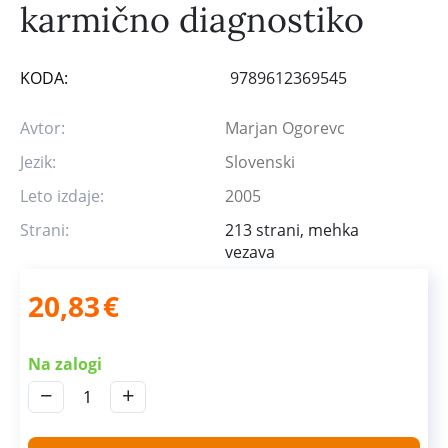
karmično diagnostiko
KODA:
9789612369545
Avtor:
Marjan Ogorevc
Jezik:
Slovenski
Leto izdaje:
2005
Strani:
213 strani, mehka
vezava
20,83
€
Na zalogi
−
+