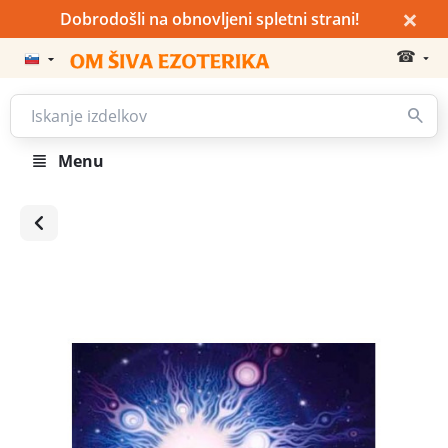
×
Dobrodošli na obnovljeni spletni strani!
☎
Menu