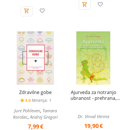
Zdravilne gobe
Ajurveda za notranjo
ubranost - prehrana,
4.0
Mnenja: 1
spolna energija in
zdravljenje
,
Jure Pohleven
Tamara
Dr. Vinod Verma
,
Korošec
Andrej Gregori
19,90
€
7,99
€