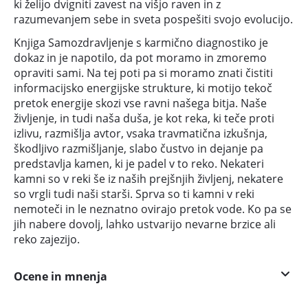
ki želijo dvigniti zavest na višjo raven in z
razumevanjem sebe in sveta pospešiti svojo evolucijo.
Knjiga Samozdravljenje s karmično diagnostiko je
dokaz in je napotilo, da pot moramo in zmoremo
opraviti sami. Na tej poti pa si moramo znati čistiti
informacijsko energijske strukture, ki motijo tekoč
pretok energije skozi vse ravni našega bitja. Naše
življenje, in tudi naša duša, je kot reka, ki teče proti
izlivu, razmišlja avtor, vsaka travmatična izkušnja,
škodljivo razmišljanje, slabo čustvo in dejanje pa
predstavlja kamen, ki je padel v to reko. Nekateri
kamni so v reki še iz naših prejšnjih življenj, nekatere
so vrgli tudi naši starši. Sprva so ti kamni v reki
nemoteči in le neznatno ovirajo pretok vode. Ko pa se
jih nabere dovolj, lahko ustvarijo nevarne brzice ali
reko zajezijo.
Ocene in mnenja