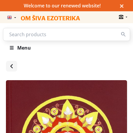
×
Welcome to our renewed website!
Menu