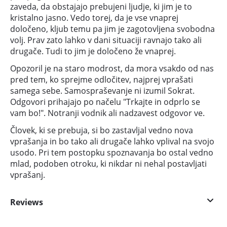
zaveda, da obstajajo prebujeni ljudje, ki jim je to
kristalno jasno. Vedo torej, da je vse vnaprej
določeno, kljub temu pa jim je zagotovljena svobodna
volj. Prav zato lahko v dani situaciji ravnajo tako ali
drugače. Tudi to jim je določeno že vnaprej.
Opozoril je na staro modrost, da mora vsakdo od nas
pred tem, ko sprejme odločitev, najprej vprašati
samega sebe. Samospraševanje ni izumil Sokrat.
Odgovori prihajajo po načelu "Trkajte in odprlo se
vam bo!". Notranji vodnik ali nadzavest odgovor ve.
Človek, ki se prebuja, si bo zastavljal vedno nova
vprašanja in bo tako ali drugače lahko vplival na svojo
usodo. Pri tem postopku spoznavanja bo ostal vedno
mlad, podoben otroku, ki nikdar ni nehal postavljati
vprašanj.
Reviews