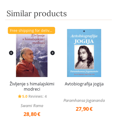
Similar products
Free shipping for delivery to Slovenia.
Življenje s himalajskimi
Avtobiografija jogija
modreci
5.0
Reviews: 4
Paramhansa Jogananda
Swami Rama
27,90
€
28,80
€