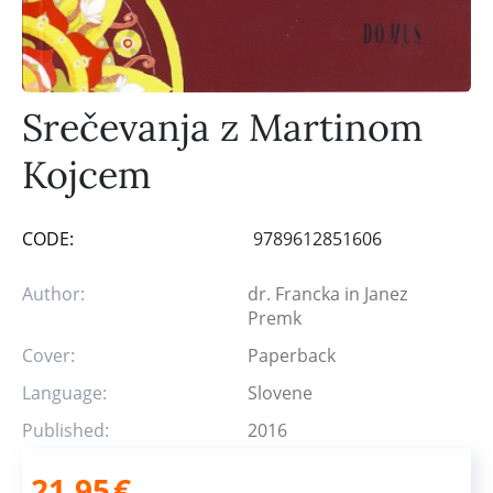
Srečevanja z Martinom
Kojcem
CODE:
9789612851606
Author:
dr. Francka in Janez
Premk
Cover:
Paperback
Language:
Slovene
Published:
2016
21,95
€