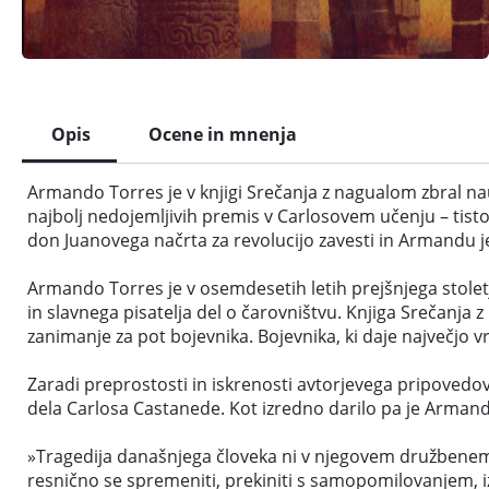
Opis
Ocene in mnenja
Armando Torres je v knjigi Srečanja z nagualom zbral nau
najbolj nedojemljivih premis v Carlosovem učenju – tisto
don Juanovega načrta za revolucijo zavesti in Armandu je
Armando Torres je v osemdesetih letih prejšnjega stolet
in slavnega pisatelja del o čarovništvu. Knjiga Srečanja 
zanimanje za pot bojevnika. Bojevnika, ki daje največjo vr
Zaradi preprostosti in iskrenosti avtorjevega pripovedovan
dela Carlosa Castanede. Kot izredno darilo pa je Armando
»Tragedija današnjega človeka ni v njegovem družbenem s
resnično se spremeniti, prekiniti s samopomilovanjem, i