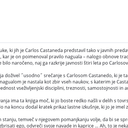
ke, ki jih je Carlos Castaneda predstavil tako v javnih preda
, kar je on poimenoval pravilo naguala – nalogo obnove tradi
 bilo naročeno, naj ga razkrije javnosti štiri leta po Carlos
ja doživel ˝usodno˝ srečanje s Carlosom Castanedo, ki je ta
z nagualom je nastala kot zbir vseh naukov, s katerim je Cast
ednost vseživljenjski disciplini, treznosti, samostojnosti in a
ja ima ta knjiga moč, ki jo boste redko našli v delih s tovrs
 na koncu dodal kratek prikaz lastne izkušnje, ki jo je imel
tanju, temveč v njegovem pomanjkanju volje, da bi se spreme
zbrisati ego, odvreči svoje navade in kaprice … Ah, to je n