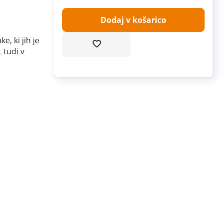
Dodaj v košarico
, ki jih je
 tudi v