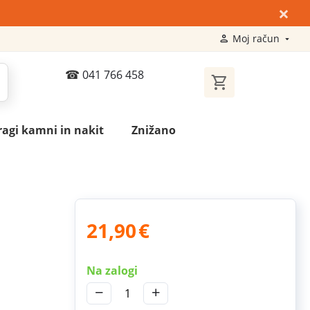
×
Moj račun
041 766 458
ragi kamni in nakit
Znižano
21,90
€
Na zalogi
−
+