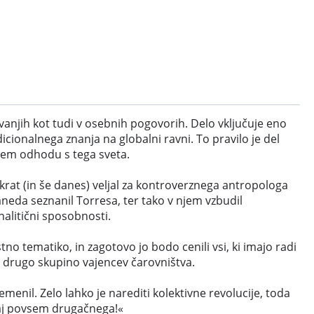
vanjih kot tudi v osebnih pogovorih. Delo vključuje eno
cionalnega znanja na globalni ravni. To pravilo je del
ovem odhodu s tega sveta.
krat (in še danes) veljal za kontroverznega antropologa
aneda seznanil Torresa, ter tako v njem vzbudil
nalitični sposobnosti.
tno tematiko, in zagotovo jo bodo cenili vsi, ki imajo radi
 z drugo skupino vajencev čarovništva.
nil. Zelo lahko je narediti kolektivne revolucije, toda
ekaj povsem drugačnega!«