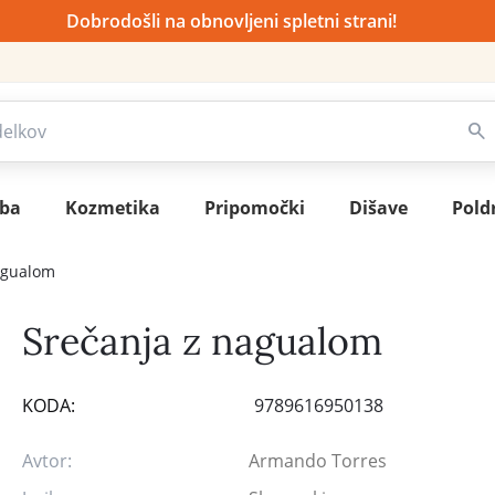
Dobrodošli na obnovljeni spletni strani!
sba
Kozmetika
Pripomočki
Dišave
Pold
agualom
Srečanja z nagualom
KODA:
9789616950138
Avtor:
Armando Torres