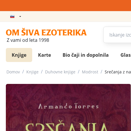
Z vami od leta 1998
Knjige
Karte
Bio čaji in dopolnila
Gla
/
/
/
/
Domov
Knjige
Duhovne knjige
Modrost
Srečanja z n