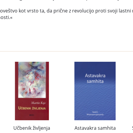
človeštvo kot vrsto ta, da prične z revolucijo proti svoji las
osti.«
Astavakra samhita
Učbenik življenja