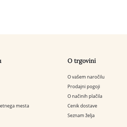
u
O trgovini
O vašem naročilu
Prodajni pogoji
O načinih plačila
letnega mesta
Cenik dostave
Seznam želja