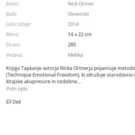
Avtor:
Nick Ortner
Jezik:
Slovenski
Leto izdaje:
2014
Mere:
14 x 22 cm
Strani:
285
Vezava:
Mehka
Knjiga Tapkanje avtorja Nicka Ortnerja pojasnuje metod
(Technique Emotional Freedom), ki združuje starodavno
kitajske akupresure in sodobne...
Poln opis
Deli