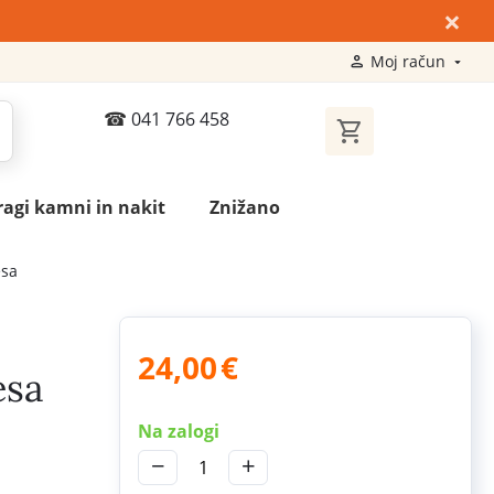
×
Moj račun
041 766 458
ragi kamni in nakit
Znižano
esa
24,00
€
esa
Na zalogi
−
+