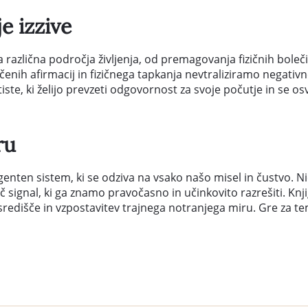
e izzive
a različna področja življenja, od premagovanja fizičnih bole
čenih afirmacij in fizičnega tapkanja nevtraliziramo negativ
tiste, ki želijo prevzeti odgovornost za svoje počutje in se os
ru
genten sistem, ki se odziva na vsako našo misel in čustvo. N
č signal, ki ga znamo pravočasno in učinkovito razrešiti. Knji
edišče in vzpostavitev trajnega notranjega miru. Gre za tem