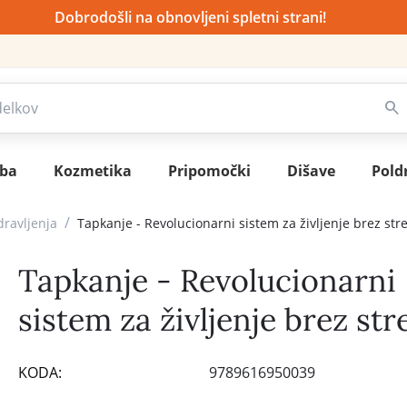
Dobrodošli na obnovljeni spletni strani!
sba
Kozmetika
Pripomočki
Dišave
Pold
/
dravljenja
Tapkanje - Revolucionarni sistem za življenje brez str
Tapkanje - Revolucionarni
sistem za življenje brez str
KODA:
9789616950039