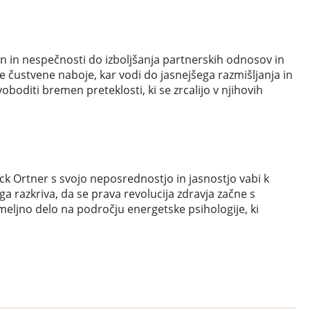
čin in nespečnosti do izboljšanja partnerskih odnosov in
ne čustvene naboje, kar vodi do jasnejšega razmišljanja in
voboditi bremen preteklosti, ki se zrcalijo v njihovih
ick Ortner s svojo neposrednostjo in jasnostjo vabi k
ga razkriva, da se prava revolucija zdravja začne s
eljno delo na področju energetske psihologije, ki