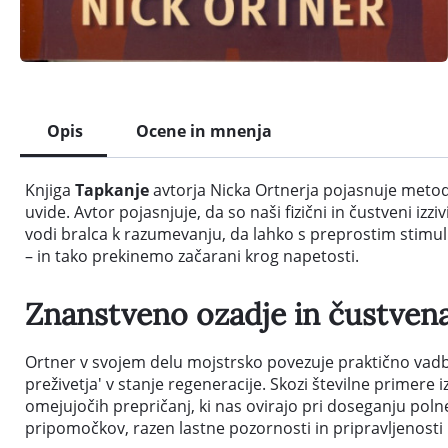
Opis
Ocene in mnenja
Knjiga
Tapkanje
avtorja Nicka Ortnerja pojasnuje meto
uvide. Avtor pojasnjuje, da so naši fizični in čustveni iz
vodi bralca k razumevanju, da lahko s preprostim stimul
– in tako prekinemo začarani krog napetosti.
Znanstveno ozadje in čustven
Ortner v svojem delu mojstrsko povezuje praktično vadbo
preživetja' v stanje regeneracije. Skozi številne prime
omejujočih prepričanj, ki nas ovirajo pri doseganju pol
pripomočkov, razen lastne pozornosti in pripravljenosti 