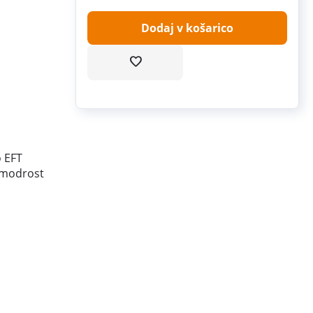
Dodaj v košarico
o EFT
 modrost