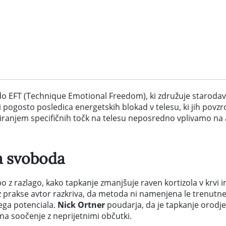
do EFT (Technique Emotional Freedom), ki združuje staroda
zivi pogosto posledica energetskih blokad v telesu, ki jih pov
iranjem specifičnih točk na telesu neposredno vplivamo na 
a svoboda
 z razlago, kako tapkanje zmanjšuje raven kortizola v krvi 
re iz prakse avtor razkriva, da metoda ni namenjena le trenu
nega potenciala.
Nick Ortner
poudarja, da je tapkanje orodje,
na soočenje z neprijetnimi občutki.