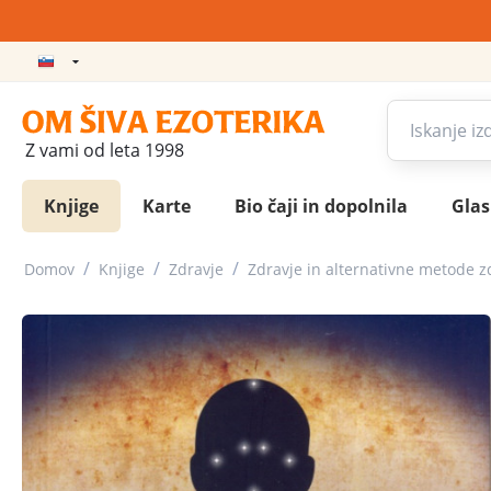
Z vami od leta 1998
Knjige
Karte
Bio čaji in dopolnila
Gla
/
/
/
Domov
Knjige
Zdravje
Zdravje in alternativne metode z