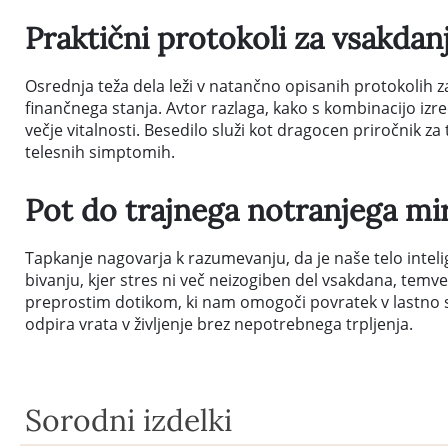
Praktični protokoli za vsakdanj
Osrednja teža dela leži v natančno opisanih protokolih z
finančnega stanja. Avtor razlaga, kako s kombinacijo izre
večje vitalnosti. Besedilo služi kot dragocen priročnik za 
telesnih simptomih.
Pot do trajnega notranjega mi
Tapkanje nagovarja k razumevanju, da je naše telo inteli
bivanju, kjer stres ni več neizogiben del vsakdana, temve
preprostim dotikom, ki nam omogoči povratek v lastno sr
odpira vrata v življenje brez nepotrebnega trpljenja.
Sorodni izdelki