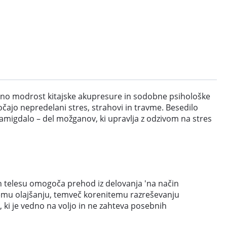
vno modrost kitajske akupresure in sodobne psihološke
zročajo nepredelani stres, strahovi in travme. Besedilo
amigdalo – del možganov, ki upravlja z odzivom na stres
in telesu omogoča prehod iz delovanja 'na način
tnemu olajšanju, temveč korenitemu razreševanju
 ki je vedno na voljo in ne zahteva posebnih