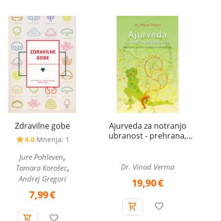
Zdravilne gobe
Ajurveda za notranjo
ubranost - prehrana,
4.0
Mnenja: 1
spolna energija in
zdravljenje
,
Jure Pohleven
Dr. Vinod Verma
,
Tamara Korošec
Andrej Gregori
19,90
€
7,99
€