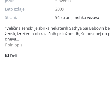
Jezik:
Slovenski
Leto izdaje:
2009
Strani:
94 strani, mehka vezava
"Veličina žensk" je zbirka nekaterih Sathya Sai Babovih be
žensk, izrečenih ob različnih priložnostih, še posebej ob
dneva...
Poln opis
Deli