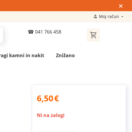
×
Moj račun
041 766 458
ragi kamni in nakit
Znižano
6,50
€
Ni na zalogi