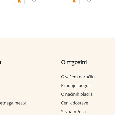
u
O trgovini
O vašem naročilu
Prodajni pogoji
O načinih plačila
letnega mesta
Cenik dostave
Seznam želja