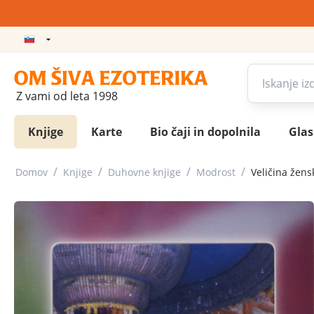
Z vami od leta 1998
Knjige
Karte
Bio čaji in dopolnila
Gla
/
/
/
/
Domov
Knjige
Duhovne knjige
Modrost
Veličina žens