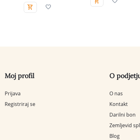
Moj profil
O podjetj
Prijava
O nas
Registriraj se
Kontakt
Darilni bon
Zemljevid sp
Blog