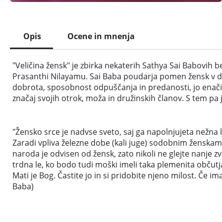
Opis
Ocene in mnenja
"Veličina žensk" je zbirka nekaterih Sathya Sai Babovih 
Prasanthi Nilayamu. Sai Baba poudarja pomen žensk v dan
dobrota, sposobnost odpuščanja in predanosti, jo enači z
značaj svojih otrok, moža in družinskih članov. S tem pa 
"Žensko srce je nadvse sveto, saj ga napolnjujeta nežna 
Zaradi vpliva železne dobe (kali juge) sodobnim ženskam
naroda je odvisen od žensk, zato nikoli ne glejte nanje z
trdna le, ko bodo tudi moški imeli taka plemenita občutja
Mati je Bog. Častite jo in si pridobite njeno milost. Če im
Baba)