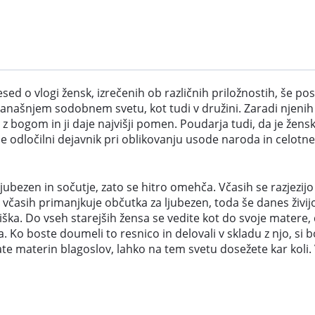
besed o vlogi žensk, izrečenih ob različnih priložnostih, še
ašnjem sodobnem svetu, kot tudi v družini. Zaradi njenih d
 bogom in ji daje najvišji pomen. Poudarja tudi, da je žensk
je odločilni dejavnik pri oblikovanju usode naroda in celotn
ljubezen in sočutje, zato se hitro omehča. Včasih se razjez
 včasih primanjkuje občutka za ljubezen, toda še danes živi
viška. Do vseh starejših žensa se vedite kot do svoje matere,
. Ko boste doumeli to resnico in delovali v skladu z njo, si 
ate materin blagoslov, lahko na tem svetu dosežete kar koli. Ve