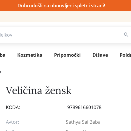
Dobrodošli na obnovljeni spletni strani!
sba
Kozmetika
Pripomočki
Dišave
Pold
k
Veličina žensk
KODA:
9789616601078
Avtor:
Sathya Sai Baba