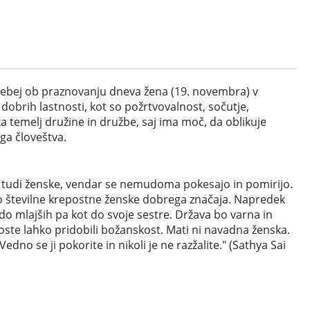
 posebej ob praznovanju dneva žena (19. novembra) v
obrih lastnosti, kot so požrtvovalnost, sočutje,
a temelj družine in družbe, saj ima moč, da oblikuje
ega človeštva.
ijo tudi ženske, vendar se nemudoma pokesajo in pomirijo.
jo številne krepostne ženske dobrega značaja. Napredek
 do mlajših pa kot do svoje sestre. Država bo varna in
boste lahko pridobili božanskost. Mati ni navadna ženska.
dno se ji pokorite in nikoli je ne razžalite." (Sathya Sai