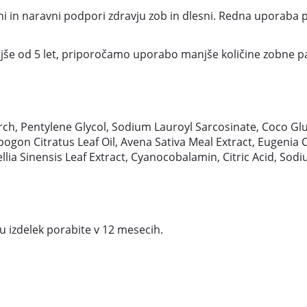
ni in naravni podpori zdravju zob in dlesni. Redna uporaba
ajše od 5 let, priporočamo uporabo manjše količine zobne p
arch, Pentylene Glycol, Sodium Lauroyl Sarcosinate, Coco G
on Citratus Leaf Oil, Avena Sativa Meal Extract, Eugenia C
lia Sinensis Leaf Extract, Cyanocobalamin, Citric Acid, Sod
u izdelek porabite v 12 mesecih.