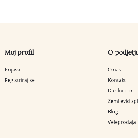
Moj profil
O podjetj
Prijava
O nas
Registriraj se
Kontakt
Darilni bon
Zemljevid sp
Blog
Veleprodaja