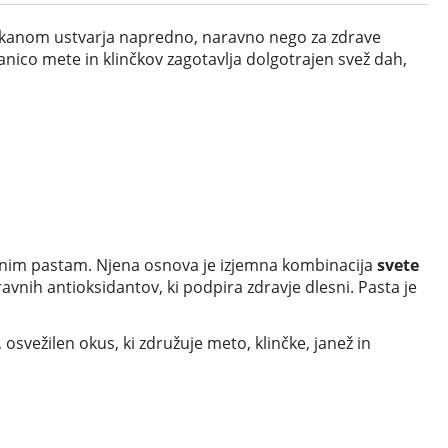
lukanom ustvarja napredno, naravno nego za zdrave
nico mete in klinčkov zagotavlja dolgotrajen svež dah,
sičnim pastam. Njena osnova je izjemna kombinacija
svete
vnih antioksidantov, ki podpira zdravje dlesni. Pasta je
osvežilen okus, ki združuje meto, klinčke, janež in