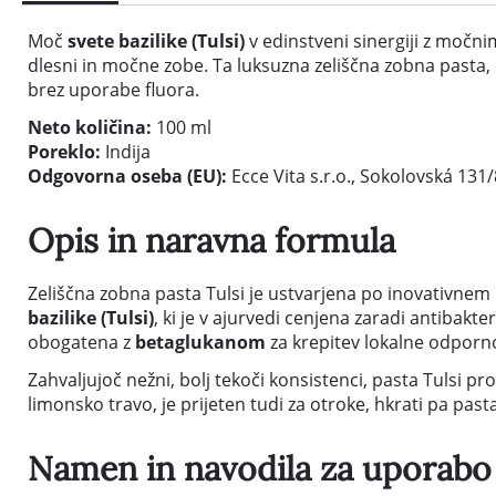
Moč
svete bazilike (Tulsi)
v edinstveni sinergiji z moč
dlesni in močne zobe. Ta luksuzna zeliščna zobna pasta,
brez uporabe fluora.
Neto količina:
100 ml
Poreklo:
Indija
Odgovorna oseba (EU):
Ecce Vita s.r.o., Sokolovská 131
Opis in naravna formula
Zeliščna zobna pasta Tulsi je ustvarjena po inovativnem
bazilike (Tulsi)
, ki je v ajurvedi cenjena zaradi antibakte
obogatena z
betaglukanom
za krepitev lokalne odporno
Zahvaljujoč nežni, bolj tekoči konsistenci, pasta Tulsi p
limonsko travo, je prijeten tudi za otroke, hkrati pa pas
Namen in navodila za uporabo