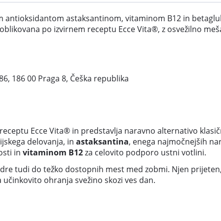
nim antioksidantom astaksantinom, vitaminom B12 in betag
 oblikovana po izvirnem receptu Ecce Vita®, z osvežilno meša
/86, 186 00 Praga 8, Češka republika
 receptu Ecce Vita® in predstavlja naravno alternativo kla
rijskega delovanja, in
astaksantina
, enega najmočnejših nara
sti in
vitaminom B12
za celovito podporo ustni votlini.
rodre tudi do težko dostopnih mest med zobmi. Njen prijeten, 
ta učinkovito ohranja svežino skozi ves dan.