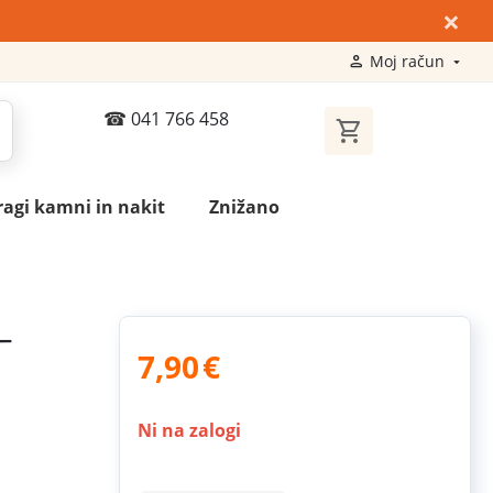
×
Moj račun
041 766 458
ragi kamni in nakit
Znižano
-
7,90
€
Ni na zalogi