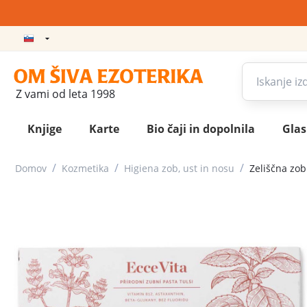
Z vami od leta 1998
Knjige
Karte
Bio čaji in dopolnila
Gla
/
/
/
Domov
Kozmetika
Higiena zob, ust in nosu
Zeliščna zob