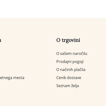
u
O trgovini
O vašem naročilu
Prodajni pogoji
O načinih plačila
letnega mesta
Cenik dostave
Seznam želja