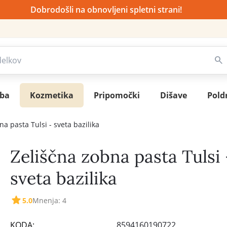
Dobrodošli na obnovljeni spletni strani!
sba
Kozmetika
Pripomočki
Dišave
Pold
na pasta Tulsi - sveta bazilika
Zeliščna zobna pasta Tulsi 
sveta bazilika
5.0
Mnenja: 4
KODA:
8594160190722