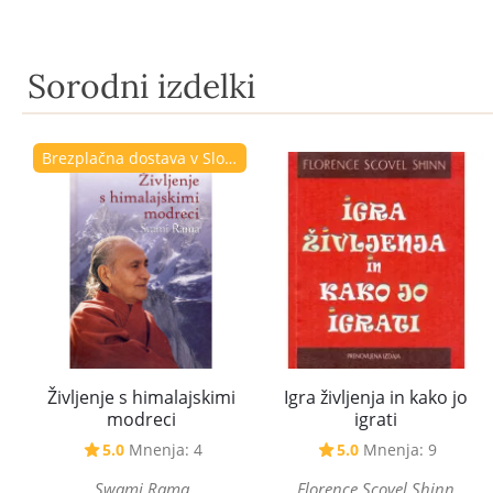
Sorodni izdelki
Brezplačna dostava v Sloveniji
Življenje s himalajskimi
Igra življenja in kako jo
modreci
igrati
5.0
Mnenja: 4
5.0
Mnenja: 9
Swami Rama
Florence Scovel Shinn