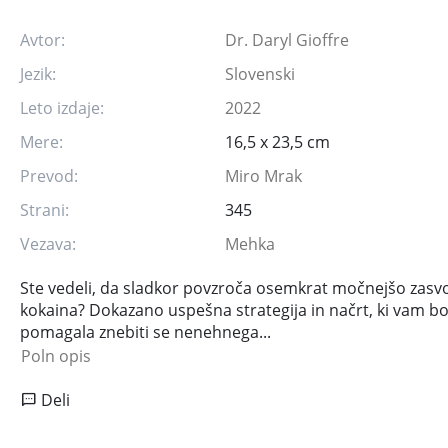
Avtor:
Dr. Daryl Gioffre
Jezik:
Slovenski
Leto izdaje:
2022
Mere:
16,5 x 23,5 cm
Prevod:
Miro Mrak
Strani:
345
Vezava:
Mehka
Ste vedeli, da sladkor povzroča osemkrat močnejšo zasv
kokaina? Dokazano uspešna strategija in načrt, ki vam b
pomagala znebiti se nenehnega...
Poln opis
Deli