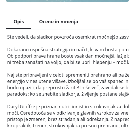
Opis
Ocene in mnenja
Ste vedeli, da sladkor povzroča osemkrat močnejšo zas
Dokazano uspešna strategija in načrt, ki vam bosta poma
Ob podpori prave hrane boste vsak dan močnejši, lažje bos
ni treba zanašati na voljo, da bi se uprli hlepenju – moč 
Naj ste pripravljeni v celoti spremeniti prehrano ali pa ž
energijo v neslutene višave, izboljšal se bo vaš spanec in
bodo opazili, da preprosto žarite! In še več, zavedali se 
paradoks: ko se znebite sladkorja, življenje postane slajš
Daryl Gioffre je priznan nutricionist in strokovnjak za d
moči. Osredotoča se v odkrivanje glavnih vzrokov za vn
pristop je zmeren, brez stradanja ali odrekanja. Z napre
kiropraktik, trener, strokovnjak za presno prehrano, ul