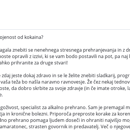
vojenost od kokaina?
gala znebiti se nenehnega stresnega prehranjevanja in z dro
te opravili z izzivi, ki se vam bodo postavili na pot, pa naj
lahko prihranite za druge stvari!
e zdaj jeste dokaj zdravo in se le želite znebiti sladkarij, p
 vaša teža bo našla naravno ravnovesje. Že čez nekaj tednov v
boste, da dobro skrbite za svoje zdravje (in če imate otroke, 
e.
olgoživost, specialist za alkalno prehrano. Sam je premagal 
etja in kronične bolezni. Priporoča preproste korake za ko
dno prehrano pomaga ljudem doseči in ohraniti najvišjo mogoč
tramaratonec, strasten govornik in predavatelj. Več o njeg