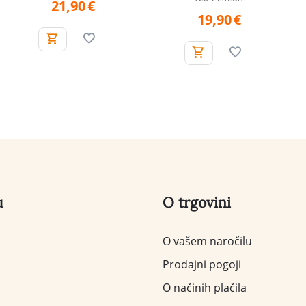
21,90
€
19,90
€
u
O trgovini
O vašem naročilu
Prodajni pogoji
O načinih plačila