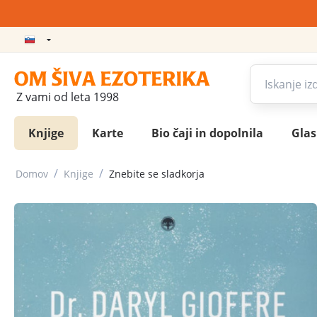
Z vami od leta 1998
Knjige
Karte
Bio čaji in dopolnila
Gla
/
/
Domov
Knjige
Znebite se sladkorja