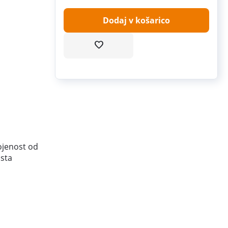
Dodaj v košarico
ojenost od
osta