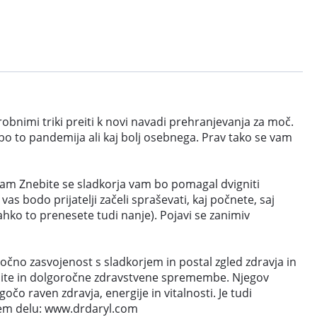
bnimi triki preiti k novi navadi prehranjevanja za moč.
 bo to pandemija ali kaj bolj osebnega. Prav tako se vam
rogram Znebite se sladkorja vam bo pomagal dvigniti
as bodo prijatelji začeli spraševati, kaj počnete, saj
lahko to prenesete tudi nanje). Pojavi se zanimiv
močno zasvojenost s sladkorjem in postal zgled zdravja in
renite in dolgoročne zdravstvene spremembe. Njegov
o raven zdravja, energije in vitalnosti. Je tudi
ovem delu: www.drdaryl.com