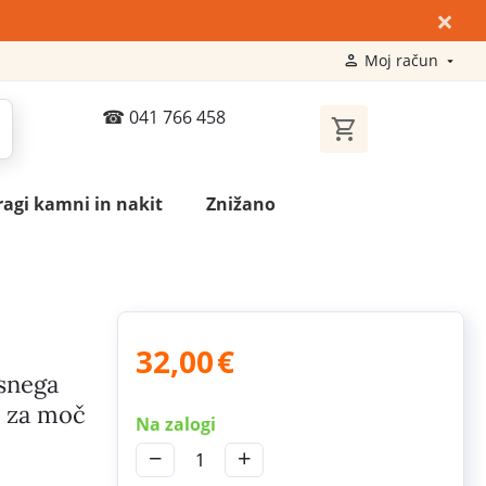
×
Moj račun
041 766 458
ragi kamni in nakit
Znižano
32,00
€
esnega
e za moč
Na zalogi
−
+