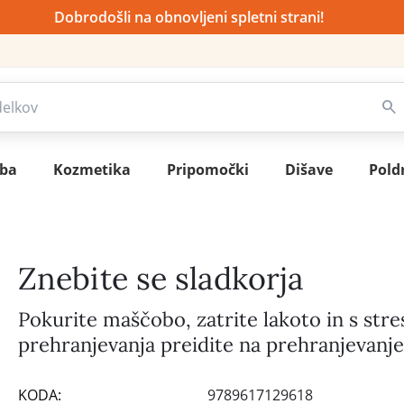
Dobrodošli na obnovljeni spletni strani!
sba
Kozmetika
Pripomočki
Dišave
Pold
Znebite se sladkorja
Pokurite maščobo, zatrite lakoto in s str
prehranjevanja preidite na prehranjevanj
KODA:
9789617129618