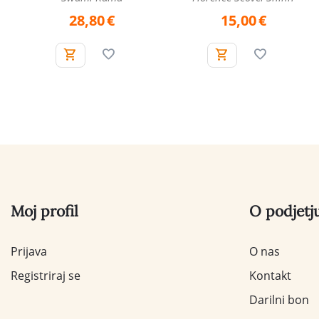
28,80
€
15,00
€
Moj profil
O podjetj
Prijava
O nas
Registriraj se
Kontakt
Darilni bon