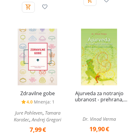
Zdravilne gobe
Ajurveda za notranjo
ubranost - prehrana,
4.0
Mnenja: 1
spolna energija in
zdravljenje
,
Jure Pohleven
Tamara
Dr. Vinod Verma
,
Korošec
Andrej Gregori
19,90
€
7,99
€