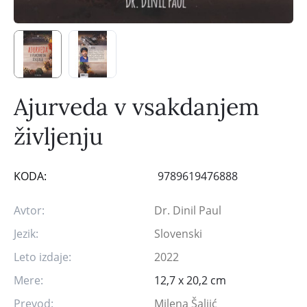
Ajurveda v vsakdanjem
življenju
KODA:
9789619476888
Avtor:
Dr. Dinil Paul
Jezik:
Slovenski
Leto izdaje:
2022
Mere:
12,7 x 20,2 cm
Prevod:
Milena Šaljić