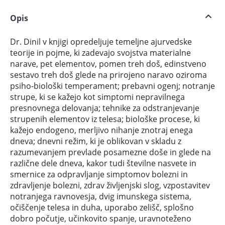
Opis
Dr. Dinil v knjigi opredeljuje temeljne ajurvedske
teorije in pojme, ki zadevajo svojstva materialne
narave, pet elementov, pomen treh doš, edinstveno
sestavo treh doš glede na prirojeno naravo oziroma
psiho-biološki temperament; prebavni ogenj; notranje
strupe, ki se kažejo kot simptomi nepravilnega
presnovnega delovanja; tehnike za odstranjevanje
strupenih elementov iz telesa; biološke procese, ki
kažejo endogeno, merljivo nihanje znotraj enega
dneva; dnevni režim, ki je oblikovan v skladu z
razumevanjem prevlade posamezne doše in glede na
različne dele dneva, kakor tudi številne nasvete in
smernice za odpravljanje simptomov bolezni in
zdravljenje bolezni, zdrav življenjski slog, vzpostavitev
notranjega ravnovesja, dvig imunskega sistema,
očiščenje telesa in duha, uporabo zelišč, splošno
dobro počutje, učinkovito spanje, uravnoteženo