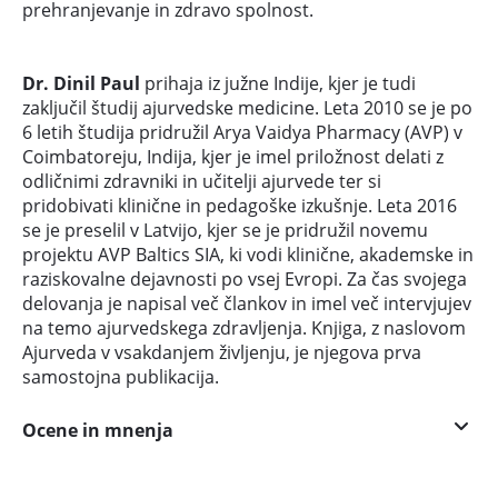
prehranjevanje in zdravo spolnost.
Dr. Dinil Paul
prihaja iz južne Indije, kjer je tudi
zaključil študij ajurvedske medicine. Leta 2010 se je po
6 letih študija pridružil Arya Vaidya Pharmacy (AVP) v
Coimbatoreju, Indija, kjer je imel priložnost delati z
odličnimi zdravniki in učitelji ajurvede ter si
pridobivati klinične in pedagoške izkušnje. Leta 2016
se je preselil v Latvijo, kjer se je pridružil novemu
projektu AVP Baltics SIA, ki vodi klinične, akademske in
raziskovalne dejavnosti po vsej Evropi. Za čas svojega
delovanja je napisal več člankov in imel več intervjujev
na temo ajurvedskega zdravljenja. Knjiga, z naslovom
Ajurveda v vsakdanjem življenju, je njegova prva
samostojna publikacija.
Ocene in mnenja