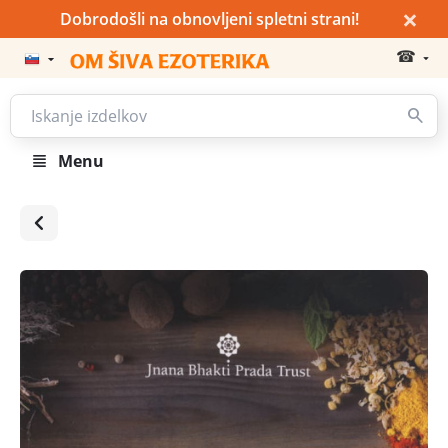
×
Dobrodošli na obnovljeni spletni strani!
☎
Menu