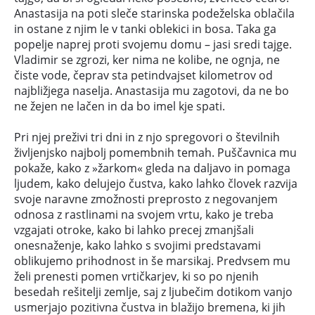
Anastasija na poti sleče starinska podeželska oblačila
in ostane z njim le v tanki oblekici in bosa. Taka ga
popelje naprej proti svojemu domu – jasi sredi tajge.
Vladimir se zgrozi, ker nima ne kolibe, ne ognja, ne
čiste vode, čeprav sta petindvajset kilometrov od
najbližjega naselja. Anastasija mu zagotovi, da ne bo
ne žejen ne lačen in da bo imel kje spati.
Pri njej preživi tri dni in z njo spregovori o številnih
življenjsko najbolj pomembnih temah. Puščavnica mu
pokaže, kako z »žarkom« gleda na daljavo in pomaga
ljudem, kako delujejo čustva, kako lahko človek razvija
svoje naravne zmožnosti preprosto z negovanjem
odnosa z rastlinami na svojem vrtu, kako je treba
vzgajati otroke, kako bi lahko precej zmanjšali
onesnaženje, kako lahko s svojimi predstavami
oblikujemo prihodnost in še marsikaj. Predvsem mu
želi prenesti pomen vrtičkarjev, ki so po njenih
besedah rešitelji zemlje, saj z ljubečim dotikom vanjo
usmerjajo pozitivna čustva in blažijo bremena, ki jih