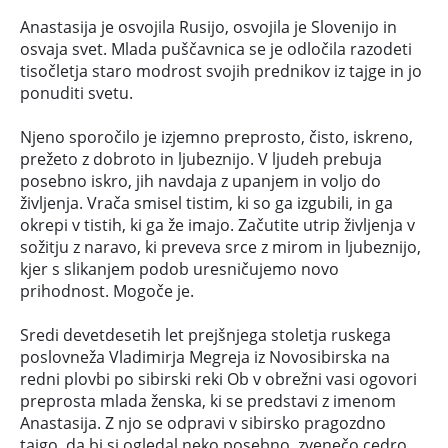
Anastasija je osvojila Rusijo, osvojila je Slovenijo in
osvaja svet. Mlada puščavnica se je odločila razodeti
tisočletja staro modrost svojih prednikov iz tajge in jo
ponuditi svetu.
Njeno sporočilo je izjemno preprosto, čisto, iskreno,
prežeto z dobroto in ljubeznijo. V ljudeh prebuja
posebno iskro, jih navdaja z upanjem in voljo do
življenja. Vrača smisel tistim, ki so ga izgubili, in ga
okrepi v tistih, ki ga že imajo. Začutite utrip življenja v
sožitju z naravo, ki preveva srce z mirom in ljubeznijo,
kjer s slikanjem podob uresničujemo novo
prihodnost. Mogoče je.
Sredi devetdesetih let prejšnjega stoletja ruskega
poslovneža Vladimirja Megreja iz Novosibirska na
redni plovbi po sibirski reki Ob v obrežni vasi ogovori
preprosta mlada ženska, ki se predstavi z imenom
Anastasija. Z njo se odpravi v sibirsko pragozdno
tajgo, da bi si ogledal neko posebno, zvenečo cedro.