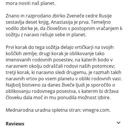
mora nositi naš planet.
Znano in razprodano zbirko Zveneče cedre Rusije
sestavlja deset knjig, Anastasija je prva. Temeljno
vodilo zbirke je, da človeštvo s postopnim vračanjem k
sožitju z naravo rešuje sebe in planet.
Prvi korak do tega sožitja delajo vrtičkarji na svojih
koščkih zemlje; drugi korak je oblikovanje tako
imenovanih rodovnih posestev, na katerih bodo v
naravnem okolju odraščali rodovi naših potomcev;
tretji korak, ki naravno sledi drugemu, je razmah takih
naravnih vrtov po vsem planetu v obliki rodovnih vasi.
Najbolj bistveno za danes živeče ljudi je sporočilo o
oblikovanju rodovnega posestva, s katerim bi država
človeku dala moč in mu ponudila možnost izbire.
Mednarodna uradna spletna stran: vmegre.com.
Reviews