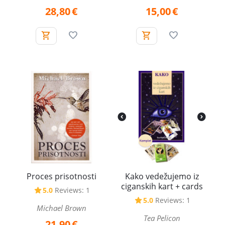
28,80
€
15,00
€
Proces prisotnosti
Kako vedežujemo iz
ciganskih kart + cards
5.0
Reviews: 1
5.0
Reviews: 1
Michael Brown
Tea Pelicon
21,90
€