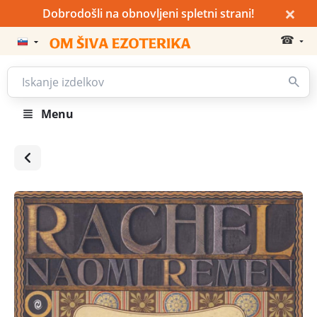
×
Dobrodošli na obnovljeni spletni strani!
☎
Menu