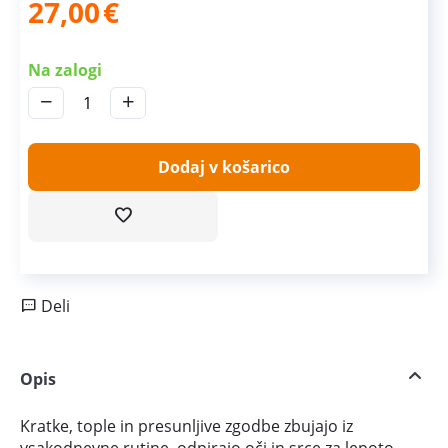
27,00
€
Na zalogi
−
+
Dodaj v košarico
Deli
Opis
Kratke, tople in presunljive zgodbe zbujajo iz