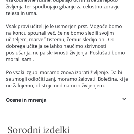
vsakodnevne rutine, odpirajo oči in srce za lepoto
življenja ter spodbujajo gibanje za celostno zdravje
telesa in uma.
Vsak pravi učitelj je le usmerjen prst. Mogoče bomo
na koncu spoznali več, če ne bomo sledili svojim
učiteljem, marveč tistemu, čemur sledijo oni. Od
dobrega učitelja se lahko naučimo skrivnosti
poslušanja, ne pa skrivnosti življenja. Poslušati bomo
morali sami.
Po vsaki izgubi moramo znova izbrati življenje. Da bi
se zmogli odločiti zanj, moramo žalovati. Bolečina, ki je
ne žalujemo, obstoji med nami in življenjem.
Ocene in mnenja
Sorodni izdelki