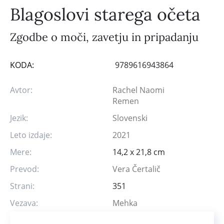
Blagoslovi starega očeta
Zgodbe o moči, zavetju in pripadanju
KODA:
9789616943864
Avtor:
Rachel Naomi
Remen
Jezik:
Slovenski
Leto izdaje:
2021
Mere:
14,2 x 21,8 cm
Prevod:
Vera Čertalič
Strani:
351
Vezava:
Mehka