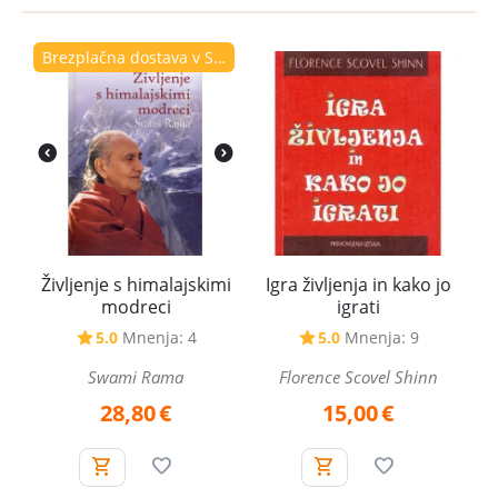
Brezplačna dostava v Sloveniji
Življenje s himalajskimi
Igra življenja in kako jo
modreci
igrati
5.0
Mnenja: 4
5.0
Mnenja: 9
Swami Rama
Florence Scovel Shinn
28,80
€
15,00
€