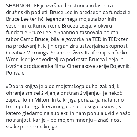
SHANNON LEE je izvršna direktorica in lastnica
družinskih podjetij Bruce Lee in predsednica fundacije
Bruce Lee ter hči legendarnega mojstra borilnih
veščin in kulturne ikone Brucea Leeja. V okviru
fundacije Bruce Lee je Shannon zasnovala poletni
tabor Camp Bruce, bila je govorka na TED in TEDx ter
na predavanjih, ki jih organizira ustvarjalna skupnost
Creative Mornings. Shannon živi v Kaliforniji s hčerko
Wren, kjer je sovoditeljica podkasta Brucea Leeja in
izvršna producentka filma Cinemaxove serije Bojevnik.
Pohvale
»Dobra knjiga je plod mojstrskega duha, zaklad, ki
ohranja smisel življenja onstran življenja,« je nekoč
zapisal John Milton. In ta knjiga ponazarja natančno
to. Lepota tega literarnega dela presega jasnost, s
katero gledamo na subjekt, in nam ponuja uvid v našo
notranjost, kar je – po mojem mnenju – značilnost
vsake prodorne knjige.