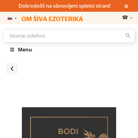
×
Dobrodošli na obnovljeni spletni strani!
☎
Menu