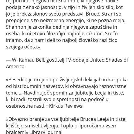
tej poti kot njegova hči Shannon, ki njegove nauke
podaja z enako jasnostjo, vizijo in življenjsko silo, kot
jo je prek zaslonov svetu predstavil Bruce. Strani so
prepojene s to neizmerno energijo, ki ne pozna meja.
Shannon je zakonita dedinja njegove zapuščine in
oseba, ki očetovo filozofijo najbolje razume. Srečo
imamo, da z nami deli to najbolj človeško različico
svojega očeta.«
― W. Kamau Bell, gostitelj TV-oddaje United Shades of
America
»Besedilo je urejeno po življenjskih lekcijah in kar poka
od bistroumnih nasvetov, ki obravnavajo raznovrstne
teme ... Navdihujoč spomin za ljubitelje Leeja in tiste,
ki bi radi izostrili svoje spretnosti na področju
osebnostne rasti.« Kirkus Reviews
»Obvezno branje za vse ljubitelje Brucea Leeja in tiste,
ki iščejo smisel življenja. Toplo priporočamo vsem
bralcem!« Library Journal