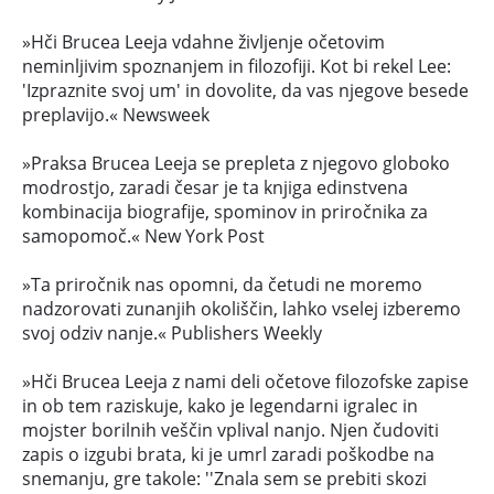
»Hči Brucea Leeja vdahne življenje očetovim
neminljivim spoznanjem in filozofiji. Kot bi rekel Lee:
'Izpraznite svoj um' in dovolite, da vas njegove besede
preplavijo.« Newsweek
»Praksa Brucea Leeja se prepleta z njegovo globoko
modrostjo, zaradi česar je ta knjiga edinstvena
kombinacija biografije, spominov in priročnika za
samopomoč.« New York Post
»Ta priročnik nas opomni, da četudi ne moremo
nadzorovati zunanjih okoliščin, lahko vselej izberemo
svoj odziv nanje.« Publishers Weekly
»Hči Brucea Leeja z nami deli očetove filozofske zapise
in ob tem raziskuje, kako je legendarni igralec in
mojster borilnih veščin vplival nanjo. Njen čudoviti
zapis o izgubi brata, ki je umrl zaradi poškodbe na
snemanju, gre takole: ''Znala sem se prebiti skozi