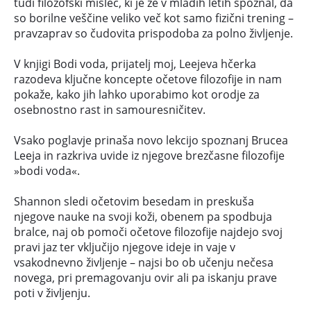
tudi filozofski mislec, ki je že v mladih letih spoznal, da
so borilne veščine veliko več kot samo fizični trening –
pravzaprav so čudovita prispodoba za polno življenje.
V knjigi Bodi voda, prijatelj moj, Leejeva hčerka
razodeva ključne koncepte očetove filozofije in nam
pokaže, kako jih lahko uporabimo kot orodje za
osebnostno rast in samouresničitev.
Vsako poglavje prinaša novo lekcijo spoznanj Brucea
Leeja in razkriva uvide iz njegove brezčasne filozofije
»bodi voda«.
Shannon sledi očetovim besedam in preskuša
njegove nauke na svoji koži, obenem pa spodbuja
bralce, naj ob pomoči očetove filozofije najdejo svoj
pravi jaz ter vključijo njegove ideje in vaje v
vsakodnevno življenje – najsi bo ob učenju nečesa
novega, pri premagovanju ovir ali pa iskanju prave
poti v življenju.