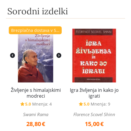
Sorodni izdelki
Brezplačna dostava v Sloveniji
Življenje s himalajskimi
Igra življenja in kako jo
modreci
igrati
5.0
Mnenja: 4
5.0
Mnenja: 9
Swami Rama
Florence Scovel Shinn
28,80
€
15,00
€