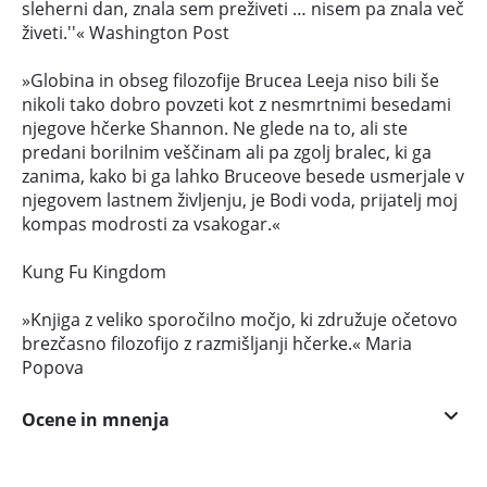
sleherni dan, znala sem preživeti … nisem pa znala več
živeti.''« Washington Post
»Globina in obseg filozofije Brucea Leeja niso bili še
nikoli tako dobro povzeti kot z nesmrtnimi besedami
njegove hčerke Shannon. Ne glede na to, ali ste
predani borilnim veščinam ali pa zgolj bralec, ki ga
zanima, kako bi ga lahko Bruceove besede usmerjale v
njegovem lastnem življenju, je Bodi voda, prijatelj moj
kompas modrosti za vsakogar.«
Kung Fu Kingdom
»Knjiga z veliko sporočilno močjo, ki združuje očetovo
brezčasno filozofijo z razmišljanji hčerke.« Maria
Popova
Ocene in mnenja