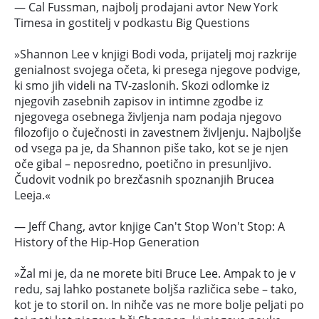
― Cal Fussman, najbolj prodajani avtor New York
Timesa in gostitelj v podkastu Big Questions
»Shannon Lee v knjigi Bodi voda, prijatelj moj razkrije
genialnost svojega očeta, ki presega njegove podvige,
ki smo jih videli na TV-zaslonih. Skozi odlomke iz
njegovih zasebnih zapisov in intimne zgodbe iz
njegovega osebnega življenja nam podaja njegovo
filozofijo o čuječnosti in zavestnem življenju. Najboljše
od vsega pa je, da Shannon piše tako, kot se je njen
oče gibal – neposredno, poetično in presunljivo.
Čudovit vodnik po brezčasnih spoznanjih Brucea
Leeja.«
― Jeff Chang, avtor knjige Can't Stop Won't Stop: A
History of the Hip-Hop Generation
»Žal mi je, da ne morete biti Bruce Lee. Ampak to je v
redu, saj lahko postanete boljša različica sebe – tako,
kot je to storil on. In nihče vas ne more bolje peljati po