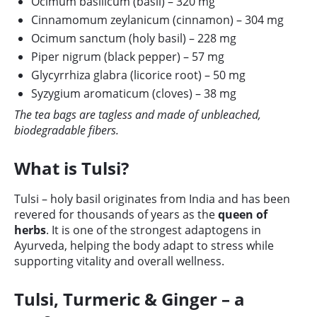
Ocimum basilicum (basil) – 320 mg
Cinnamomum zeylanicum (cinnamon) – 304 mg
Ocimum sanctum (holy basil) – 228 mg
Piper nigrum (black pepper) – 57 mg
Glycyrrhiza glabra (licorice root) – 50 mg
Syzygium aromaticum (cloves) – 38 mg
The tea bags are tagless and made of unbleached,
biodegradable fibers.
What is Tulsi?
Tulsi – holy basil originates from India and has been
revered for thousands of years as the
queen of
herbs
. It is one of the strongest adaptogens in
Ayurveda, helping the body adapt to stress while
supporting vitality and overall wellness.
Tulsi, Turmeric & Ginger – a