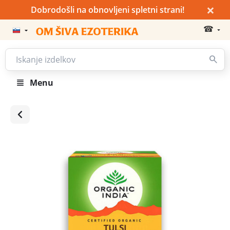
×
Dobrodošli na obnovljeni spletni strani!
☎
Menu