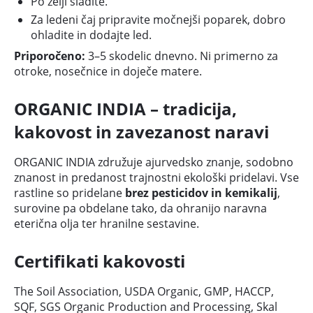
Po želji sladite.
Za ledeni čaj pripravite močnejši poparek, dobro
ohladite in dodajte led.
Priporočeno:
3–5 skodelic dnevno. Ni primerno za
otroke, nosečnice in doječe matere.
ORGANIC INDIA – tradicija,
kakovost in zavezanost naravi
ORGANIC INDIA združuje ajurvedsko znanje, sodobno
znanost in predanost trajnostni ekološki pridelavi. Vse
rastline so pridelane
brez pesticidov in kemikalij
,
surovine pa obdelane tako, da ohranijo naravna
eterična olja ter hranilne sestavine.
Certifikati kakovosti
The Soil Association, USDA Organic, GMP, HACCP,
SQF, SGS Organic Production and Processing, Skal