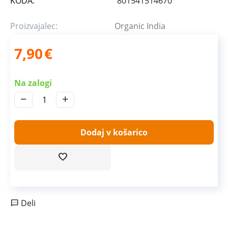
KODA:
801541514670
Proizvajalec:
Organic India
7,90
€
Na zalogi
−
+
Dodaj v košarico
Deli