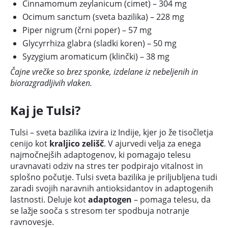
Cinnamomum zeylanicum (cimet) – 304 mg
Ocimum sanctum (sveta bazilika) – 228 mg
Piper nigrum (črni poper) – 57 mg
Glycyrrhiza glabra (sladki koren) – 50 mg
Syzygium aromaticum (klinčki) – 38 mg
Čajne vrečke so brez sponke, izdelane iz nebeljenih in
biorazgradljivih vlaken.
Kaj je Tulsi?
Tulsi – sveta bazilika izvira iz Indije, kjer jo že tisočletja
cenijo kot
kraljico zelišč
. V ajurvedi velja za enega
najmočnejših adaptogenov, ki pomagajo telesu
uravnavati odziv na stres ter podpirajo vitalnost in
splošno počutje. Tulsi sveta bazilika je priljubljena tudi
zaradi svojih naravnih antioksidantov in adaptogenih
lastnosti. Deluje kot
adaptogen
– pomaga telesu, da
se lažje sooča s stresom ter spodbuja notranje
ravnovesje.