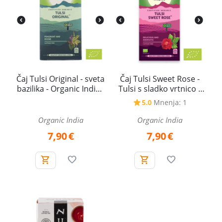
Čaj Tulsi Original - sveta
Čaj Tulsi Sweet Rose -
bazilika - Organic India -
Tulsi s sladko vrtnico -
25 čajnih vrečk
Organic India - 25 čajnih
5.0
Mnenja: 1
vrečk
Organic India
Organic India
7,90
€
7,90
€