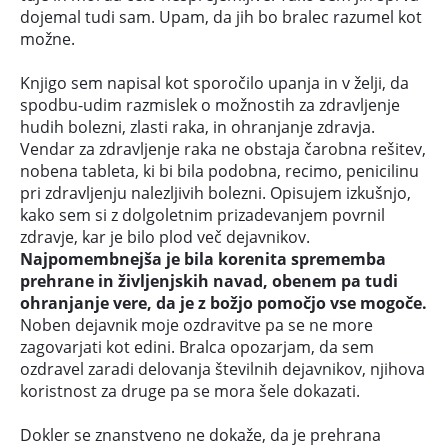
dojemal tudi sam. Upam, da jih bo bralec razumel kot
možne.
Knjigo sem napisal kot sporočilo upanja in v želji, da
spodbu-udim razmislek o možnostih za zdravljenje
hudih bolezni, zlasti raka, in ohranjanje zdravja.
Vendar za zdravljenje raka ne obstaja čarobna rešitev,
nobena tableta, ki bi bila podobna, recimo, penicilinu
pri zdravljenju nalezljivih bolezni. Opisujem izkušnjo,
kako sem si z dolgoletnim prizadevanjem povrnil
zdravje, kar je bilo plod več dejavnikov.
Najpomembnejša je bila korenita sprememba
prehrane in življenjskih navad, obenem pa tudi
ohranjanje vere, da je z božjo pomočjo vse mogoče.
Noben dejavnik moje ozdravitve pa se ne more
zagovarjati kot edini. Bralca opozarjam, da sem
ozdravel zaradi delovanja številnih dejavnikov, njihova
koristnost za druge pa se mora šele dokazati.
Dokler se znanstveno ne dokaže, da je prehrana