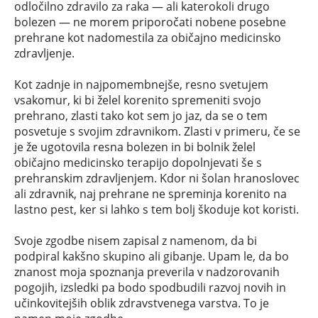
odločilno zdravilo za raka — ali katerokoli drugo
bolezen — ne morem priporočati nobene posebne
prehrane kot nadomestila za običajno medicinsko
zdravljenje.
Kot zadnje in najpomembnejše, resno svetujem
vsakomur, ki bi želel korenito spremeniti svojo
prehrano, zlasti tako kot sem jo jaz, da se o tem
posvetuje s svojim zdravnikom. Zlasti v primeru, če se
je že ugotovila resna bolezen in bi bolnik želel
običajno medicinsko terapijo dopolnjevati še s
prehranskim zdravljenjem. Kdor ni šolan hranoslovec
ali zdravnik, naj prehrane ne spreminja korenito na
lastno pest, ker si lahko s tem bolj škoduje kot koristi.
Svoje zgodbe nisem zapisal z namenom, da bi
podpiral kakšno skupino ali gibanje. Upam le, da bo
znanost moja spoznanja preverila v nadzorovanih
pogojih, izsledki pa bodo spodbudili razvoj novih in
učinkovitejših oblik zdravstvenega varstva. To je