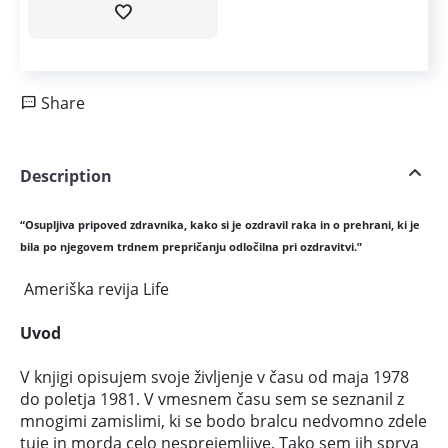
Share
Description
“Osupljiva pripoved zdravnika, kako si je ozdravil raka in o prehrani, ki je
bila po njegovem trdnem prepričanju odločilna pri ozdravitvi.”
Ameriška revija Life
Uvod
V knjigi opisujem svoje življenje v času od maja 1978
do poletja 1981. V vmesnem času sem se seznanil z
mnogimi zamislimi, ki se bodo bralcu nedvomno zdele
tuje in morda celo nesprejemljive. Tako sem jih sprva