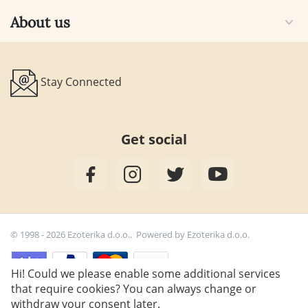
About us
Stay Connected
Get social
© 1998 - 2026 Ezoterika d.o.o.. Powered by
Ezoterika d.o.o.
Hi! Could we please enable some additional services
that require cookies? You can always change or
22,91
€
withdraw your consent later.