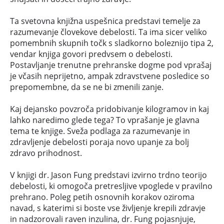
Ta svetovna knjižna uspešnica predstavi temelje za
razumevanje človekove debelosti. Ta ima sicer veliko
pomembnih skupnih točk s sladkorno boleznijo tipa 2,
vendar knjiga govori predvsem o debelosti.
Postavljanje trenutne prehranske dogme pod vprašaj
je včasih neprijetno, ampak zdravstvene posledice so
prepomembne, da se ne bi zmenili zanje.
Kaj dejansko povzroča pridobivanje kilogramov in kaj
lahko naredimo glede tega? To vprašanje je glavna
tema te knjige. Sveža podlaga za razumevanje in
zdravljenje debelosti poraja novo upanje za bolj
zdravo prihodnost.
V knjigi dr. Jason Fung predstavi izvirno trdno teorijo
debelosti, ki omogoča pretresljive vpoglede v pravilno
prehrano. Poleg petih osnovnih korakov oziroma
navad, s katerimi si boste vse življenje krepili zdravje
in nadzorovali raven inzulina, dr. Fung pojasnjuje,