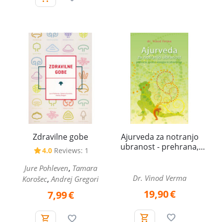
Zdravilne gobe
Ajurveda za notranjo
ubranost - prehrana,
4.0
Reviews: 1
spolna energija in
zdravljenje
,
Jure Pohleven
Tamara
Dr. Vinod Verma
,
Korošec
Andrej Gregori
19,90
€
7,99
€