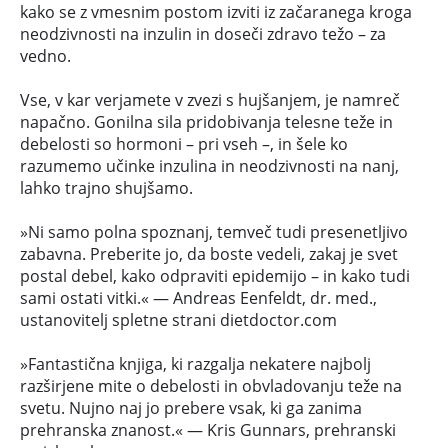
kako se z vmesnim postom izviti iz začaranega kroga
neodzivnosti na inzulin in doseči zdravo težo – za
vedno.
Vse, v kar verjamete v zvezi s hujšanjem, je namreč
napačno. Gonilna sila pridobivanja telesne teže in
debelosti so hormoni – pri vseh –, in šele ko
razumemo učinke inzulina in neodzivnosti na nanj,
lahko trajno shujšamo.
»Ni samo polna spoznanj, temveč tudi presenetljivo
zabavna. Preberite jo, da boste vedeli, zakaj je svet
postal debel, kako odpraviti epidemijo – in kako tudi
sami ostati vitki.« — Andreas Eenfeldt, dr. med.,
ustanovitelj spletne strani dietdoctor.com
»Fantastična knjiga, ki razgalja nekatere najbolj
razširjene mite o debelosti in obvladovanju teže na
svetu. Nujno naj jo prebere vsak, ki ga zanima
prehranska znanost.« — Kris Gunnars, prehranski