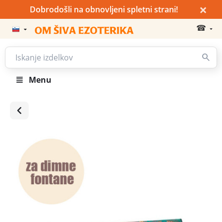
×
Dobrodošli na obnovljeni spletni strani!
☎
Menu