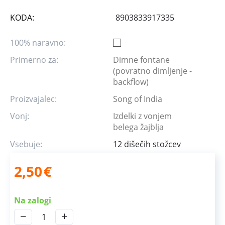
KODA:
8903833917335
100% naravno:
Primerno za:
Dimne fontane
(povratno dimljenje -
backflow)
Proizvajalec:
Song of India
Vonj:
Izdelki z vonjem
belega žajblja
Vsebuje:
12 dišečih stožcev
2,50
€
Na zalogi
−
+