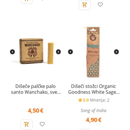
Dišeče palčke palo
Dišeči stožci Organic
santo Wanchako, sveti
Goodness White Sage -
les – 4 kosi
Beli žajbelj, jumbo s
5.0
Mnenja: 2
podstavkom
4,50
€
Song of India
4,90
€