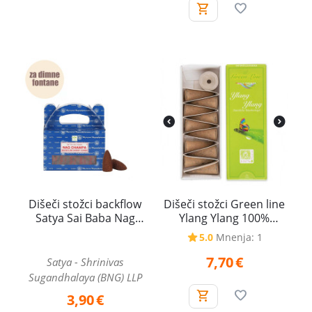
Dišeči stožci backflow
Dišeči stožci Green line
Satya Sai Baba Nag
Ylang Ylang 100%
Champa 24 kosov - za
naravno
5.0
Mnenja: 1
povratno dimljenje
7,70
€
Satya - Shrinivas
Sugandhalaya (BNG) LLP
3,90
€