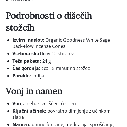
Podrobnosti o dišečih
stožcih
Izvirni naslov:
Organic Goodness White Sage
Back-Flow Incense Cones
Vsebina škatlice:
12 stožcev
Teža paketa:
24 g
Čas gorenja:
cca 15 minut na stožec
Poreklo:
Indija
Vonj in namen
Vonj:
mehak, zeliščen, čistilen
Ključni učinek:
povratno dimljenje z učinkom
slapa
Namen:
dimne fontane, meditacija, sproščanje,