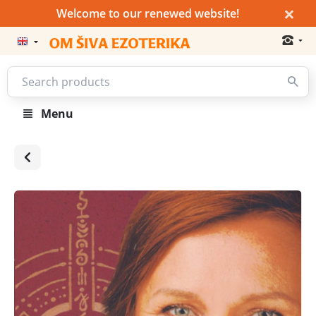
×
Welcome to our renewed website!
Menu