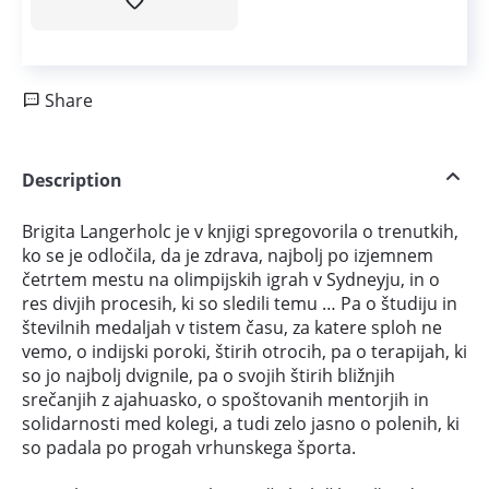
Share
Description
Brigita Langerholc je v knjigi spregovorila o trenutkih,
ko se je odločila, da je zdrava, najbolj po izjemnem
četrtem mestu na olimpijskih igrah v Sydneyju, in o
res divjih procesih, ki so sledili temu … Pa o študiju in
številnih medaljah v tistem času, za katere sploh ne
vemo, o indijski poroki, štirih otrocih, pa o terapijah, ki
so jo najbolj dvignile, pa o svojih štirih bližnjih
srečanjih z ajahuasko, o spoštovanih mentorjih in
solidarnosti med kolegi, a tudi zelo jasno o polenih, ki
so padala po progah vrhunskega športa.