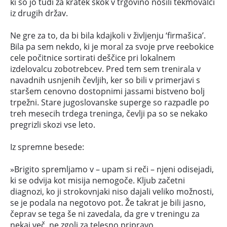
ki so jo tudi za kratek skok v trgovino nosili tekmovalci
iz drugih držav.
Ne gre za to, da bi bila kdajkoli v življenju ‘firmašica’.
Bila pa sem nekdo, ki je moral za svoje prve reebokice
cele počitnice sortirati deščice pri lokalnem
izdelovalcu zobotrebcev. Pred tem sem trenirala v
navadnih usnjenih čevljih, ker so bili v primerjavi s
staršem cenovno dostopnimi jassami bistveno bolj
trpežni. Stare jugoslovanske superge so razpadle po
treh mesecih trdega treninga, čevlji pa so se nekako
pregrizli skozi vse leto.
Iz spremne besede:
»Brigito spremljamo v – upam si reči – njeni odisejadi,
ki se odvija kot misija nemogoče. Kljub začetni
diagnozi, ko ji strokovnjaki niso dajali veliko možnosti,
se je podala na negotovo pot. Že takrat je bili jasno,
čeprav se tega še ni zavedala, da gre v treningu za
nekaj več, ne zgolj za telesno pripravo.