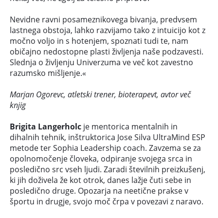
Nevidne ravni posameznikovega bivanja, predvsem
lastnega obstoja, lahko razvijamo tako z intuicijo kot z
močno voljo in s hotenjem, spoznati tudi te, nam
običajno nedostopne plasti življenja naše podzavesti.
Slednja o življenju Univerzuma ve več kot zavestno
razumsko mišljenje.«
Marjan Ogorevc, atletski trener, bioterapevt, avtor več
knjig
Brigita Langerholc
je mentorica mentalnih in
dihalnih tehnik, inštruktorica Jose Silva UltraMind ESP
metode ter Sophia Leadership coach. Zavzema se za
opolnomočenje človeka, odpiranje svojega srca in
posledično src vseh ljudi. Zaradi številnih preizkušenj,
ki jih doživela že kot otrok, danes lažje čuti sebe in
posledično druge. Opozarja na neetične prakse v
športu in drugje, svojo moč črpa v povezavi z naravo.