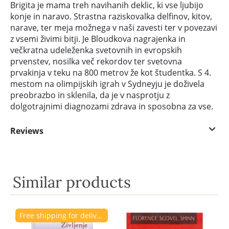
Brigita je mama treh navihanih deklic, ki vse ljubijo
konje in naravo. Strastna raziskovalka delfinov, kitov,
narave, ter meja možnega v naši zavesti ter v povezavi
z vsemi živimi bitji. Je Bloudkova nagrajenka in
večkratna udeleženka svetovnih in evropskih
prvenstev, nosilka več rekordov ter svetovna
prvakinja v teku na 800 metrov že kot študentka. S 4.
mestom na olimpijskih igrah v Sydneyju je doživela
preobrazbo in sklenila, da je v nasprotju z
dolgotrajnimi diagnozami zdrava in sposobna za vse.
Reviews
Similar products
Free shipping for delivery to Slovenia.