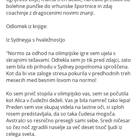
bolehne punčke do vrhunske športnice in zdaj
coachinje z dragocenimi novimi znanji.
Odlomek iz knjige:
Iz Sydneyja s hvaležnostjo
"Normo za odhod na olimpijske igre sem ujela s
skrajnimi težavami. Odtekla sem jo tik pred zdajci, zato
sem bila ob prihodu v Sydney popolnoma sproščena.
Kot da bi vse zaloge stresa pokurila v predhodnih treh
mesecih med besnim lovom na normo!
Ko sem prvič stopila v olimpijsko vas, sem se počutila
kot Alica v čudežni deželi. Vas je bila namreč tako lepa!
Preden sem vse skupaj videla na lastne oči, si sploh
nisem predstavljala, da so taka čudesa mogoča.
Avstralci so resnično presegli sami sebe. Sredi ničesar
so čez noč zgradili naselje za več deset tisoč ljudi iz
celega sveta.