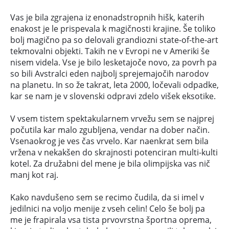
Vas je bila zgrajena iz enonadstropnih hišk, katerih
enakost je le prispevala k magičnosti krajine. Še toliko
bolj magično pa so delovali grandiozni state-of-the-art
tekmovalni objekti. Takih ne v Evropi ne v Ameriki še
nisem videla. Vse je bilo lesketajoče novo, za povrh pa
so bili Avstralci eden najbolj sprejemajočih narodov
na planetu. In so že takrat, leta 2000, ločevali odpadke,
kar se nam je v slovenski odpravi zdelo višek eksotike.
V vsem tistem spektakularnem vrvežu sem se najprej
počutila kar malo zgubljena, vendar na dober način.
Vsenaokrog je ves čas vrvelo. Kar naenkrat sem bila
vržena v nekakšen do skrajnosti potenciran multi-kulti
kotel. Za družabni del mene je bila olimpijska vas nič
manj kot raj.
Kako navdušeno sem se recimo čudila, da si imel v
jedilnici na voljo menije z vseh celin! Celo še bolj pa
me je frapirala vsa tista prvovrstna športna oprema,