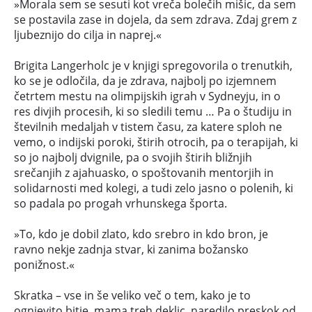
»Morala sem se sesuti kot vreča bolečih mišic, da sem
se postavila zase in dojela, da sem zdrava. Zdaj grem z
ljubeznijo do cilja in naprej.«
Brigita Langerholc je v knjigi spregovorila o trenutkih,
ko se je odločila, da je zdrava, najbolj po izjemnem
četrtem mestu na olimpijskih igrah v Sydneyju, in o
res divjih procesih, ki so sledili temu … Pa o študiju in
številnih medaljah v tistem času, za katere sploh ne
vemo, o indijski poroki, štirih otrocih, pa o terapijah, ki
so jo najbolj dvignile, pa o svojih štirih bližnjih
srečanjih z ajahuasko, o spoštovanih mentorjih in
solidarnosti med kolegi, a tudi zelo jasno o polenih, ki
so padala po progah vrhunskega športa.
»To, kdo je dobil zlato, kdo srebro in kdo bron, je
ravno nekje zadnja stvar, ki zanima božansko
ponižnost.«
Skratka – vse in še veliko več o tem, kako je to
ognjevito bitje, mama treh deklic, naredilo preskok od