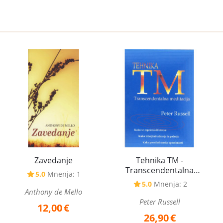
Zavedanje
Tehnika TM -
Transcendentalna
5.0
Mnenja: 1
meditacija
5.0
Mnenja: 2
Anthony de Mello
Peter Russell
12,00
€
26,90
€