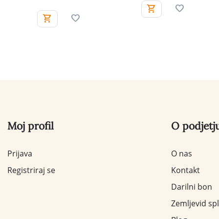
Moj profil
O podjetj
Prijava
O nas
Registriraj se
Kontakt
Darilni bon
Zemljevid sp