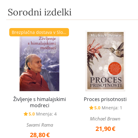
Sorodni izdelki
Brezplačna dostava v Sloveniji
Življenje s himalajskimi
Proces prisotnosti
modreci
5.0
Mnenja: 1
5.0
Mnenja: 4
Michael Brown
Swami Rama
21,90
€
28,80
€