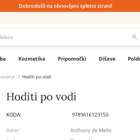
Dobrodošli na obnovljeni spletni strani!
sba
Kozmetika
Pripomočki
Dišave
Pold
/
navanje
Hoditi po vodi
Hoditi po vodi
KODA:
9789616123150
Avtor:
Anthony de Mello