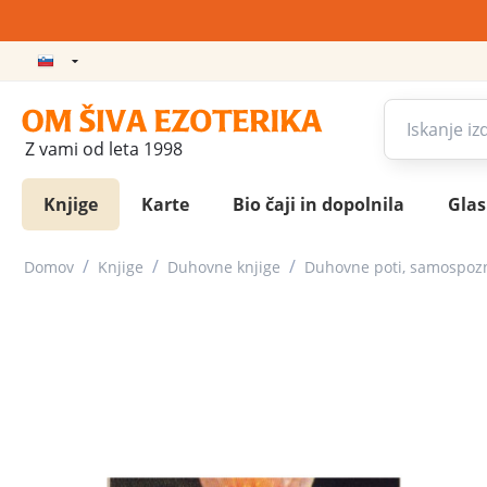
Z vami od leta 1998
Knjige
Karte
Bio čaji in dopolnila
Gla
/
/
/
Domov
Knjige
Duhovne knjige
Duhovne poti, samospoz