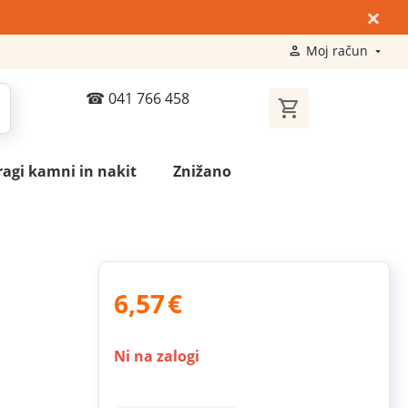
×
Moj račun
041 766 458
ragi kamni in nakit
Znižano
6,57
€
Ni na zalogi