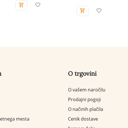
u
O trgovini
O vašem naročilu
Prodajni pogoji
O načinih plačila
letnega mesta
Cenik dostave