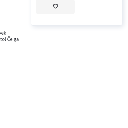
vek
ito! Če ga