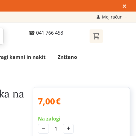
×
Moj račun
041 766 458
ragi kamni in nakit
Znižano
ka na
7,00
€
Na zalogi
−
+