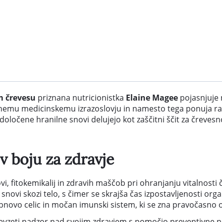
m črevesu
priznana nutricionistka
Elaine Magee
pojasnjuje
enemu medicinskemu izrazoslovju in namesto tega ponuja ra
a določene hranilne snovi delujejo kot zaščitni ščit za črev
v boju za zdravje
, fitokemikalij in zdravih maščob pri ohranjanju vitalnosti 
novi skozi telo, s čimer se skrajša čas izpostavljenosti org
obnovo celic in močan imunski sistem, ki se zna pravočasno o
prevzeti nadzor nad svojim zdravjem s pomočjo preventivne 