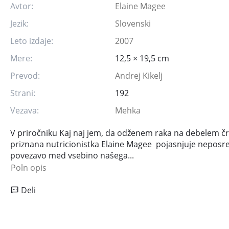
Avtor:
Elaine Magee
Jezik:
Slovenski
Leto izdaje:
2007
Mere:
12,5 × 19,5 cm
Prevod:
Andrej Kikelj
Strani:
192
Vezava:
Mehka
V priročniku Kaj naj jem, da odženem raka na debelem č
priznana nutricionistka Elaine Magee pojasnjuje nepos
povezavo med vsebino našega...
Poln opis
Deli