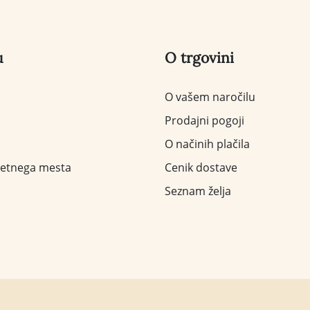
u
O trgovini
O vašem naročilu
Prodajni pogoji
O načinih plačila
letnega mesta
Cenik dostave
Seznam želja