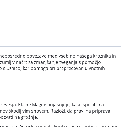
 neposredno povezavo med vsebino našega krožnika in
zumljiv načrt za zmanjšanje tveganja s pomočjo
esno sluznico, kar pomaga pri preprečevanju vnetnih
črevesja. Elaine Magee pojasnjuje, kako specifična
anov škodljivim snovem. Razloži, da pravilna priprava
dzvati na grožnje.
prehrane. Avtorica podaja konkretne recepte in sezname