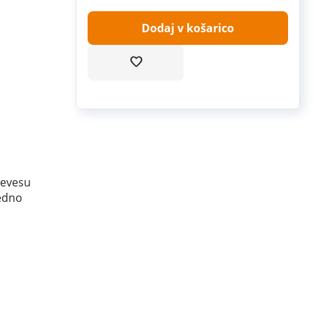
Dodaj v košarico
revesu
redno