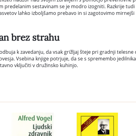
rim predelanim sestavinam se je modro izogniti. Razkrije tudi n
vetov lahko izboljšamo prebavo in si zagotovimo mirnejši 
an brez strahu
dbuja k zavedanju, da vsak grižljaj šteje pri gradnji telesne 
esja. Vsebina knjige potrjuje, da se s spremembo jedilnika 
tavno vključiti v družinsko kuhinjo.