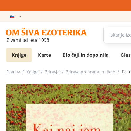
Z vami od leta 1998
Knjige
Karte
Bio čaji in dopolnila
Gla
/
/
/
/
Domov
Knjige
Zdravje
Zdrava prehrana in diete
Kaj 