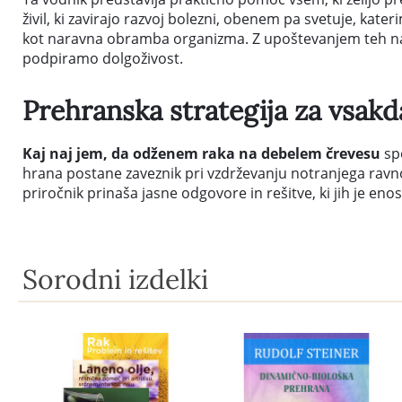
živil, ki zavirajo razvoj bolezni, obenem pa svetuje, kate
kot naravna obramba organizma. Z upoštevanjem teh nas
podpiramo dolgoživost.
Prehranska strategija za vsakd
Kaj naj jem, da odženem raka na debelem črevesu
spo
hrana postane zaveznik pri vzdrževanju notranjega ravnov
priročnik prinaša jasne odgovore in rešitve, ki jih je enos
Sorodni izdelki