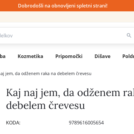
Dobrodošli na obnovljeni spletni strani!
sba
Kozmetika
Pripomočki
Dišave
Pold
naj jem, da odženem raka na debelem črevesu
Kaj naj jem, da odženem ra
debelem črevesu
KODA:
9789616005654