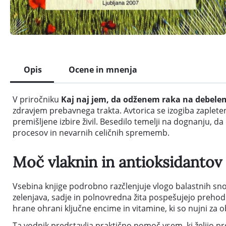
Opis
Ocene in mnenja
V priročniku
Kaj naj jem, da odženem raka na debele
zdravjem prebavnega trakta. Avtorica se izogiba zaplet
premišljene izbire živil. Besedilo temelji na dognanju, d
procesov in nevarnih celičnih sprememb.
Moč vlaknin in antioksidantov 
Vsebina knjige podrobno razčlenjuje vlogo balastnih snovi
zelenjava, sadje in polnovredna žita pospešujejo prehod s
hrane ohrani ključne encime in vitamine, ki so nujni za 
Ta vodnik predstavlja praktično pomoč vsem, ki želijo 