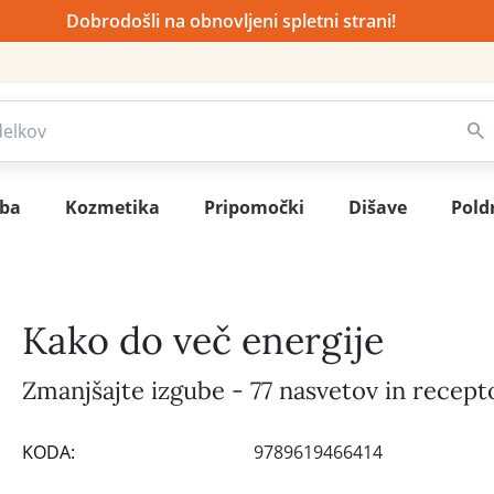
Dobrodošli na obnovljeni spletni strani!
sba
Kozmetika
Pripomočki
Dišave
Pold
Kako do več energije
Zmanjšajte izgube - 77 nasvetov in recept
KODA:
9789619466414