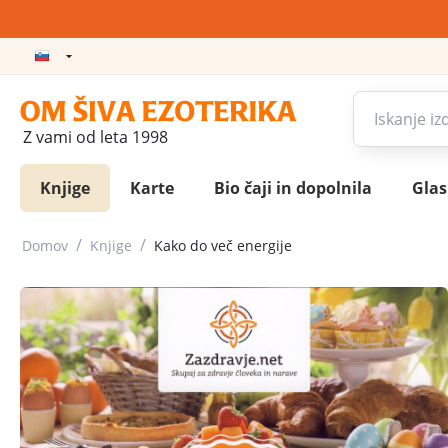
Z vami od leta 1998
Knjige
Karte
Bio čaji in dopolnila
Gla
/
/
Domov
Knjige
Kako do več energije