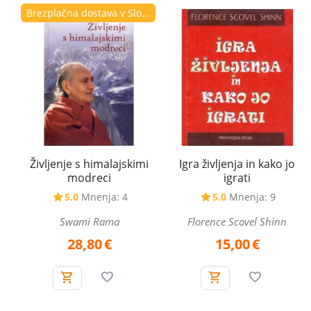
Brezplačna dostava v Sloveniji
Življenje s himalajskimi
Igra življenja in kako jo
modreci
igrati
5.0
Mnenja: 4
5.0
Mnenja: 9
Swami Rama
Florence Scovel Shinn
28,80
€
15,00
€