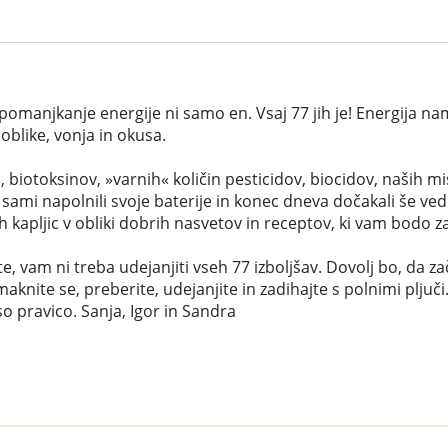
za pomanjkanje energije ni samo en. Vsaj 77 jih je! Energija 
blike, vonja in okusa.
 biotoksinov, »varnih« količin pesticidov, biocidov, naših 
ko sami napolnili svoje baterije in konec dneva dočakali še
apljic v obliki dobrih nasvetov in receptov, ki vam bodo za
e, vam ni treba udejanjiti vseh 77 izboljšav. Dovolj bo, da z
maknite se, preberite, udejanjite in zadihajte s polnimi plju
o pravico. Sanja, Igor in Sandra