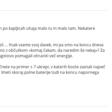
nam po kapljicah uhaja malo tu in malo tam. Nekatere
misli … Vsak vzame svoj davek, mi pa smo na koncu dneva
 vedno z občutkom »komaj čakam, da naredim še nekaj«? Za
gotovo pomagali ohraniti več energije.
ačnete na primer s 7 ukrepi, v katerih boste zaznali največ
či. Imeti skoraj polne baterije tudi na koncu napornega