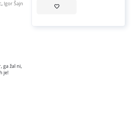
c
,
Igor Šajn
 ga žal ni,
h je!