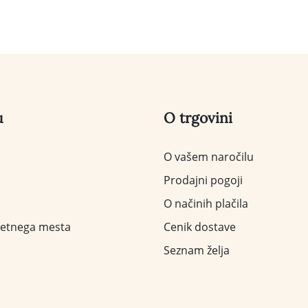
u
O trgovini
O vašem naročilu
Prodajni pogoji
O načinih plačila
letnega mesta
Cenik dostave
Seznam želja