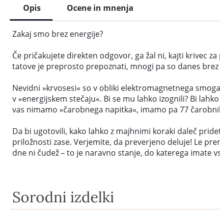
Opis
Ocene in mnenja
Zakaj smo brez energije?
Če pričakujete direkten odgovor, ga žal ni, kajti krivec 
tatove je preprosto prepoznati, mnogi pa so danes brez o
Nevidni »krvosesi« so v obliki elektromagnetnega smoga,
v »energijskem stečaju«. Bi se mu lahko izognili? Bi lah
vas nimamo »čarobnega napitka«, imamo pa 77 čarobnih k
Da bi ugotovili, kako lahko z majhnimi koraki daleč pridet
priložnosti zase. Verjemite, da preverjeno deluje! Le pre
dne ni čudež – to je naravno stanje, do katerega imate vs
Sorodni izdelki