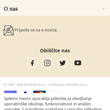
O nas
Prijavite se na e-novice.
Obiščite nas
© 1998 - 2026 Ezoterika d.o.o.. Produkcija:
Ezoterika d.o.o.
Spletno mesto uporablja piškotke za izboljšanje
uporabniške izkušnje, funkcionalnost in analizo
24,90
€
uporabe. S potrditvijo soglašate z uporabo piškotkov.