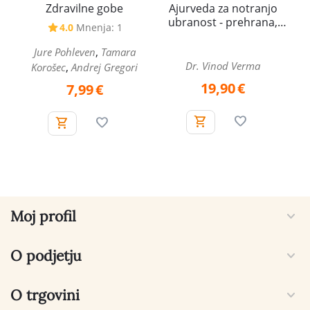
Zdravilne gobe
Ajurveda za notranjo
ubranost - prehrana,
4.0
Mnenja: 1
spolna energija in
zdravljenje
,
Jure Pohleven
Tamara
Dr. Vinod Verma
,
Korošec
Andrej Gregori
19,90
€
7,99
€
Moj profil
O podjetju
O trgovini