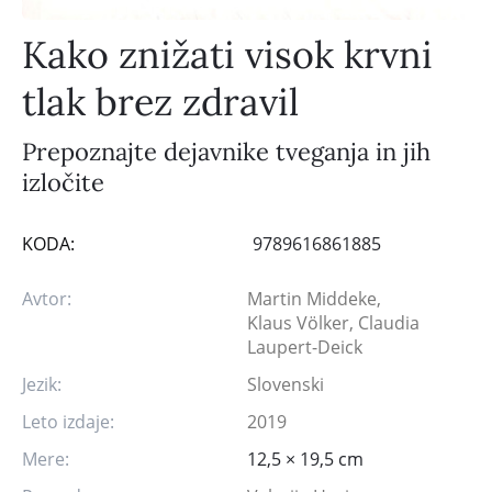
Kako znižati visok krvni
tlak brez zdravil
Prepoznajte dejavnike tveganja in jih
izločite
KODA:
9789616861885
Avtor:
Martin Middeke,
Klaus Völker, Claudia
Laupert-Deick
Jezik:
Slovenski
Leto izdaje:
2019
Mere:
12,5 × 19,5 cm