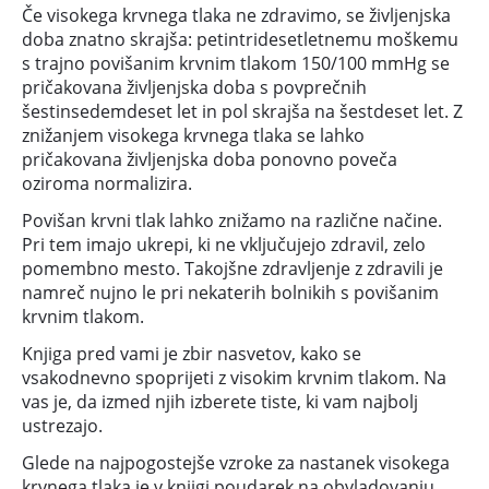
Če visokega krvnega tlaka ne zdravimo, se življenjska
doba znatno skrajša: petintridesetletnemu moškemu
s trajno povišanim krvnim tlakom 150/100 mmHg se
pričakovana življenjska doba s povprečnih
šestinsedemdeset let in pol skrajša na šestdeset let. Z
znižanjem visokega krvnega tlaka se lahko
pričakovana življenjska doba ponovno poveča
oziroma normalizira.
Povišan krvni tlak lahko znižamo na različne načine.
Pri tem imajo ukrepi, ki ne vključujejo zdravil, zelo
pomembno mesto. Takojšne zdravljenje z zdravili je
namreč nujno le pri nekaterih bolnikih s povišanim
krvnim tlakom.
Knjiga pred vami je zbir nasvetov, kako se
vsakodnevno spoprijeti z visokim krvnim tlakom. Na
vas je, da izmed njih izberete tiste, ki vam najbolj
ustrezajo.
Glede na najpogostejše vzroke za nastanek visokega
krvnega tlaka je v knjigi poudarek na obvladovanju