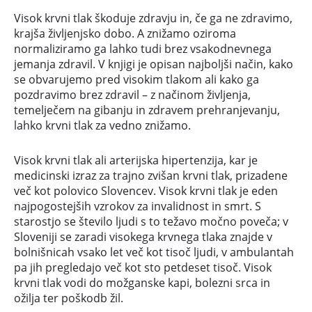
Visok krvni tlak škoduje zdravju in, če ga ne zdravimo,
krajša življenjsko dobo. A znižamo oziroma
normaliziramo ga lahko tudi brez vsakodnevnega
jemanja zdravil. V knjigi je opisan najboljši način, kako
se obvarujemo pred visokim tlakom ali kako ga
pozdravimo brez zdravil – z načinom življenja,
temelječem na gibanju in zdravem prehranjevanju,
lahko krvni tlak za vedno znižamo.
Visok krvni tlak ali arterijska hipertenzija, kar je
medicinski izraz za trajno zvišan krvni tlak, prizadene
več kot polovico Slovencev. Visok krvni tlak je eden
najpogostejših vzrokov za invalidnost in smrt. S
starostjo se število ljudi s to težavo močno poveča; v
Sloveniji se zaradi visokega krvnega tlaka znajde v
bolnišnicah vsako let več kot tisoč ljudi, v ambulantah
pa jih pregledajo več kot sto petdeset tisoč. Visok
krvni tlak vodi do možganske kapi, bolezni srca in
ožilja ter poškodb žil.