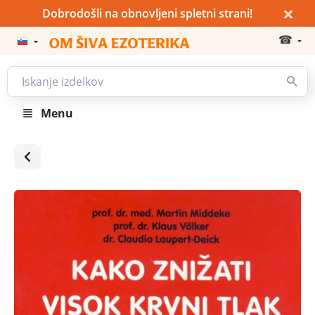
×
Dobrodošli na obnovljeni spletni strani!
☎
Menu