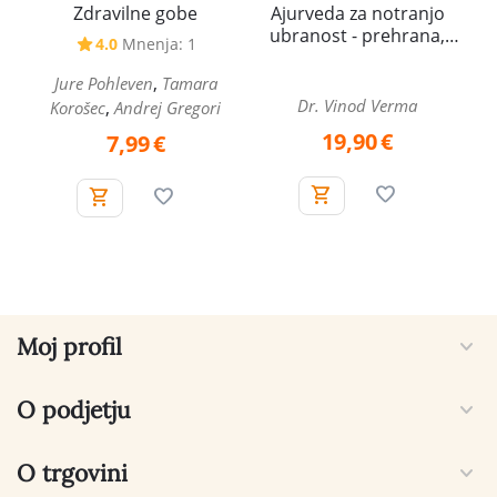
Zdravilne gobe
Ajurveda za notranjo
ubranost - prehrana,
4.0
Mnenja: 1
spolna energija in
zdravljenje
,
Jure Pohleven
Tamara
Dr. Vinod Verma
,
Korošec
Andrej Gregori
19,90
€
7,99
€
Moj profil
O podjetju
O trgovini