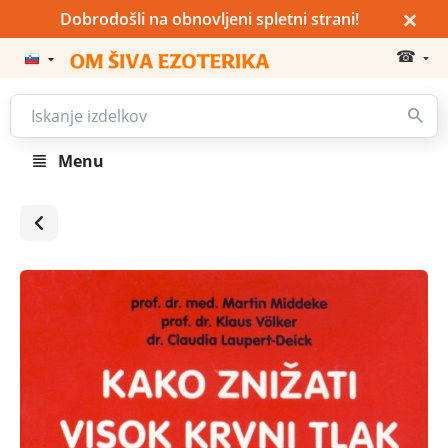
×
Dobrodošli na obnovljeni spletni strani!
☎
Menu