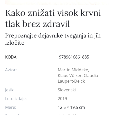
Kako znižati visok krvni
tlak brez zdravil
Prepoznajte dejavnike tveganja in jih
izločite
KODA:
9789616861885
Avtor:
Martin Middeke,
Klaus Völker, Claudia
Laupert-Deick
Jezik:
Slovenski
Leto izdaje:
2019
Mere:
12,5 × 19,5 cm