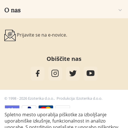
O nas
Prijavite se na e-novice.
Obiščite nas
© 1998 - 2026 Ezoterika d.o.o.. Produkcija:
Ezoterika d.o.o.
Spletno mesto uporablja piškotke za izboljšanje
uporabniške izkušnje, funkcionalnost in analizo
24,90
€
uporabe. S potrditvijo soglašate z uporabo piškotkov.