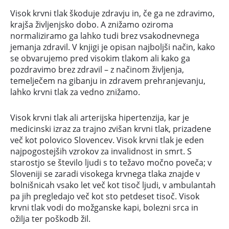
Visok krvni tlak škoduje zdravju in, če ga ne zdravimo,
krajša življenjsko dobo. A znižamo oziroma
normaliziramo ga lahko tudi brez vsakodnevnega
jemanja zdravil. V knjigi je opisan najboljši način, kako
se obvarujemo pred visokim tlakom ali kako ga
pozdravimo brez zdravil – z načinom življenja,
temelječem na gibanju in zdravem prehranjevanju,
lahko krvni tlak za vedno znižamo.
Visok krvni tlak ali arterijska hipertenzija, kar je
medicinski izraz za trajno zvišan krvni tlak, prizadene
več kot polovico Slovencev. Visok krvni tlak je eden
najpogostejših vzrokov za invalidnost in smrt. S
starostjo se število ljudi s to težavo močno poveča; v
Sloveniji se zaradi visokega krvnega tlaka znajde v
bolnišnicah vsako let več kot tisoč ljudi, v ambulantah
pa jih pregledajo več kot sto petdeset tisoč. Visok
krvni tlak vodi do možganske kapi, bolezni srca in
ožilja ter poškodb žil.