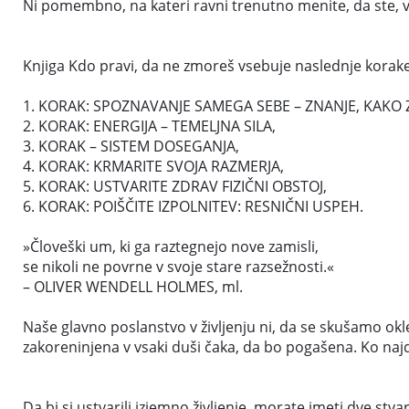
Ni pomembno, na kateri ravni trenutno menite, da ste, 
Knjiga Kdo pravi, da ne zmoreš vsebuje naslednje korake
1. KORAK: SPOZNAVANJE SAMEGA SEBE – ZNANJE, KAKO Z
2. KORAK: ENERGIJA – TEMELJNA SILA,
3. KORAK – SISTEM DOSEGANJA,
4. KORAK: KRMARITE SVOJA RAZMERJA,
5. KORAK: USTVARITE ZDRAV FIZIČNI OBSTOJ,
6. KORAK: POIŠČITE IZPOLNITEV: RESNIČNI USPEH.
»Človeški um, ki ga raztegnejo nove zamisli,
se nikoli ne povrne v svoje stare razsežnosti.«
– OLIVER WENDELL HOLMES, ml.
Naše glavno poslanstvo v življenju ni, da se skušamo ok
zakoreninjena v vsaki duši čaka, da bo pogašena. Ko najd
Da bi si ustvarili izjemno življenje, morate imeti dve stv