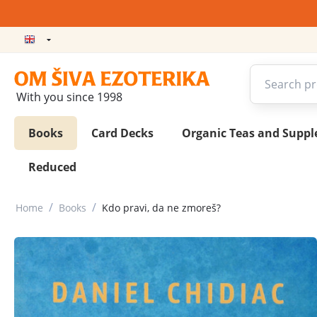
With you since 1998
Books
Card Decks
Organic Teas and Supp
Reduced
/
/
Home
Books
Kdo pravi, da ne zmoreš?