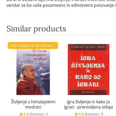
vendar se bo vaše posamezno in edinstveno potovanje n
Similar products
Free shipping for delivery to Slovenia.
Življenje s himalajskimi
Igra življenje in kako jo
modreci
igrati - prenovljena izdaja
5.0
Reviews: 4
5.0
Reviews: 9