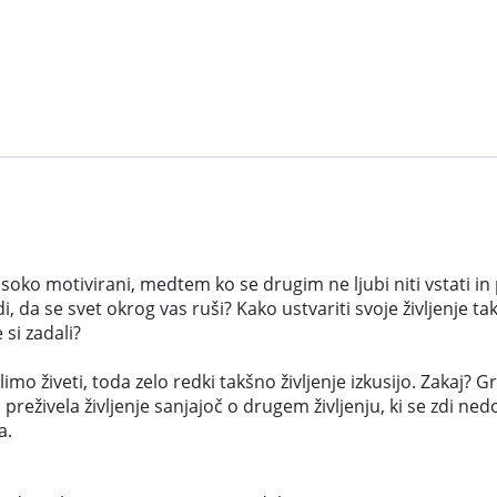
isoko motivirani, medtem ko se drugim ne ljubi niti vstati in 
di, da se svet okrog vas ruši? Kako ustvariti svoje življenje t
 si zadali?
limo živeti, toda zelo redki takšno življenje izkusijo. Zakaj? G
 preživela življenje sanjajoč o drugem življenju, ki se zdi ne
a.