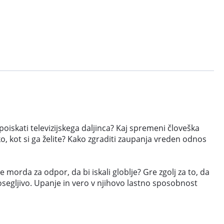
poiskati televizijskega daljinca? Kaj spremeni človeška
ako, kot si ga želite? Kako zgraditi zaupanja vreden odnos
re morda za odpor, da bi iskali globlje? Gre zgolj za to, da
dosegljivo. Upanje in vero v njihovo lastno sposobnost