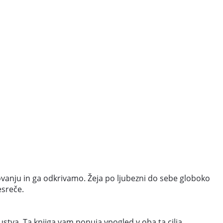
ovanju in ga odkrivamo. Žeja po ljubezni do sebe globoko
esreče.
ustva. Ta knjiga vam ponuja vpogled v oba ta cilja,