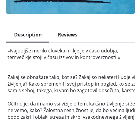
Description
Reviews
»Najboljše merilo človeka ni, kje je v času udobja,
temveč kje stoji v času izzivov in kontroverznosti.«
Zakaj se obnašate tako, kot se? Zakaj so nekateri ljudje v
življenja? Kako spremeniti svoj pristop in pogled, ko se z
sam s seboj, takega, ki vam bo zagotovil doseči to, karste
Očitno je, da imamo vsi vizije o tem, kakšno življenje si že
ne vemo, kako? Žalostna resničnost je, da bo večina ljudi
bodo zakrili oblaki stresa in skrbi vsakodnevnega življenj