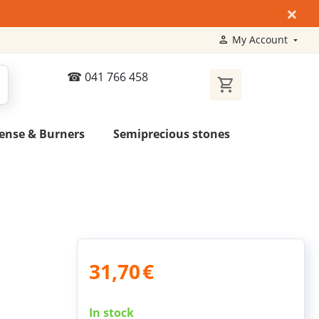
×
My Account
041 766 458
ense & Burners
Semiprecious stones
31,70
€
In stock