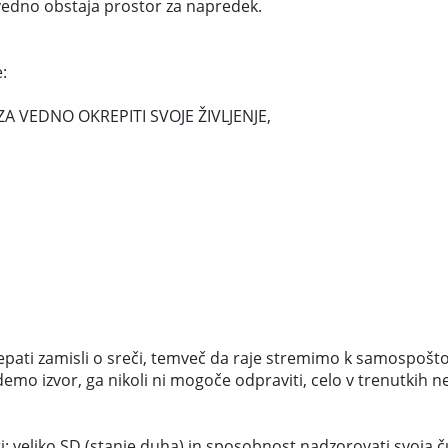
vedno obstaja prostor za napredek.
:
A VEDNO OKREPITI SVOJE ŽIVLJENJE,
lepati zamisli o sreči, temveč da raje stremimo k samospošt
emo izvor, ga nikoli ni mogoče odpraviti, celo v trenutkih n
ari: veliko SD (stanje duha) in sposobnost nadzorovati svoja č