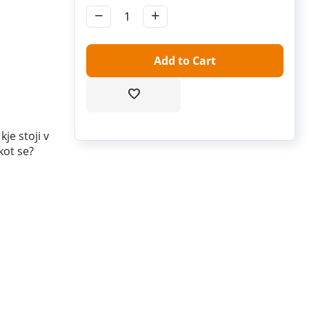
−
+
Add to Cart
je stoji v
kot se?