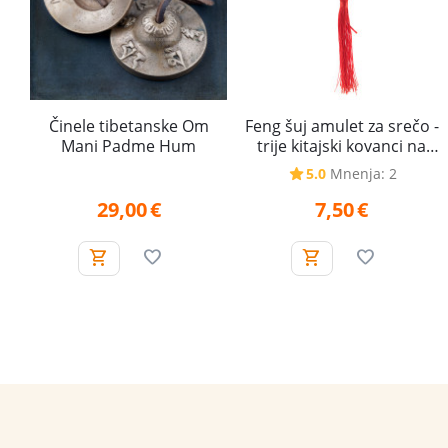
Činele tibetanske Om
Feng šuj amulet za srečo -
Mani Padme Hum
trije kitajski kovanci na
rdeči vrvici z vozlom
5.0
Mnenja: 2
29,00
€
7,50
€