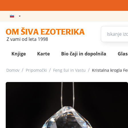
Z vami od leta 1998
Knjige
Karte
Bio čaji in dopolnila
Gla
/
/
/
Domov
Pripomočki
Feng šui in Vastu
Kristalna krogla F