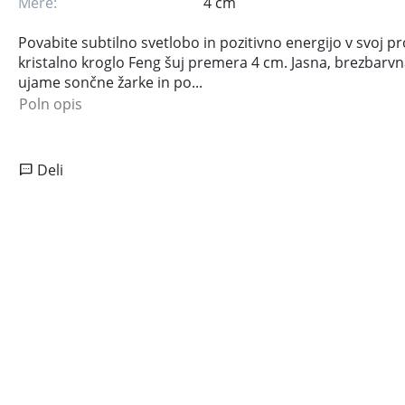
Mere:
4 cm
Povabite subtilno svetlobo in pozitivno energijo v svoj pr
kristalno kroglo Feng šuj premera 4 cm. Jasna, brezbarvn
ujame sončne žarke in po...
Poln opis
Deli