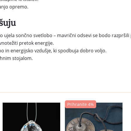
ranjo opremo.
šuju
bo ujela sončno svetlobo – mavrični odsevi se bodo razpršili
notežiti pretok energije.
tno in energijsko vzdušje, ki spodbuja dobro voljo.
jhnim stojalom.
Prihranite 4%