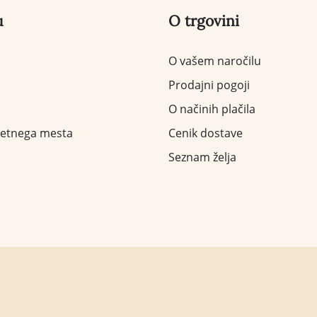
u
O trgovini
O vašem naročilu
Prodajni pogoji
O načinih plačila
letnega mesta
Cenik dostave
Seznam želja