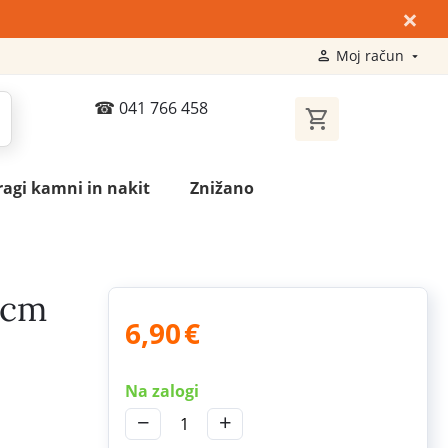
×
Moj račun
041 766 458
ragi kamni in nakit
Znižano
 cm
6,90
€
Na zalogi
−
+