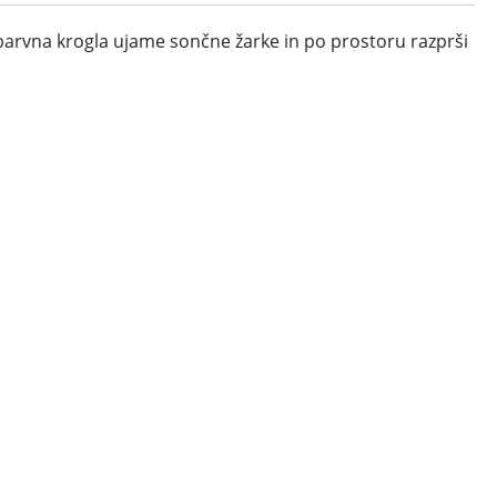
ezbarvna krogla ujame sončne žarke in po prostoru razprši