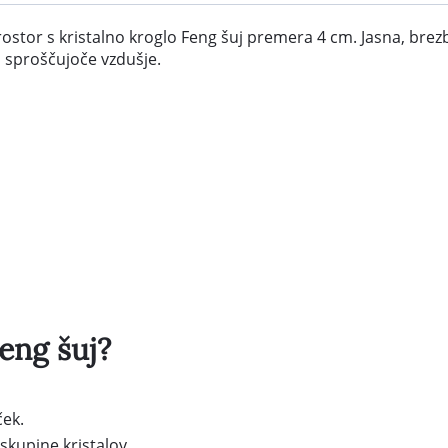
prostor s kristalno kroglo Feng šuj premera 4 cm. Jasna, br
n sproščujoče vzdušje.
Feng šuj?
ček.
skupine kristalov.