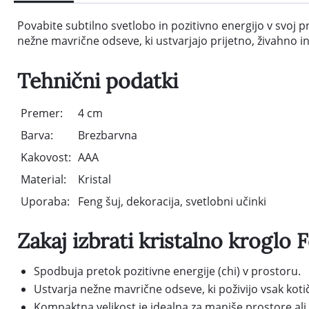
Povabite subtilno svetlobo in pozitivno energijo v svoj 
nežne mavrične odseve, ki ustvarjajo prijetno, živahno i
Tehnični podatki
Premer:
4 cm
Barva:
Brezbarvna
Kakovost:
AAA
Material:
Kristal
Uporaba:
Feng šuj, dekoracija, svetlobni učinki
Zakaj izbrati kristalno kroglo 
Spodbuja pretok pozitivne energije (chi) v prostoru.
Ustvarja nežne mavrične odseve, ki poživijo vsak koti
Kompaktna velikost je idealna za manjše prostore ali 