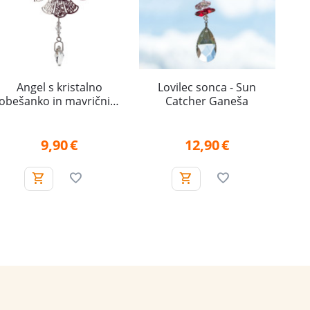
Angel s kristalno
Lovilec sonca - Sun
obešanko in mavričnim
Catcher Ganeša
srcem
9,90
€
12,90
€