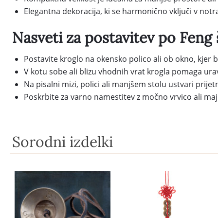
Elegantna dekoracija, ki se harmonično vključi v not
Nasveti za postavitev po Feng 
Postavite kroglo na okensko polico ali ob okno, kjer 
V kotu sobe ali blizu vhodnih vrat krogla pomaga urav
Na pisalni mizi, polici ali manjšem stolu ustvari prije
Poskrbite za varno namestitev z močno vrvico ali ma
Sorodni izdelki