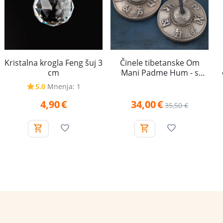
Kristalna krogla Feng šuj 3
Činele tibetanske Om
cm
Mani Padme Hum - s
podaljšanim zvenom
5.0
Mnenja: 1
4,90
€
34,00
€
35,50
€