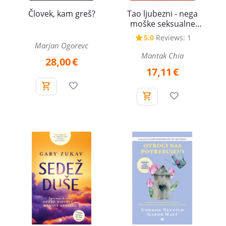
Človek, kam greš?
Tao ljubezni - nega
moške seksualne
energije
5.0
Reviews: 1
Marjan Ogorevc
Mantak Chia
28,00
€
17,11
€