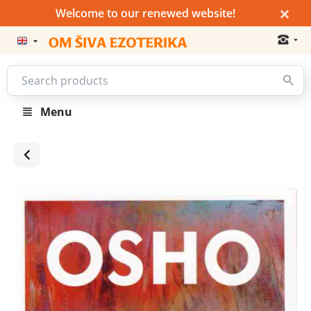
×
Welcome to our renewed website!
Menu