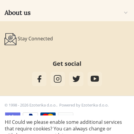
About us
Stay Connected
Get social
© 1998 - 2026 Ezoterika d.o.o.. Powered by
Ezoterika d.o.o.
Hi! Could we please enable some additional services
that require cookies? You can always change or
24,90
€
Add to cart