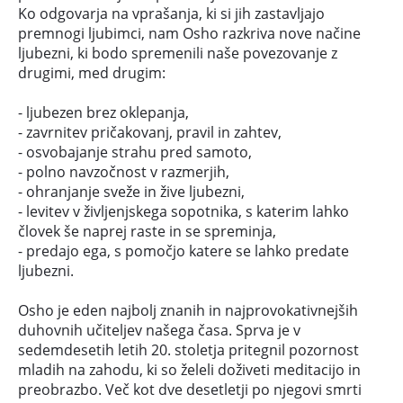
Ko odgovarja na vprašanja, ki si jih zastavljajo
premnogi ljubimci, nam Osho razkriva nove načine
ljubezni, ki bodo spremenili naše povezovanje z
drugimi, med drugim:
- ljubezen brez oklepanja,
- zavrnitev pričakovanj, pravil in zahtev,
- osvobajanje strahu pred samoto,
- polno navzočnost v razmerjih,
- ohranjanje sveže in žive ljubezni,
- levitev v življenjskega sopotnika, s katerim lahko
človek še naprej raste in se spreminja,
- predajo ega, s pomočjo katere se lahko predate
ljubezni.
Osho je eden najbolj znanih in najprovokativnejših
duhovnih učiteljev našega časa. Sprva je v
sedemdesetih letih 20. stoletja pritegnil pozornost
mladih na zahodu, ki so želeli doživeti meditacijo in
preobrazbo. Več kot dve desetletji po njegovi smrti