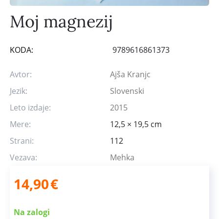
Moj magnezij
KODA:
9789616861373
Avtor:
Ajša Kranjc
Jezik:
Slovenski
Leto izdaje:
2015
Mere:
12,5 × 19,5 cm
Strani:
112
Vezava:
Mehka
14,90
€
Na zalogi