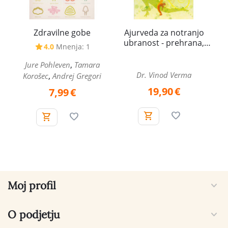
Zdravilne gobe
Ajurveda za notranjo
ubranost - prehrana,
4.0
Mnenja: 1
spolna energija in
zdravljenje
,
Jure Pohleven
Tamara
Dr. Vinod Verma
,
Korošec
Andrej Gregori
19,90
€
7,99
€
Moj profil
O podjetju