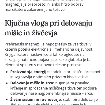
magnezija je preprosto in lahko hitro odpravi
marsikatero zakoreninjeno težavo.
Ključna vloga pri delovanju
mišic in živčevja
Prehranski magnezij je nepogrešljiv za vsa tkiva, v
katerih poteka električna ali mehanična dejavnost.
Knjiga, katere naslovnico si lahko ogledate na
slika.jpg, natančno pojasnjuje, kako globoko je ta
element vpleten v osnovne telesne procese:
Proizvodnja energije:
sodeluje pri celični presnovi
in zagotavlja optimalen privzem kisika v tkiva.
Delovanje mišic in srca:
nujen je za pravilno
krčenje in sproščanje mišičnega tkiva ter podpira
delovanje naše najpomembnejše mišice – srca.
Živčni sistem in ravnovesje:
stabilizira delovanje
živčevja, vzdržuje elektrolitsko ravnovesje ter