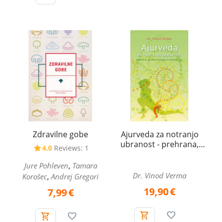
Zdravilne gobe
Ajurveda za notranjo
ubranost - prehrana,
4.0
Reviews: 1
spolna energija in
zdravljenje
,
Jure Pohleven
Tamara
Dr. Vinod Verma
,
Korošec
Andrej Gregori
19,90
€
7,99
€