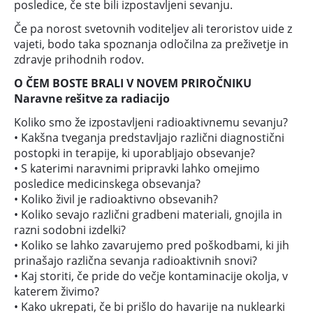
posledice, če ste bili izpostavljeni sevanju.
Če pa norost svetovnih voditeljev ali teroristov uide z
vajeti, bodo taka spoznanja odločilna za preživetje in
zdravje prihodnih rodov.
O ČEM BOSTE BRALI V NOVEM PRIROČNIKU
Naravne rešitve za radiacijo
Koliko smo že izpostavljeni radioaktivnemu sevanju?
• Kakšna tveganja predstavljajo različni diagnostični
postopki in terapije, ki uporabljajo obsevanje?
• S katerimi naravnimi pripravki lahko omejimo
posledice medicinskega obsevanja?
• Koliko živil je radioaktivno obsevanih?
• Koliko sevajo različni gradbeni materiali, gnojila in
razni sodobni izdelki?
• Koliko se lahko zavarujemo pred poškodbami, ki jih
prinašajo različna sevanja radioaktivnih snovi?
• Kaj storiti, če pride do večje kontaminacije okolja, v
katerem živimo?
• Kako ukrepati, če bi prišlo do havarije na nuklearki