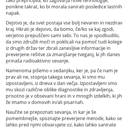
tako prepričljiva, ko zagovarja nove tehnologije,
ponikne takrat, ko bi morala sanirati posledice lastnih
napak.
Dejstvo je, da svet postaja vse bolj nevaren in nezdrav
kraj. Hkrati je dejstvo, da bomo, če/ko se kaj zgodi,
verjetno prepuščeni sami sebi. To nas je spodbudilo,
da smo združili moči in poklicali na pomoč tudi kolege
iz drugih držav ter zbrali zanesljive informacije in
preverjene rešitve za zmanjšanje tveganj, ki jih danes
prinaša radioaktivno sevanje.
Namenoma pišemo v sedanjiku, ker je, pa če nam je
prav ali ne, stopnja takega sevanja, ki smo mu
izpostavljeni, iz dneva v dan večja. Izpostavljeni smo
mu skozi različne oblike diagnostike in zdravljenja,
prisotno je v obsevani hrani in v mnogih izdelkih, ki jih
že imamo v domovih in/ali pisarnah.
Naučite se prepoznati sevanja, in kar je še
pomembnejše, spoznajte preverjene metode, kako se
lahko pred njimi obvarujete oz. kako lahko sanirate