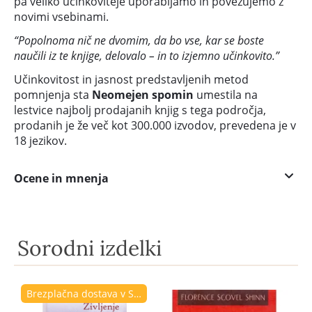
pa veliko učinkoviteje uporabljamo in povezujemo z
novimi vsebinami.
“Popolnoma nič ne dvomim, da bo vse, kar se boste
naučili iz te knjige, delovalo – in to izjemno učinkovito.”
Učinkovitost in jasnost predstavljenih metod
pomnjenja sta
Neomejen spomin
umestila na
lestvice najbolj prodajanih knjig s tega področja,
prodanih je že več kot 300.000 izvodov, prevedena je v
18 jezikov.
Ocene in mnenja
Sorodni izdelki
Brezplačna dostava v Sloveniji