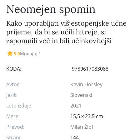
Neomejen spomin
Kako uporabljati višjestopenjske učne
prijeme, da bi se učili hitreje, si
zapomnili več in bili učinkovitejši
5.0
Mnenja: 1
KODA:
9789617083088
Avtor:
Kevin Horsley
Jezik:
Slovenski
Leto izdaje:
2021
Mere:
15,5 x 23,5 cm
Prevod:
Milan Žlof
Strani:
144