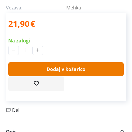
Vezava:
Mehka
21,90
€
Na zalogi
−
+
Dodaj v košarico
Deli
Opis