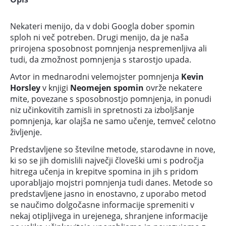
Nekateri menijo, da v dobi Googla dober spomin
sploh ni več potreben. Drugi menijo, da je naša
prirojena sposobnost pomnjenja nespremenljiva ali
tudi, da zmožnost pomnjenja s starostjo upada.
Avtor in mednarodni velemojster pomnjenja
Kevin
Horsley
v knjigi
Neomejen spomin
ovrže nekatere
mite, povezane s sposobnostjo pomnjenja, in ponudi
niz učinkovitih zamisli in spretnosti za izboljšanje
pomnjenja, kar olajša ne samo učenje, temveč celotno
življenje.
Predstavljene so številne metode, starodavne in nove,
ki so se jih domislili največji človeški umi s področja
hitrega učenja in krepitve spomina in jih s pridom
uporabljajo mojstri pomnjenja tudi danes. Metode so
predstavljene jasno in enostavno, z uporabo metod
se naučimo dolgočasne informacije spremeniti v
nekaj otipljivega in urejenega, shranjene informacije