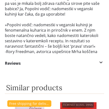
pa vas je mikala bolj zdrava različica sirove pite vaše
babice? Ja, Popolni vodič: nadomestki v veganski
kuhinji kar čaka, da ga uporabite!
»Popolni vodič: nadomestki v veganski kuhinji je
fenomenalna kuharica in priročnik v enem. Z njim
boste natančno vedeli, kako nadomestiti katerokoli
sestavino v kateremkoli receptu. In rezultati so
naravnost fantastični – še boljši kot ‘prava’ stvar!«
-Rory Freedman, avtorica uspešnice Mrha koščena
Reviews
Similar products
Free shipping for delivery to Slovenia.