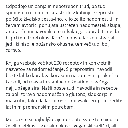
Odpadejo ugibanja in nepotreben trud, pa tudi
spodleteli recepti in katastrofe v kuhinji. Preprosto
poiščite živalsko sestavino, ki jo želite nadomestiti, in
že vam avtorici ponujata ustrezen nadomestek skupaj
z natančnimi navodili o tem, kako ga uporabiti, ne da
bi pri tem trpel okus. Končno boste lahko ustvarjali
jedi, ki niso le božansko okusne, temveč tudi bolj
zdrave.
Knjiga vsebuje več kot 200 receptov in konkretnih
nasvetov za nadomeščanje. S preprostimi navodili
boste lahko korak za korakom nadomestili praktično
karkoli, od masla in slanine do želatine in vašega
najljubšega sira. Našli boste tudi navodila in recepte
za bolj zdravo nadomeščanje glutena, sladkorja in
maščobe, tako da lahko resnično vsak recept priredite
lastnim prehranskim potrebam.
Morda ste si najboljšo jajčno solato svoje tete vedno
želeli preizkusiti v enako okusni veganski različici, ali