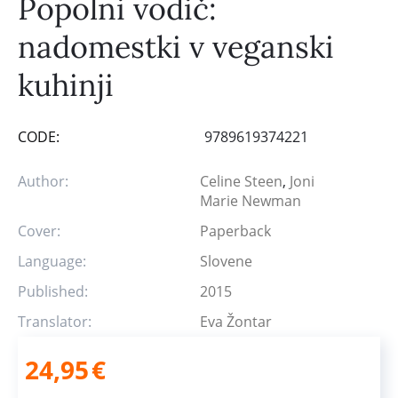
Popolni vodič:
nadomestki v veganski
kuhinji
CODE:
9789619374221
Author:
Celine Steen
,
Joni
Marie Newman
Cover:
Paperback
Language:
Slovene
Published:
2015
Translator:
Eva Žontar
24,95
€