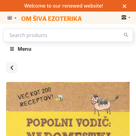
×
Welcome to our renewed website!
Menu