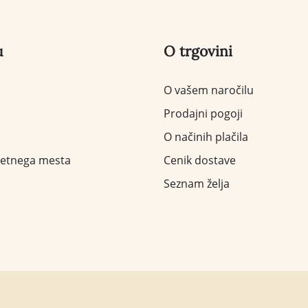
u
O trgovini
O vašem naročilu
Prodajni pogoji
O načinih plačila
letnega mesta
Cenik dostave
Seznam želja