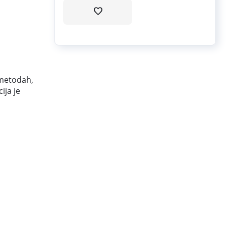
 metodah,
ija je