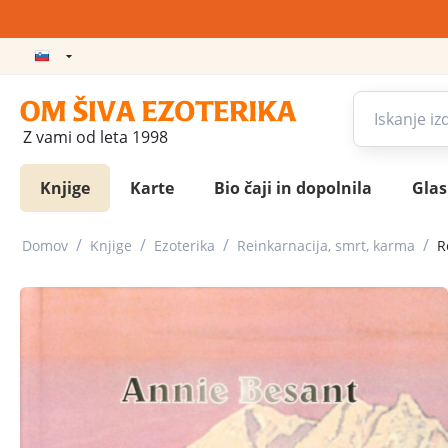
Z vami od leta 1998
Knjige
Karte
Bio čaji in dopolnila
Gla
/
/
/
/
Domov
Knjige
Ezoterika
Reinkarnacija, smrt, karma
R