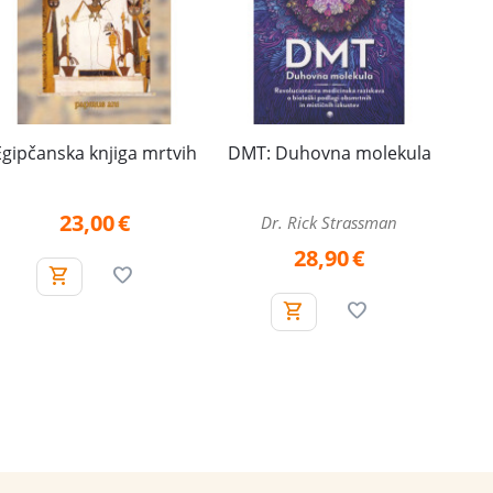
Egipčanska knjiga mrtvih
DMT: Duhovna molekula
23,00
€
Dr. Rick Strassman
28,90
€