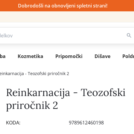
Dobrodošli na obnovljeni spletni strani!
sba
Kozmetika
Pripomočki
Dišave
Pold
einkarnacija - Teozofski priročnik 2
Reinkarnacija - Teozofski
priročnik 2
KODA:
9789612460198