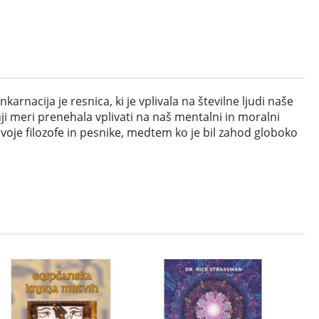
nacija je resnica, ki je vplivala na številne ljudi naše
nji meri prenehala vplivati na naš mentalni in moralni
a svoje filozofe in pesnike, medtem ko je bil zahod globoko