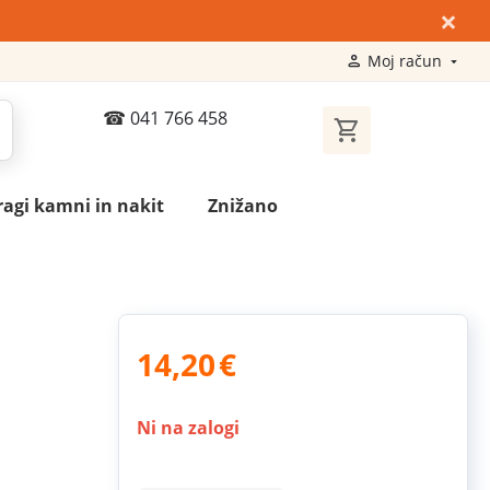
×
Moj račun
041 766 458
ragi kamni in nakit
Znižano
14,20
€
Ni na zalogi