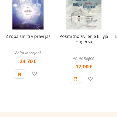
Z roba smrti v pravi jaz
Posmrtno življenje Billyja
Fingersa
Anita Moorjani
Annie Kagan
24,70
€
17,00
€