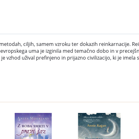
dah, ciljih, samem vzroku ter dokazih reinkarnacije. Reinkar
. Iz evropskega uma je izginila med temačno dobo in v precejš
je vzhod užival prefinjeno in prijazno civilizacijo, ki je imel