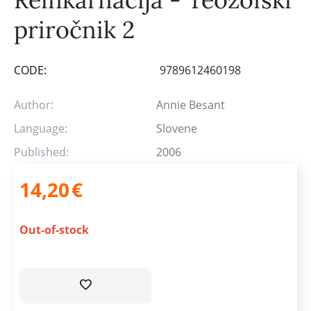
priročnik 2
CODE:
9789612460198
Author:
Annie Besant
Language:
Slovene
Published:
2006
14,20
€
Out-of-stock