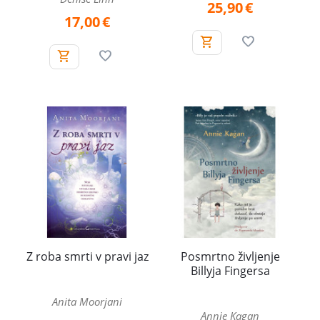
25,90
€
17,00
€
Z roba smrti v pravi jaz
Posmrtno življenje
Billyja Fingersa
Anita Moorjani
Annie Kagan