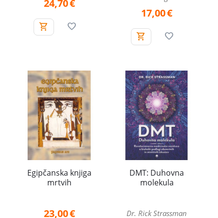
24,70
€
17,00
€
Egipčanska knjiga
DMT: Duhovna
mrtvih
molekula
23,00
€
Dr. Rick Strassman