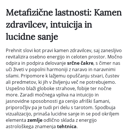
Metafizične lastnosti: Kamen
zdravilcev, intuicija in
lucidne sanje
Prehnit slovi kot pravi kamen zdravilcev, saj zanesljivo
revitalizira osebno energijo in celoten prostor. Močno
odpira in podpira delovanje
srčne čakre
, s čimer nas
uči živeti v popolni harmoniji z naravo in naravnimi
silami. Pripomore k lažjemu opuščanju stvari, čustev
ali predmetov, ki jih v življenju več ne potrebujemo.
Uspešno blaži globoke strahove, fobije ter nočne
more. Zaradi močnega vpliva na intuicijo in
jasnovidne sposobnosti ga cenijo afriški šamani,
priporočljiv pa je tudi pri delu s tarotom. Spodbuja
vizualizacijo, prinaša lucidne sanje in se pod okriljem
elementa
zemlje
odlično sklada z energijo
astrološkega znamenja
tehtnica
.