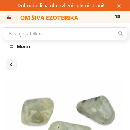
×
Dobrodošli na obnovljeni spletni strani!
☎
Menu