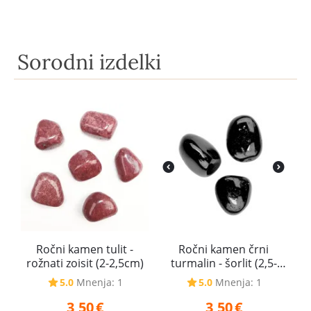
Sorodni izdelki
Ročni kamen tulit -
Ročni kamen črni
rožnati zoisit (2-2,5cm)
turmalin - šorlit (2,5-
3cm)
5.0
Mnenja: 1
5.0
Mnenja: 1
3,50
€
3,50
€