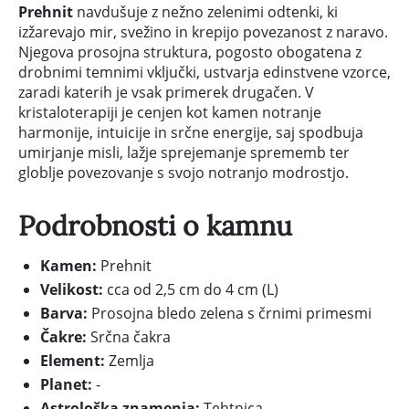
Prehnit
navdušuje z nežno zelenimi odtenki, ki
izžarevajo mir, svežino in krepijo povezanost z naravo.
Njegova prosojna struktura, pogosto obogatena z
drobnimi temnimi vključki, ustvarja edinstvene vzorce,
zaradi katerih je vsak primerek drugačen. V
kristaloterapiji je cenjen kot kamen notranje
harmonije, intuicije in srčne energije, saj spodbuja
umirjanje misli, lažje sprejemanje sprememb ter
globlje povezovanje s svojo notranjo modrostjo.
Podrobnosti o kamnu
Kamen:
Prehnit
Velikost:
cca od 2,5 cm do 4 cm (L)
Barva:
Prosojna bledo zelena s črnimi primesmi
Čakre:
Srčna čakra
Element:
Zemlja
Planet:
-
Astrološka znamenja:
Tehtnica