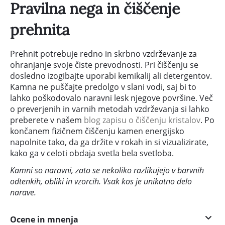
Pravilna nega in čiščenje
prehnita
Prehnit potrebuje redno in skrbno vzdrževanje za
ohranjanje svoje čiste prevodnosti. Pri čiščenju se
dosledno izogibajte uporabi kemikalij ali detergentov.
Kamna ne puščajte predolgo v slani vodi, saj bi to
lahko poškodovalo naravni lesk njegove površine. Več
o preverjenih in varnih metodah vzdrževanja si lahko
preberete v našem
blog zapisu o čiščenju kristalov
. Po
končanem fizičnem čiščenju kamen energijsko
napolnite tako, da ga držite v rokah in si vizualizirate,
kako ga v celoti obdaja svetla bela svetloba.
Kamni so naravni, zato se nekoliko razlikujejo v barvnih
odtenkih, obliki in vzorcih. Vsak kos je unikatno delo
narave.
Ocene in mnenja