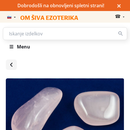
×
Dobrodošli na obnovljeni spletni strani!
☎
Menu