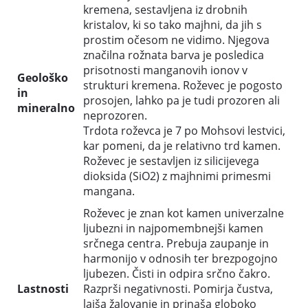
kremena, sestavljena iz drobnih
kristalov, ki so tako majhni, da jih s
prostim očesom ne vidimo. Njegova
značilna rožnata barva je posledica
prisotnosti manganovih ionov v
Geološko
strukturi kremena. Roževec je pogosto
in
prosojen, lahko pa je tudi prozoren ali
mineralno
neprozoren.
Trdota roževca je 7 po Mohsovi lestvici,
kar pomeni, da je relativno trd kamen.
Roževec je sestavljen iz silicijevega
dioksida (SiO2) z majhnimi primesmi
mangana.
Roževec je znan kot kamen univerzalne
ljubezni in najpomembnejši kamen
srčnega centra. Prebuja zaupanje in
harmonijo v odnosih ter brezpogojno
ljubezen. Čisti in odpira srčno čakro.
Lastnosti
Razprši negativnosti. Pomirja čustva,
lajša žalovanje in prinaša globoko