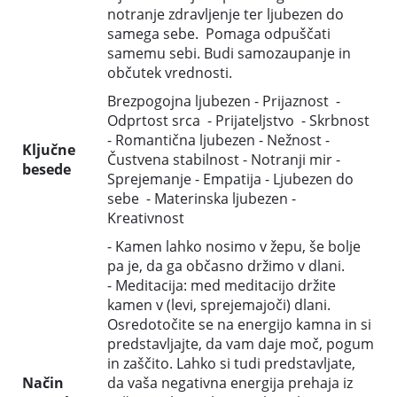
notranje zdravljenje ter ljubezen do
samega sebe. Pomaga odpuščati
samemu sebi. Budi samozaupanje in
občutek vrednosti.
Brezpogojna ljubezen - Prijaznost -
Odprtost srca - Prijateljstvo - Skrbnost
- Romantična ljubezen - Nežnost -
Ključne
Čustvena stabilnost - Notranji mir -
besede
Sprejemanje - Empatija - Ljubezen do
sebe - Materinska ljubezen -
Kreativnost
- Kamen lahko nosimo v žepu, še bolje
pa je, da ga občasno držimo v dlani.
- Meditacija: med meditacijo držite
kamen v (levi, sprejemajoči) dlani.
Osredotočite se na energijo kamna in si
predstavljajte, da vam daje moč, pogum
in zaščito. Lahko si tudi predstavljate,
Način
da vaša negativna energija prehaja iz