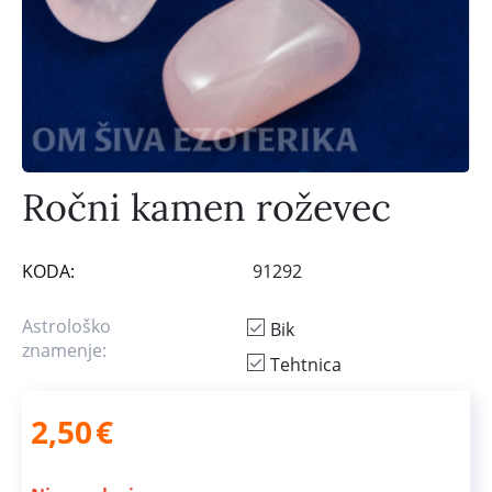
Ročni kamen roževec
KODA:
91292
Astrološko
Bik
znamenje:
Tehtnica
2,50
€