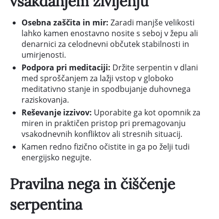
vsakdanjem življenju
Osebna zaščita in mir:
Zaradi manjše velikosti
lahko kamen enostavno nosite s seboj v žepu ali
denarnici za celodnevni občutek stabilnosti in
umirjenosti.
Podpora pri meditaciji:
Držite serpentin v dlani
med sproščanjem za lažji vstop v globoko
meditativno stanje in spodbujanje duhovnega
raziskovanja.
Reševanje izzivov:
Uporabite ga kot opomnik za
miren in praktičen pristop pri premagovanju
vsakodnevnih konfliktov ali stresnih situacij.
Kamen redno fizično očistite in ga po želji tudi
energijsko negujte.
Pravilna nega in čiščenje
serpentina