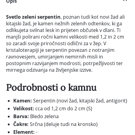
Opis
Svetlo zeleni serpentin
, poznan tudi kot novi žad ali
kitajski žad, je kamen nežnih zelenih odtenkov, ki ga
odlikujeta svilnat lesk in prijeten občutek v dlani. Ti
manjši polirani ročni kamni velikosti med 1,2 in 2 cm
so zaradi svoje priročnosti odlični za v žep. V
kristaloterapiji je serpentin povezan z notranjim
ravnovesjem, umirjanjem nemirnih misli in
postopnim razvijanjem modrosti, potrpežljivosti ter
mirnega odzivanja na življenjske izzive.
Podrobnosti o kamnu
Kamen:
Serpentin (novi žad, kitajski žad, antigorit)
Velikost:
cca od 1,2 cm do 2 cm (S)
Barva:
Bledo zelena
Čakre:
Srčna (deluje tudi na kronsko)
Element:
-