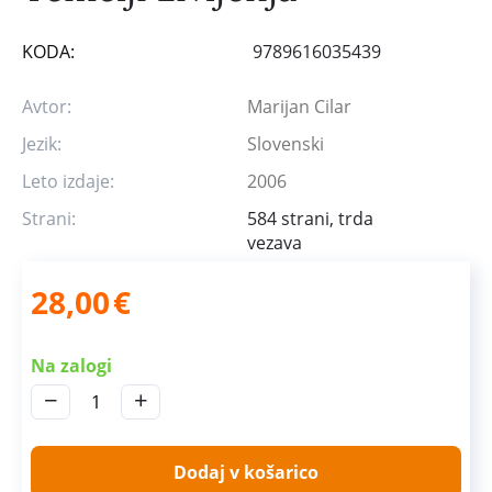
KODA:
9789616035439
Avtor:
Marijan Cilar
Jezik:
Slovenski
Leto izdaje:
2006
Strani:
584 strani, trda
vezava
28,00
€
Na zalogi
−
+
Dodaj v košarico