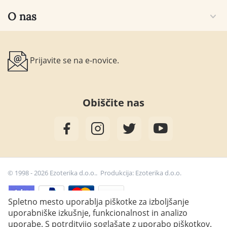
O nas
Prijavite se na e-novice.
Obiščite nas
© 1998 - 2026 Ezoterika d.o.o.. Produkcija:
Ezoterika d.o.o.
Spletno mesto uporablja piškotke za izboljšanje
uporabniške izkušnje, funkcionalnost in analizo
28,00
€
Dodaj v košarico
uporabe. S potrditvijo soglašate z uporabo piškotkov.