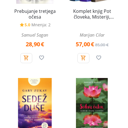
Prebujanje tretjega
Komplet knjig Pot
očesa
človeka, Misteriji,
Temelji življenja
5.0
Mnenja: 2
Samuel Sagan
Marijan Cilar
28,90
€
57,00
€
85,00
€