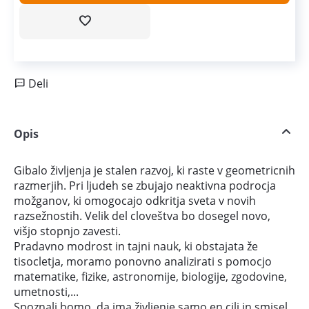
Deli
Opis
Gibalo življenja je stalen razvoj, ki raste v geometricnih
razmerjih. Pri ljudeh se zbujajo neaktivna podrocja
možganov, ki omogocajo odkritja sveta v novih
razsežnostih. Velik del cloveštva bo dosegel novo,
višjo stopnjo zavesti.
Pradavno modrost in tajni nauk, ki obstajata že
tisocletja, moramo ponovno analizirati s pomocjo
matematike, fizike, astronomije, biologije, zgodovine,
umetnosti,...
Spoznali bomo, da ima življenje samo en cilj in smisel.