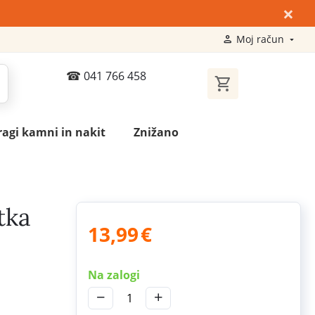
×
Moj račun
041 766 458
ragi kamni in nakit
Znižano
tka
13,99
€
Na zalogi
−
+