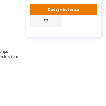
Dodaj v košarico
enja.
em in v tem