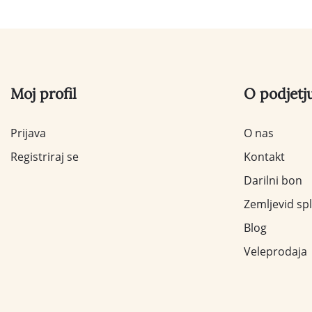
Moj profil
O podjetj
Prijava
O nas
Registriraj se
Kontakt
Darilni bon
Zemljevid sp
Blog
Veleprodaja