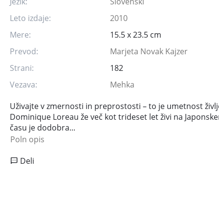
Jezik:
Slovenski
Leto izdaje:
2010
Mere:
15.5 x 23.5 cm
Prevod:
Marjeta Novak Kajzer
Strani:
182
Vezava:
Mehka
Uživajte v zmernosti in preprostosti – to je umetnost življ
Dominique Loreau že več kot trideset let živi na Japonsk
času je dodobra...
Poln opis
Deli