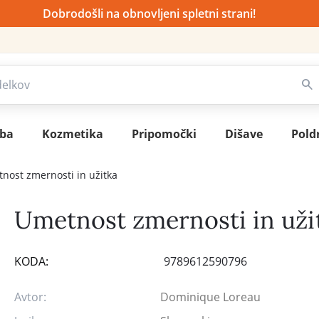
Dobrodošli na obnovljeni spletni strani!
sba
Kozmetika
Pripomočki
Dišave
Pold
nost zmernosti in užitka
Umetnost zmernosti in uži
KODA:
9789612590796
Avtor:
Dominique Loreau