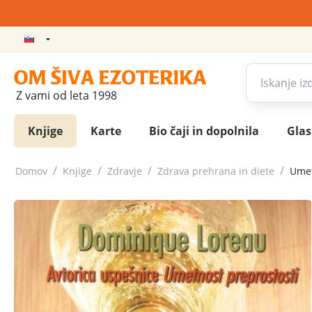
Z vami od leta 1998
Knjige
Karte
Bio čaji in dopolnila
Gla
/
/
/
/
Domov
Knjige
Zdravje
Zdrava prehrana in diete
Umet