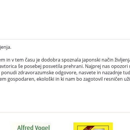
jenja.
m in v tem času je dodobra spoznala japonski način življenja,
avtorica še posebej posvetila prehrani. Najprej nas opozori na
 pa ponudi zdravorazumske odgovore, nasvete in nazadnje tu
m gospodaren, ekološki in ki nam bo zagotovil resničen uži