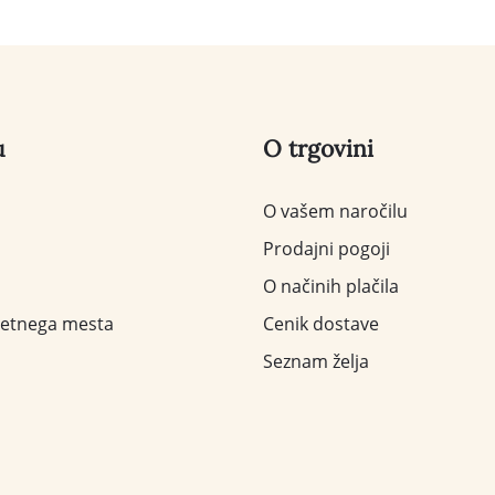
u
O trgovini
O vašem naročilu
Prodajni pogoji
O načinih plačila
letnega mesta
Cenik dostave
Seznam želja