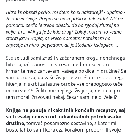
Hitro še obesiti perilo, medtem ko si najstarejši - upajmo -
že obuva čevlje. Prepozno bova prišla k telovadbi. Nič ne
pomaga, perilo je treba obesiti, da bo zgodaj zjutraj na
voljo, in ... »Ali ga je že kdo drug? Zakaj moram to vedno
storiti jaz?« Hopla, še vrečo s smetmi nataknem na
zapestje in hitro pogledam, ali je štedilnik izklopljen ...
Ste se tudi sami znašli v začaranem krogu nenehnega
hitenja, izčrpanosti in stresa, medtem ko v diru
krmarite med zahtevami vašega poklica in družine? Se
vam dozdeva, da vaše življenje v mešanici sodobnega
hitenja in skrbi za lastne otroke vse prepogosto teče
mimo vas? Si želite mirnejšega življenja, ne da bi pri
tem morali žrtvovati nekaj, česar sami ne bi želeli?
Knjiga ne ponuja nikakršnih končnih receptov, saj
so ti vselej odvisni od individualnih potreb vsake
družine
, temveč posamezne sestavine, s katerimi
boste lahko sami korak za korakom preobrnili svoje