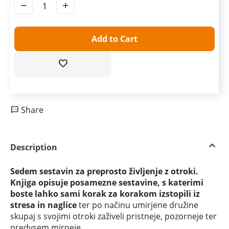
−
+
Add to Cart
Share
Description
Sedem sestavin za preprosto življenje z otroki.
Knjiga opisuje posamezne sestavine, s katerimi
boste lahko sami korak za korakom izstopili iz
stresa in naglice
ter po načinu umirjene družine
skupaj s svojimi otroki zaživeli pristneje, pozorneje ter
predvsem mirneje.