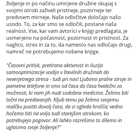
življenje in po načinu umirjene družine skupaj s
svojimi otroki zaživeli pristneje, pozorneje ter
predvsem mirneje. Naše odločitve določajo našo
usodo. To, za kar smo se odločili, postane naša
realnost. Vse, kar vam avtorici v knjigi predlagata, je
usmerjeno na počasnost, pozornost in pristnost. Za
naglico, stres in za to, da namesto nas odločajo drugi,
namreč ne potrebujemo nobene knjige.
"Časovni pritisk, pretirana aktivnost in iluzija
samooptimizacije vodijo v številnih družinah do
neverjetnega stresa - tudi pri nas! Ljubimo pralne stroje in
pametne telefone in smo od časa do časa hvaležni za
možnosti, ki nam jih nudi sodobna medicina. Želimo biti
točni na predavanjih. Kljub temu pa želimo svojemu
malčku pustiti dovolj časa, da si ogleda hrošča; vedno
hočemo biti na voljo tudi starejšim otrokom, ko
potrebujejo pogovor. Ali lahko razrešimo to dilemo in
uglasimo svoje življenje?"