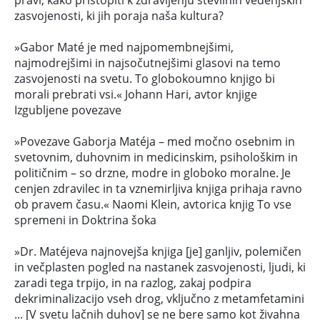
pravi, kako pristopiti k zdravljenju številnih vedenjskih
zasvoje­nosti, ki jih poraja naša kultura?
»Gabor Maté je med najpomembnejšimi,
najmodrejšimi in najsočutnejšimi glasovi na temo
zasvojenosti na svetu. To globokoumno knjigo bi
morali prebrati vsi.« Johann Hari, avtor knjige
Izgubljene povezave
»Povezave Gaborja Matéja – med močno osebnim in
svetovnim, duhovnim in medicinskim, psihološkim in
političnim – so drzne, modre in globoko moralne. Je
cenjen zdravilec in ta vznemirljiva knjiga prihaja ravno
ob pravem času.« Naomi Klein, avtorica knjig To vse
spremeni in Doktrina šoka
»Dr. Matéjeva najnovejša knjiga [je] ganljiv, polemičen
in večplasten pogled na nastanek zasvojenosti, ljudi, ki
zaradi tega trpijo, in na razlog, zakaj podpira
dekriminalizacijo vseh drog, vključno z metamfetamini
... [V svetu lačnih duhov] se ne bere samo kot živahna