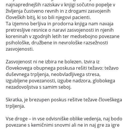
najnaprednejših raziskav v knjigi sočutno popelje v
življenja čustveno revnih in z drogami zasvojenih
človeških bitij, ki so bili njegovi pacienti.
Ta izjemno berljiva in prodorna knjiga nam navaja
pretresljive resnice o naravi zasvojenosti in njenih
koreninah v zgodnjih letih ter medsebojno povezane
psihološke, družbene in nevrološke razsežnosti
zasvojenosti.
Zasvojenost ni ne izbira ne bolezen. Izvira iz
človekovega obupnega poskusa rešiti težavo: težavo
duševnega trpljenja, neobvladljivega stresa,
izgubljene povezanosti, izgube nadzora, globokega
nezadovoljstva s samim seboj.
Skratka, je brezupen poskus rešitve težave človeškega
trpljenja.
Vse droge – in vse odvisniške oblike vedenja, naj bodo
povezane s kemičnimi snovmi ali ne in naj gre za igre