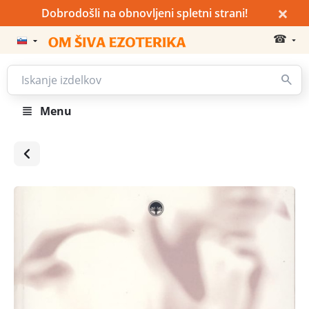
×
Dobrodošli na obnovljeni spletni strani!
☎
Menu