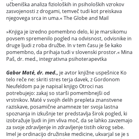
učbeniška analiza fizioloških in psiholoških vzrokov
zasvojenosti z drogami, temveč tudi kot preiskava
njegovega srca in uma.« The Globe and Mail
»Knjiga je izredno pomembno delo, ki je marsikomu
povsem spremenilo pogled na odvisnost, odvisnike in
druge ljudi z roba družbe. In v tem času je še kako
pomembno, da prihaja tudi v slovenski prostor.« Mina
Paš, dr. med., integrativna psihoterapevtka
Gabor Maté, dr. med.,
je avtor knjižne uspešnice Ko
telo reče ne: skriti stres terja davek, z Gordonom
Neufeldom pa je napisal knjigo Otroci nas
potrebujejo: zakaj so starši pomembnejši od
vrstnikov. Maté v svojih delih prepleta znanstvene
raziskave, posamične anamneze ter svoja lastna
spoznanja in izkušnje ter predstavlja širok pogled, ki
izobražuje ljudi in jim vliva moč, da se lahko zavzemajo
za svoje zdravljenje in zdravljenje tistih okrog sebe.
Imel je ordinacijo družinske medicine, ukvarjal se je s