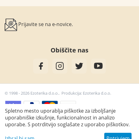
Prijavite se na e-novice.
Obiščite nas
© 1998 - 2026 Ezoterika d.o.o.. Produkcija:
Ezoterika d.o.o.
Spletno mesto uporablja piškotke za izboljšanje
uporabniške izkušnje, funkcionalnost in analizo
34,00
€
Dodaj v košarico
uporabe. S potrditvijo soglašate z uporabo piškotkov.
Izbral bi sam
Potrjujem