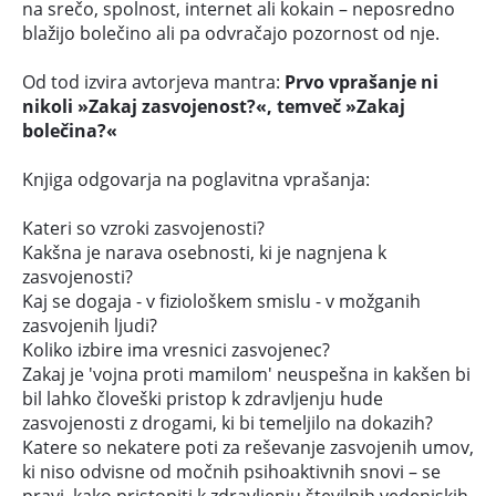
na srečo, spolnost, internet ali kokain – neposredno
blažijo bolečino ali pa odvračajo pozornost od nje.
Od tod izvira avtorjeva mantra:
Prvo vprašanje ni
nikoli »Zakaj zasvojenost?«, temveč »Zakaj
bolečina?«
Knjiga odgovarja na poglavitna vprašanja:
Kateri so vzroki zasvojenosti?
Kakšna je narava osebnosti, ki je nagnjena k
zasvojenosti?
Kaj se dogaja - v fiziološkem smislu - v možganih
zasvojenih ljudi?
Koliko izbire ima vresnici zasvojenec?
Zakaj je 'vojna proti mamilom' neuspešna in kakšen bi
bil lahko človeški pristop k zdravljenju hude
zasvojenosti z drogami, ki bi temeljilo na dokazih?
Katere so nekatere poti za reševanje zasvojenih umov,
ki niso odvisne od močnih psihoaktivnih snovi – se