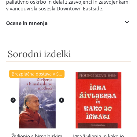
paliativno oskrbo in delal z zasvojenci in zasvojenkami
v vancouvrski soseski Downtown Eastside.
Ocene in mnenja
Sorodni izdelki
Brezplačna dostava v Sloveniji
Življenje s himalajskimi
Igra življenja in kako jo