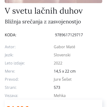
V svetu lačnih duhov
Bližnja srečanja z zasvojenostjo
KODA:
9789617129717
Avtor:
Gabor Maté
Jezik:
Slovenski
Leto izdaje:
2022
Mere:
14,5 x 22 cm
Prevod:
Jure Šešet
Strani:
573
Vezava:
Mehka