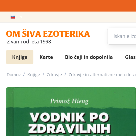
Z vami od leta 1998
Knjige
Karte
Bio čaji in dopolnila
Gla
/
/
/
Domov
Knjige
Zdravje
Zdravje in alternativne metode z