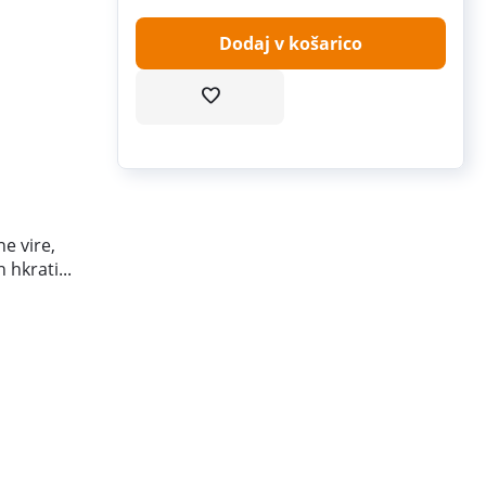
Dodaj v košarico
ne vire,
n hkrati...