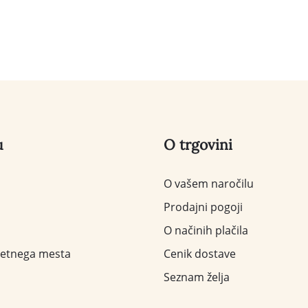
u
O trgovini
O vašem naročilu
Prodajni pogoji
O načinih plačila
letnega mesta
Cenik dostave
Seznam želja