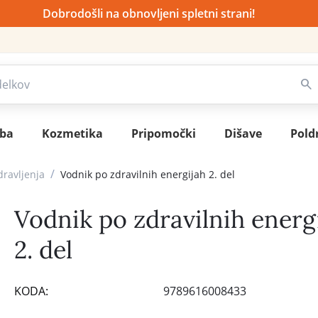
Dobrodošli na obnovljeni spletni strani!
sba
Kozmetika
Pripomočki
Dišave
Pold
/
dravljenja
Vodnik po zdravilnih energijah 2. del
Vodnik po zdravilnih energ
2. del
KODA:
9789616008433