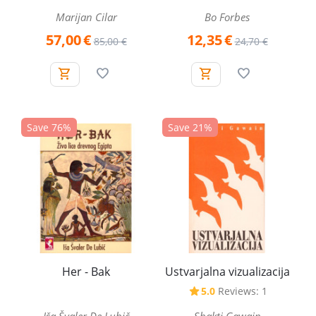
Marijan Cilar
Bo Forbes
57,00
€
12,35
€
85,00
€
24,70
€
Save 76%
Save 21%
Her - Bak
Ustvarjalna vizualizacija
5.0
Reviews: 1