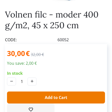
Volnen filc - moder 400
g/m2, 45 x 250 cm
CODE:
60052
30,00
€
32,00
€
You save:
2,00
€
In stock
−
+
Add to Cart