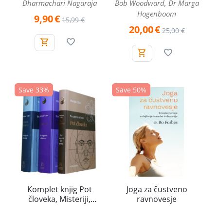
Dharmachari Nagaraja
Bob Woodward, Dr Marga
Hogenboom
9,90
€
15,99
€
20,00
€
25,00
€
Save 33%
Save 50%
Komplet knjig Pot
Joga za čustveno
človeka, Misteriji,
ravnovesje
Temelji življenja