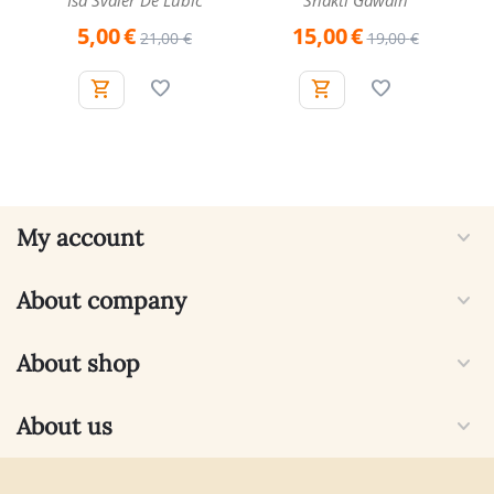
Iša Švaler De Lubič
Shakti Gawain
5,00
€
15,00
€
21,00
€
19,00
€
My account
About company
About shop
About us