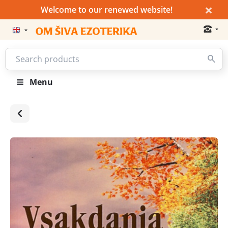
×
Welcome to our renewed website!
Menu