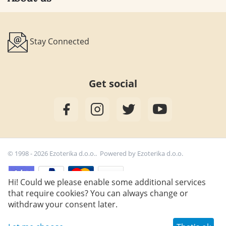
Stay Connected
Get social
© 1998 - 2026 Ezoterika d.o.o.. Powered by
Ezoterika d.o.o.
Hi! Could we please enable some additional services
that require cookies? You can always change or
23,90
€
Add to cart
withdraw your consent later.