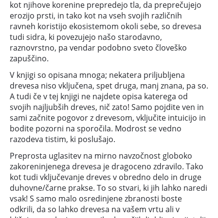
kot njihove korenine prepredejo tla, da preprečujejo
erozijo prsti, in tako kot na vseh svojih različnih
ravneh koristijo ekosistemom okoli sebe, so drevesa
tudi sidra, ki povezujejo našo starodavno,
raznovrstno, pa vendar podobno sveto človeško
zapuščino.
V knjigi so opisana mnoga; nekatera priljubljena
drevesa niso vključena, spet druga, manj znana, pa so.
A tudi če v tej knjigi ne najdete opisa katerega od
svojih najljubših dreves, nič zato! Samo pojdite ven in
sami začnite pogovor z drevesom, vključite intuicijo in
bodite pozorni na sporočila. Modrost se vedno
razodeva tistim, ki poslušajo.
Preprosta uglasitev na mirno navzočnost globoko
zakoreninjenega drevesa je dragoceno zdravilo. Tako
kot tudi vključevanje dreves v obredno delo in druge
duhovne/čarne prakse. To so stvari, ki jih lahko naredi
vsak! S samo malo osredinjene zbranosti boste
odkrili, da so lahko drevesa na vašem vrtu ali v