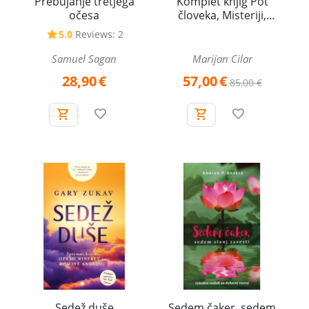
Prebujanje tretjega
Komplet knjig Pot
očesa
človeka, Misteriji,
Temelji življenja
5.0
Reviews: 2
Samuel Sagan
Marijan Cilar
28,90
€
57,00
€
85,00
€
Sedež duše
Sedem čaker, sedem