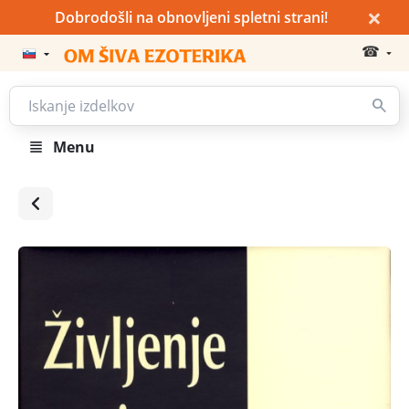
×
Dobrodošli na obnovljeni spletni strani!
☎
Menu