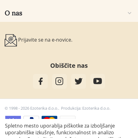
O nas
Prijavite se na e-novice.
Obiščite nas
© 1998 - 2026 Ezoterika d.o.o.. Produkcija:
Ezoterika d.o.o.
Spletno mesto uporablja piškotke za izboljšanje
uporabniške izkušnje, funkcionalnost in analizo
8,50
€
Dodaj v košarico