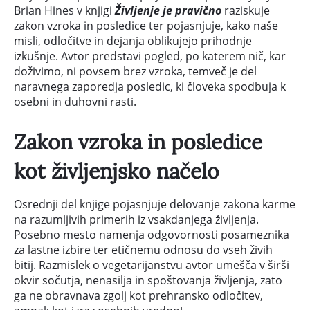
Brian Hines v knjigi
Življenje je pravično
raziskuje
zakon vzroka in posledice ter pojasnjuje, kako naše
misli, odločitve in dejanja oblikujejo prihodnje
izkušnje. Avtor predstavi pogled, po katerem nič, kar
doživimo, ni povsem brez vzroka, temveč je del
naravnega zaporedja posledic, ki človeka spodbuja k
osebni in duhovni rasti.
Zakon vzroka in posledice
kot življenjsko načelo
Osrednji del knjige pojasnjuje delovanje zakona karme
na razumljivih primerih iz vsakdanjega življenja.
Posebno mesto namenja odgovornosti posameznika
za lastne izbire ter etičnemu odnosu do vseh živih
bitij. Razmislek o vegetarijanstvu avtor umešča v širši
okvir sočutja, nenasilja in spoštovanja življenja, zato
ga ne obravnava zgolj kot prehransko odločitev,