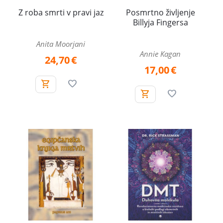
Z roba smrti v pravi jaz
Posmrtno življenje
Billyja Fingersa
Anita Moorjani
Annie Kagan
24,70
€
17,00
€