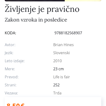
Življenje je pravično
Zakon vzroka in posledice
KODA:
9788182568907
Avtor:
Brian Hines
Jezik:
Slovenski
Leto izdaje:
2010
Mere:
23 cm
Prevod:
Life is fair
Strani:
252
Vezava:
Trda
8,50
€