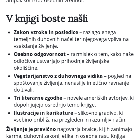
ampak kot izraz osebnih vrednot.
V knjigi boste našli
Zakon vzroka in posledice
– razlago enega
temeljnih duhovnih načel ter njegovega vpliva na
vsakdanje življenje.
Osebno odgovornost
– razmislek o tem, kako naše
odločitve ustvarjajo prihodnje življenjske
okoliščine.
Vegetarijanstvo z duhovnega vidika
– pogled na
spoštovanje življenja, nenasilje in etično ravnanje
do živali.
Tri literarne zgodbe
– novele ameriških avtorjev, ki
dopolnjujejo osrednjo temo knjige.
Ilustracije in karikature
– slikovno gradivo, ki
vsebino približa na pregleden in razumljiv način.
Življenje je pravično
nagovarja bralce, ki jih zanimajo
karma, duhovni zakoni, etika in osebna rast. Knjiga