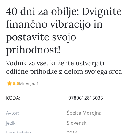
40 dni za obilje: Dvignite
finančno vibracijo in
postavite svojo
prihodnost!
Vodnik za vse, ki želite ustvarjati
odlične prihodke z delom svojega srca
5.0
Mnenja: 1
KODA:
9789612815035
Avtor:
Špelca Morojna
Jezik:
Slovenski
Leto izdaje:
2014