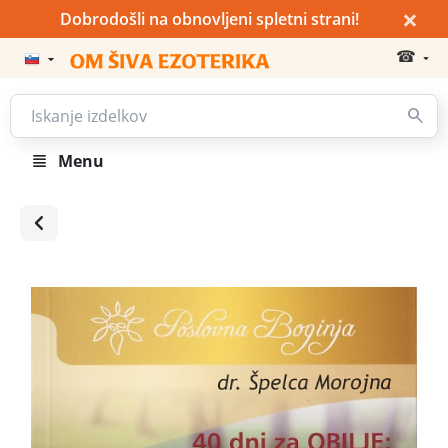
×
Dobrodošli na obnovljeni spletni strani!
☎
Menu