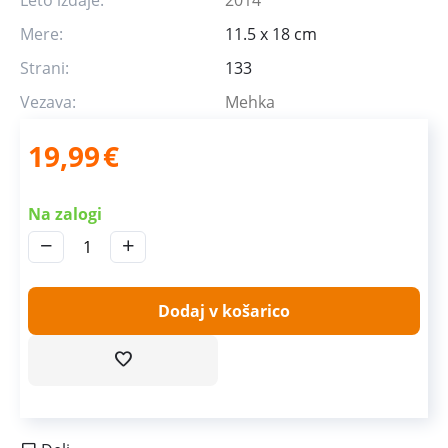
Mere:
11.5 x 18 cm
Strani:
133
Vezava:
Mehka
19,99
€
Na zalogi
−
+
Dodaj v košarico