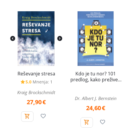
Reševanje stresa
Kdo je tu nor? 101
predlog, kako preživeti
5.0
Mnenja: 1
norosti na delovnem
mestu
Kraig Brockschmidt
Dr. Albert J. Bernstein
27,90
€
24,60
€