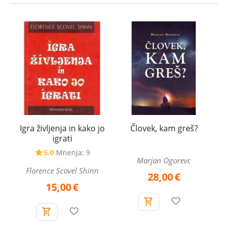
Igra življenja in kako jo
Človek, kam greš?
igrati
5.0
Mnenja: 9
Marjan Ogorevc
Florence Scovel Shinn
28,00
€
15,00
€