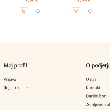
Moj profil
O podjetj
Prijava
O nas
Registriraj se
Kontakt
Darilni bon
Zemljevid sp