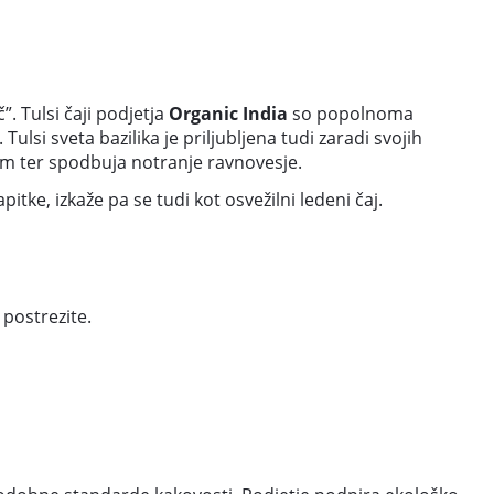
č”. Tulsi čaji podjetja
Organic India
so popolnoma
ulsi sveta bazilika je priljubljena tudi zaradi svojih
om ter spodbuja notranje ravnovesje.
tke, izkaže pa se tudi kot osvežilni ledeni čaj.
 postrezite.