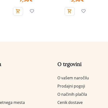
u
O trgovini
O vašem naročilu
Prodajni pogoji
O načinih plačila
letnega mesta
Cenik dostave