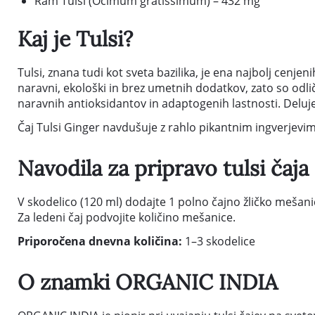
Ram Tulsi (Ocimum gratissimum) – 432 mg
Kaj je Tulsi?
Tulsi, znana tudi kot sveta bazilika, je ena najbolj cenjenih
naravni, ekološki in brez umetnih dodatkov, zato so odlična
naravnih antioksidantov in adaptogenih lastnosti. Deluj
Čaj Tulsi Ginger navdušuje z rahlo pikantnim ingverjevim 
Navodila za pripravo tulsi čaja
V skodelico (120 ml) dodajte 1 polno čajno žličko mešanice
Za ledeni čaj podvojite količino mešanice.
Priporočena dnevna količina:
1–3 skodelice
O znamki ORGANIC INDIA