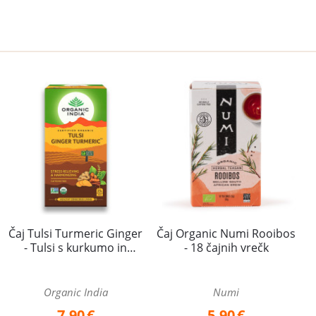
Čaj Organic Numi Rooibos
Čaj Tulsi Turmeric Ginger
- 18 čajnih vrečk
- Tulsi s kurkumo in
ingverjem - Organic India -
25 čajnih vrečk
Numi
Organic India
5,90
€
7,90
€