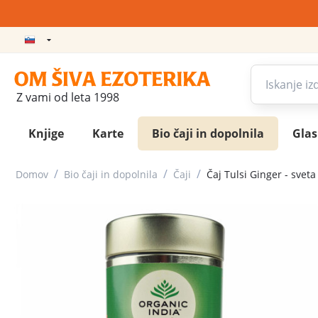
Z vami od leta 1998
Knjige
Karte
Bio čaji in dopolnila
Gla
/
/
/
Domov
Bio čaji in dopolnila
Čaji
Čaj Tulsi Ginger - sveta