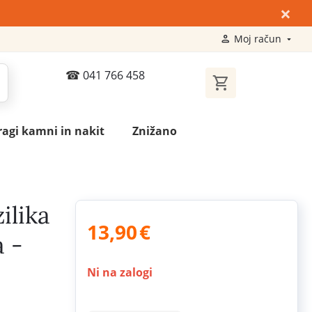
×
Moj račun
041 766 458
ragi kamni in nakit
Znižano
ilika
13,90
€
a -
Ni na zalogi