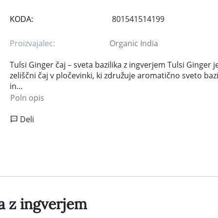
KODA:
801541514199
Proizvajalec:
Organic India
Tulsi Ginger čaj – sveta bazilika z ingverjem Tulsi Ginger j
zeliščni čaj v pločevinki, ki združuje aromatično sveto bazil
in...
Poln opis
Deli
ka z ingverjem