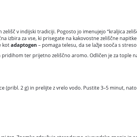
 zelišč v indijski tradiciji. Pogosto jo imenujejo “kraljica zeliš
 izbira za vse, ki prisegate na kakovostne zeliščne napitke. T
e kot
adaptogen
– pomaga telesu, da se lažje sooča s stres
pridihom ter prijetno zeliščno aromo. Odličen je za tople napi
 (pribl. 2 g) in prelijte z vrelo vodo. Pustite 3–5 minut, nato