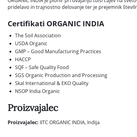
ORGANIC INDIA je pionir pri uvajanju tulsi čajev na sve
pridelavo in trajnostno delovanje ter je prejemnik številn
Certifikati ORGANIC INDIA
The Soil Association
USDA Organic
GMP – Good Manufacturing Practices
HACCP
SQF – Safe Quality Food
SGS Organic Production and Processing
Skal International & EKO Quality
NSOP India Organic
Proizvajalec
Proizvajalec:
IITC ORGANIC INDIA, Indija