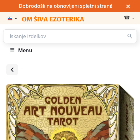
×
Dobrodošli na obnovljeni spletni strani!
☎
Menu