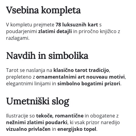
Vsebina kompleta
V kompletu prejmete
78 luksuznih kart
s
poudarjenimi
zlatimi detajli
in priročno knjižico z
razlagami.
Navdih in simbolika
Tarot se naslanja na
klasično tarot tradicijo
,
prepleteno z
ornamentalnimi art nouveau motivi
,
elegantnimi linijami in
simbolno bogatimi prizori
.
Umetniški slog
Ilustracije so
tekoče, romantične
in obogatene z
nežnimi zlatimi poudarki
, ki vsak prizor naredijo
vizualno privlačen
in
energijsko topel
.