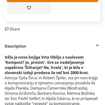
Share
Description
Izšla je nova knjiga Vrta Obilja z naslovom
'Kompost? Ja, prosim'. Gre za nadaljevanje
uspešnice 'Štihanje? Ne, hvala', ki je bila v
slovenski izdaji prodana že več kot 2000-krat
.
Avtorja Tjaša Štruc in Robert Špiler, sta pri novi knjigi
o kompostiranju k njenemu ustvarjanju povabila še
Aljaža Plankla, Damjana Čamernika (Biodrazda),
Simona Grižoniča, Barbaro Kocina, Klemna Božnika
ter Evo Pavlič Seifert in Aljaža Celarca, ki so prispevali
svoje najboljše “recepte” za kompostiranje.