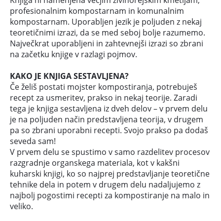
profesionalnim kompostarnam in komunalnim
kompostarnam. Uporabljen jezik je poljuden z nekaj
teoretičnimi izrazi, da se med seboj bolje razumemo.
Največkrat uporabljeni in zahtevnejši izrazi so zbrani
na začetku knjige v razlagi pojmov.
KAKO JE KNJIGA SESTAVLJENA?
Če želiš postati mojster kompostiranja, potrebuješ
recept za usmeritev, prakso in nekaj teorije. Zaradi
tega je knjiga sestavljena iz dveh delov – v prvem delu
je na poljuden način predstavljena teorija, v drugem
pa so zbrani uporabni recepti. Svojo prakso pa dodaš
seveda sam!
V prvem delu se spustimo v samo razdelitev procesov
razgradnje organskega materiala, kot v kakšni
kuharski knjigi, ko so najprej predstavljanje teoretične
tehnike dela in potem v drugem delu nadaljujemo z
najbolj pogostimi recepti za kompostiranje na malo in
veliko.