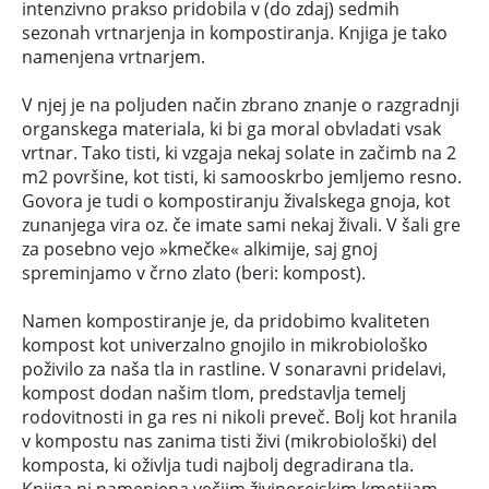
intenzivno prakso pridobila v (do zdaj) sedmih
sezonah vrtnarjenja in kompostiranja. Knjiga je tako
namenjena vrtnarjem.
V njej je na poljuden način zbrano znanje o razgradnji
organskega materiala, ki bi ga moral obvladati vsak
vrtnar. Tako tisti, ki vzgaja nekaj solate in začimb na 2
m2 površine, kot tisti, ki samooskrbo jemljemo resno.
Govora je tudi o kompostiranju živalskega gnoja, kot
zunanjega vira oz. če imate sami nekaj živali. V šali gre
za posebno vejo »kmečke« alkimije, saj gnoj
spreminjamo v črno zlato (beri: kompost).
Namen kompostiranje je, da pridobimo kvaliteten
kompost kot univerzalno gnojilo in mikrobiološko
poživilo za naša tla in rastline. V sonaravni pridelavi,
kompost dodan našim tlom, predstavlja temelj
rodovitnosti in ga res ni nikoli preveč. Bolj kot hranila
v kompostu nas zanima tisti živi (mikrobiološki) del
komposta, ki oživlja tudi najbolj degradirana tla.
Knjiga ni namenjena večjim živinorejskim kmetijam,