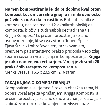
Namen kompostiranja je, da pridobimo kvaliteten
kompost kot univerzalno gnojilo in mikrobiološko
poživilo za naša tla in rastline.
Bolj kot hranila v
kompostu, nas zanima tisti živi (mikrobiološki) del
komposta, ki oživlja tudi najbolj degradirana tla.
Knjiga Kompost? Ja, prosim predstavlja zbrano
osnovno znanje, ki sva ga avtorja Robert Špiler in
Tjaša Štruc z izobraževanjem, raziskovanjem,
predvsem pa z intenzivno prakso pridobila v (do zdaj)
sedmih sezonah vrtnarjenja in kompostiranja.
Knjiga
je tako namenjena vrtnarjem. V njej je zbranih 20
praktičnih receptov za kompostiranje.
Mehka vezava, 16,5 x 23,5 cm, 216 strani.
ZAKAJ KNJIGA O KOMPOSTIRANJU?
Kompostiranje je izjemno široka in obsežna tema, ki
odpira vprašanje za vprašanjem. Knjiga Kompost? Ja,
prosim predstavlja zbrano osnovno znanje, ki sva ga z
izobraževanjem, raziskovanjem, predvsem pa z